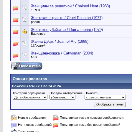
Женщины за решеткой / Chained Heat (1983)
1 REX
Жестокая страсть / Cruel Passion (1977)
pooch
Жестокое убийство / Duri a morire (1979)
Василиса
Жанна Д'Арк / Joan of Arc (1999)
17Андрей
Женщина-кошка / Catwoman (2004)
NSK
Опции просмотра
Показаны темы с 1 по 24 из 24
Критерий сортировки
Порядок отображения
Показать
Новые сообщения
Популярная тема с новыми сообщениями
Нет новых сообщений
Популярная тема без новых сообщений
Тема закрыта