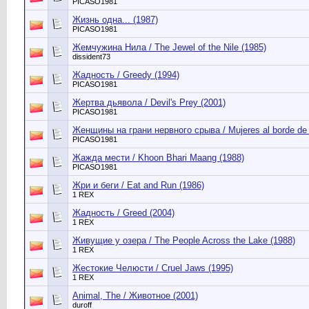
PICASO1981
Жизнь одна... (1987)
PICASO1981
Жемчужина Нила / The Jewel of the Nile (1985)
dissident73
Жадность / Greedy (1994)
PICASO1981
Жертва дьявола / Devil's Prey (2001)
PICASO1981
Женщины на грани нервного срыва / Mujeres al borde de 
PICASO1981
Жажда мести / Khoon Bhari Maаng (1988)
PICASO1981
Жри и беги / Eat and Run (1986)
1 REX
Жадность / Greed (2004)
1 REX
Живущие у озера / The People Across the Lake (1988)
1 REX
Жестокие Челюсти / Cruel Jaws (1995)
1 REX
Animal, The / Животное (2001)
duroff