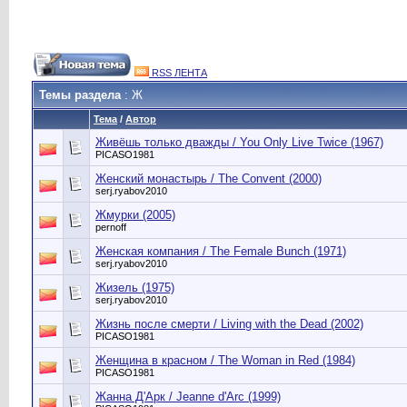
RSS ЛЕНТА
Темы раздела
: Ж
Тема
/
Автор
Живёшь только дважды / You Only Live Twice (1967)
PICASO1981
Женский монастырь / The Convent (2000)
serj.ryabov2010
Жмурки (2005)
pernoff
Женская компания / The Female Bunch (1971)
serj.ryabov2010
Жизель (1975)
serj.ryabov2010
Жизнь после смерти / Living with the Dead (2002)
PICASO1981
Женщина в красном / The Woman in Red (1984)
PICASO1981
Жанна Д'Арк / Jeanne d'Arc (1999)