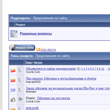
Подразделы
: Предложения по сайту
Раздел
Решенные вопросы
RSS ЛЕНТА
Темы раздела
: Предложения по сайту
Тема
/
Автор
Объявляется набор модераторов
(
1
2
3
4
5
6
7
8
9
10
...
П
Сovrik.Com
Про раздел Обложки к мультфильмам и Anime
kopcap2020
Заказ обложек на музыкальные диски Blu-Ray и нне тол
Animator
Опрос:
Обложки на хостингах
Сovrik.Com
erocovrik