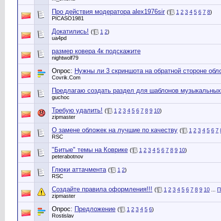
Про действия модератора alex1976sir
(
1
2
3
4
5
6
7
8
)
PICASO1981
Докатились!
(
1
2
)
ua4pd
размер ковера 4к подскажите
nightwolf79
Опрос:
Нужны ли 3 скриншота на обратной стороне обл
Сovrik.Com
Предлагаю создать раздел для шаблонов музыкальных
guchoc
Требую удалить!
(
1
2
3
4
5
6
7
8
9
10
)
zipmaster
О замене обложек на лучшие по качеству
(
1
2
3
4
5
6
7
RSC
"Битые" темы на Коврике
(
1
2
3
4
5
6
7
8
9
10
)
peterabotnov
Глюки аттачмента
(
1
2
)
RSC
Создайте правила оформления!!!
(
1
2
3
4
5
6
7
8
9
10
...
П
zipmaster
Опрос:
Предложение
(
1
2
3
4
5
6
)
Rostislav