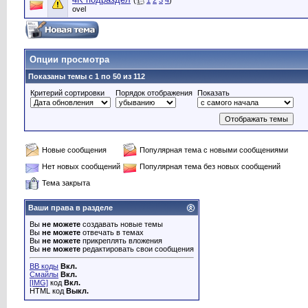
(
1
2
3
4
)
ovel
Опции просмотра
Показаны темы с 1 по 50 из 112
Критерий сортировки
Порядок отображения
Показать
Новые сообщения
Популярная тема с новыми сообщениями
Нет новых сообщений
Популярная тема без новых сообщений
Тема закрыта
Ваши права в разделе
Вы
не можете
создавать новые темы
Вы
не можете
отвечать в темах
Вы
не можете
прикреплять вложения
Вы
не можете
редактировать свои сообщения
BB коды
Вкл.
Смайлы
Вкл.
[IMG]
код
Вкл.
HTML код
Выкл.