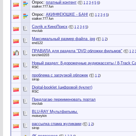
Опрос:
платный контент
(
1
2
3
4
5
6
)
stalker.777.fun
Опрос:
АКИНФЕЮШКЕ - БАН!
(
1
2
3
4
5
)
stalker.777.fun
Covrik и КиноПоиск
(
1
2
3
4
5
)
mvclub
Максимальный размер файла .jpg
(
1
2
)
end122
ПРАВИЛА для раздела "DVD обложки фильмов"
(
1
2
torchin0203
Новый раздел: 8-дорожечные аудиокассеты / 8-Track Car
RSC
проблема с загрузкой обложек
(
1
2
)
sirop
Digital-booklet (цифровой буклет)
RSC
Предлагаю переименовать портал
mvclub
BLU-RAY Мультфильмы.
moiseykin
рассылка спама жуликами
(
1
2
)
sirop
4K подраздел