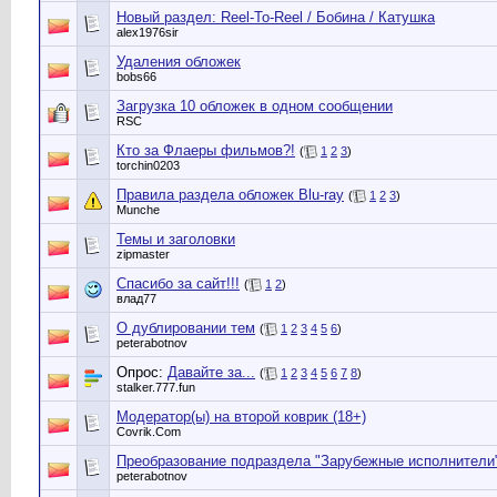
Новый раздел: Reel-To-Reel / Бобина / Катушка
alex1976sir
Удаления обложек
bobs66
Загрузка 10 обложек в одном сообщении
RSC
Кто за Флаеры фильмов?!
(
1
2
3
)
torchin0203
Правила раздела обложек Blu-ray
(
1
2
3
)
Munche
Темы и заголовки
zipmaster
Спасибо за сайт!!!
(
1
2
)
влад77
О дублировании тем
(
1
2
3
4
5
6
)
peterabotnov
Опрос:
Давайте за...
(
1
2
3
4
5
6
7
8
)
stalker.777.fun
Модератор(ы) на второй коврик (18+)
Сovrik.Com
Преобразование подраздела "Зарубежные исполнители"
peterabotnov