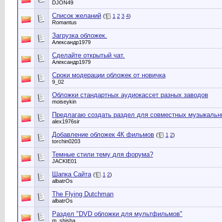
DJON49
Список желаний
(
1
2
3
4
)
Romantus
Загрузка обложек.
Александр1979
Сделайте открытый чат.
Александр1979
Сроки модерации обложек от новичка
9_02
Обложки стандартных аудиокассет разных заводов
moiseykin
Предлагаю создать раздел для совместных музыкал
alex1976sir
Добавление обложек 4К фильмов
(
1
2
)
torchin0203
Темные стили тему для форума?
JACKIE01
Шапка Сайта
(
1
2
)
albatrOs
The Flying Dutchman
albatrOs
Раздел "DVD обложки для мультфильмов"
m_shisha