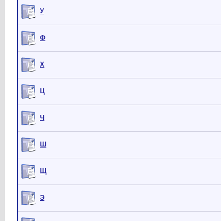
У
Ф
Х
Ц
Ч
Ш
Щ
Э