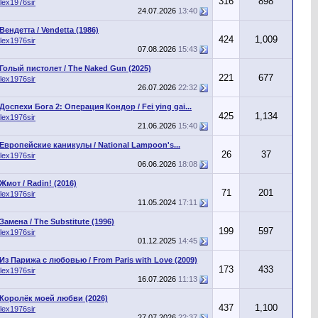
316
898
lex1976sir
24.07.2026
13:40
Вендетта / Vendetta (1986)
424
1,009
lex1976sir
07.08.2026
15:43
Голый пистолет / The Naked Gun (2025)
221
677
lex1976sir
26.07.2026
22:32
Доспехи Бога 2: Операция Кондор / Fei ying gai...
425
1,134
lex1976sir
21.06.2026
15:40
Европейские каникулы / National Lampoon's...
26
37
lex1976sir
06.06.2026
18:08
Жмот / Radin! (2016)
71
201
lex1976sir
11.05.2024
17:11
Замена / The Substitute (1996)
199
597
lex1976sir
01.12.2025
14:45
Из Парижа с любовью / From Paris with Love (2009)
173
433
lex1976sir
16.07.2026
11:13
Королёк моей любви (2026)
437
1,100
lex1976sir
27.07.2026
22:37