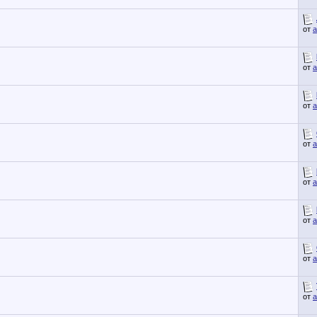
от
a
от
a
от
a
от
a
от
a
от
a
от
a
от
a