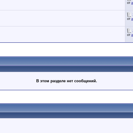
от
a
от
a
от
a
В этом разделе нет сообщений.