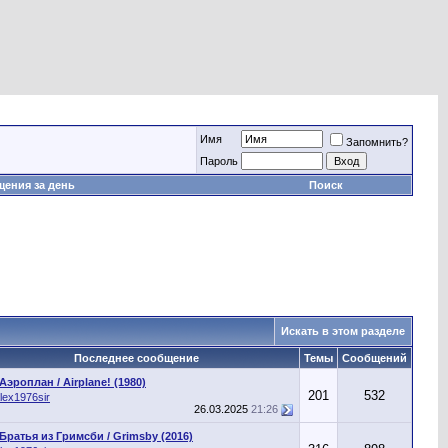
Имя
Запомнить?
Пароль
ения за день
Поиск
Искать в этом разделе
Последнее сообщение
Темы
Сообщений
Аэроплан / Airplane! (1980)
201
532
lex1976sir
26.03.2025
21:26
Братья из Гримсби / Grimsby (2016)