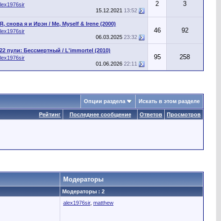
2
3
lex1976sir
15.12.2021
13:52
Я, снова я и Ирэн / Me, Myself & Irene (2000)
46
92
lex1976sir
06.03.2025
23:32
22 пули: Бессмертный / L'immortel (2010)
95
258
lex1976sir
01.06.2026
22:11
Опции раздела
Искать в этом разделе
Рейтинг
Последнее сообщение
Ответов
Просмотров
Модераторы
Модераторы : 2
alex1976sir
,
matthew