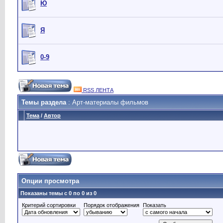
Ю
Я
0-9
RSS ЛЕНТА
Темы раздела
: Арт-материалы фильмов
Тема
/
Автор
Опции просмотра
Показаны темы с 0 по 0 из 0
Критерий сортировки
Порядок отображения
Показать