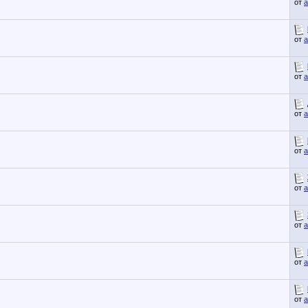
от
a
от
a
от
a
от
a
от
a
от
a
от
a
от
a
от
a