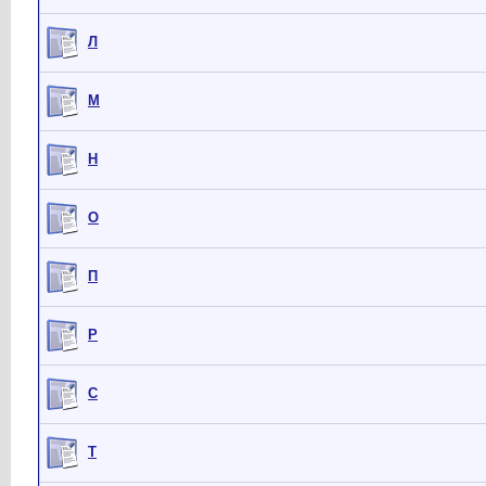
Л
М
Н
О
П
Р
С
Т