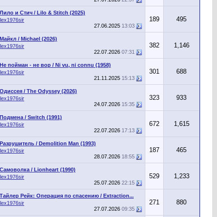
Лило и Стич / Lilo & Stitch (2025)
189
495
lex1976sir
27.06.2025
13:03
Майкл / Michael (2026)
382
1,146
lex1976sir
22.07.2026
07:31
Не пойман - не вор / Ni vu, ni connu (1958)
301
688
lex1976sir
21.11.2025
15:13
Одиссея / The Odyssey (2026)
323
933
lex1976sir
24.07.2026
15:35
Подмена / Switch (1991)
672
1,615
lex1976sir
22.07.2026
17:13
Разрушитель / Demolition Man (1993)
187
465
lex1976sir
28.07.2026
18:55
Самоволка / Lionheart (1990)
529
1,233
lex1976sir
25.07.2026
22:15
Тайлер Рейк: Операция по спасению / Extraction...
271
880
lex1976sir
27.07.2026
09:35