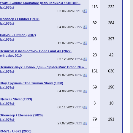
Убить Билла: Кровавое дело целиком / Kill Bill:...
116
232
lex1976sir
02.06.2026
09:10
Флаббер / Flubber (1997)
82
284
lex1976sir
04.06.2026
21:27
Хитмэн / Hitman (2007)
93
397
lex1976sir
12.07.2026
22:57
Целиком и полностью / Bones and All (2022)
23
42
erj.ryabov2010
03.12.2022
12:54
Человек-паук: Новый день / Spider-Man: Brand New...
151
636
lex1976sir
19.07.2026
16:37
Шоу Трумана / The Truman Show (1998)
69
190
lex1976sir
04.06.2026
21:01
Щепка / Sliver (1993)
3
10
lex1976sir
08.11.2023
23:20
Эбенезер / Ebenezer (2026)
79
191
lex1976sir
27.07.2026
09:21
Ю-571 / U-571 (2000)