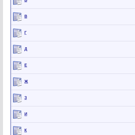
Б
В
Г
Д
Е
Ж
З
И
К