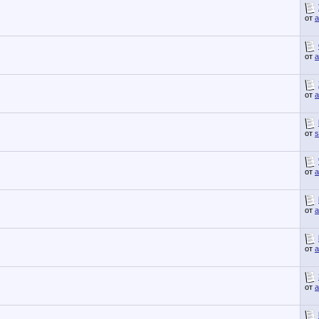
от
a
от
a
от
a
от
s
от
a
от
a
от
a
от
a