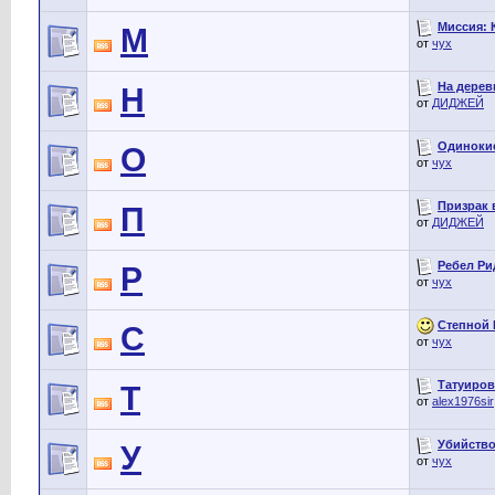
Миссия: 
М
от
чух
На дерев
Н
от
ДИДЖЕЙ
Одинокие 
О
от
чух
Призрак в
П
от
ДИДЖЕЙ
Ребел Рид
Р
от
чух
Степной В
С
от
чух
Татуирова
Т
от
alex1976sir
Убийство
У
от
чух