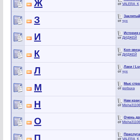
Ж
от
VALERA_K
Заклятый 
З
от
чух
История 
И
от
ДИДЖЕЙ
Коп-звезд
К
от
ДИДЖЕЙ
Лаки / Lu
Л
от
чух
Мыс страх
М
от
gorbuxa
Нам кран
Н
от
Misha3110
Очень др
О
от
Misha3110
Прислуга
П
от
VALERA_K