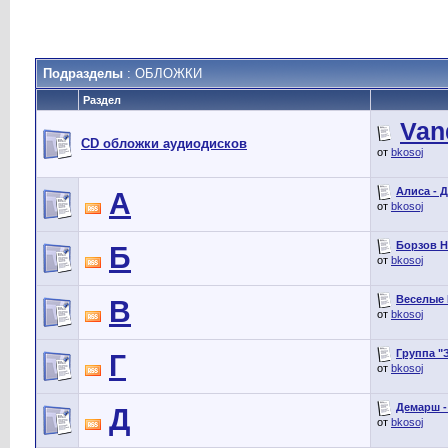
Подразделы
: ОБЛОЖКИ
Раздел
Vand
CD обложки аудиодисков
от
bkosoj
Алиса - Д
А
от
bkosoj
Борзов Н
Б
от
bkosoj
Веселые 
В
от
bkosoj
Группа "З
Г
от
bkosoj
Демарш -
Д
от
bkosoj