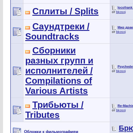
locofrank 
Сплиты / Splits
от
bkosoj
Саундтреки /
Мир драк
от
bkosoj
Soundtracks
Сборники
разных групп и
Psychedel
исполнителей /
от
bkosoj
Compilations of
Various Artists
Трибьюты /
Re-Machin
от
bkosoj
Tributes
Брю
Обложки к фильмографиям