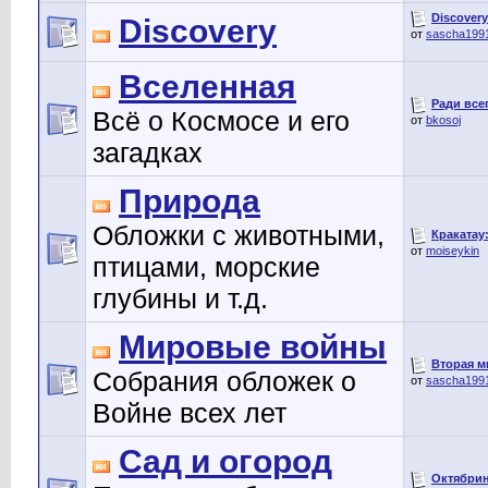
Discovery
Discovery
от
sascha199
Вселенная
Ради всег
Всё о Космосе и его
от
bkosoj
загадках
Природа
Обложки с животными,
Кракатау:
от
moiseykin
птицами, морские
глубины и т.д.
Мировые войны
Вторая ми
Собрания обложек о
от
sascha199
Войне всех лет
Сад и огород
Октябрин