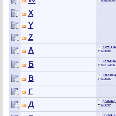
от
evgen-sam
X
Y
Z
Акулы 3D 
А
от
Munche
Большое 
Б
от
serj.ryabo
Вторая Ми
В
от
Munche
Г
Драгстер 
Д
от
Munche
Египет 3D