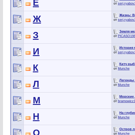
Е
от
serj.ryabo
Жизнь: Во
Ж
от
serj.ryabo
Земля мед
З
от
PICASO19
История м
И
от
serj.ryabo
Китч рыбы
К
от
Munche
Легенды н
Л
от
Munche
Морские д
М
от
bramowicz
На глубин
Н
от
Munche
Остров ле
О
от
Munche