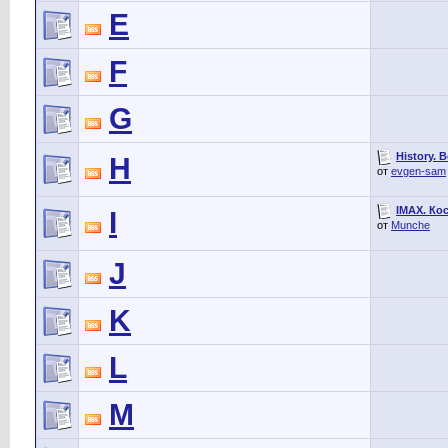
E
F
G
History.
H
от
evgen-sam
IMAX. Кос
I
от
Munche
J
K
L
M