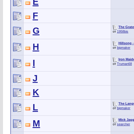
E
F
The Grate
G
от
1958bis
Hillsong 
H
от
bigmaker
Iron Maide
I
от
Truman68
J
K
The Langu
L
от
bigmaker
Mick Jagg
M
от
searcher