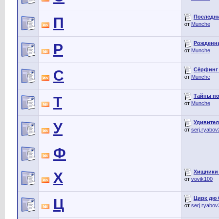
Последний
П
от
Munche
Рожденные
Р
от
Munche
Сёрфинг н
С
от
Munche
Тайны по
Т
от
Munche
Удивител
У
от
serj.ryabo
Ф
Хищники о
Х
от
vovik100
Цирк дю 
Ц
от
serj.ryabo