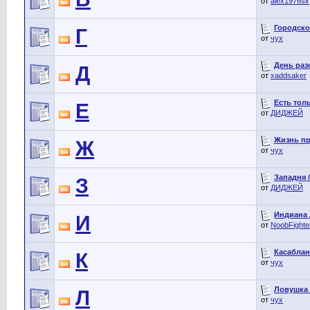
от
alex1976sir
Городской
Г
от
чух
День разо
Д
от
xaddsaker
Есть толь
Е
от
ДИДЖЕЙ
Жизнь пре
Ж
от
чух
Западня /
З
от
ДИДЖЕЙ
Индиана Д
И
от
NoobFighte
Касабланк
К
от
чух
Ловушка /
Л
от
чух