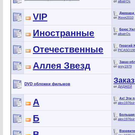
от
albatrOs
Джерард Б
VIP
от
Женя2010
Брюс Уилл
Иностранные
от
albatrOs
Георгий 
Отечественные
от
PICASO19
Заказ об
Аллея Звезд
от
grey1979
Заказ
DVD обложки фильмов
от
ДИДЖЕЙ
Ах! Эти п
А
от
alex1976sir
Большая п
Б
от
alex1976sir
Взорвите 
В