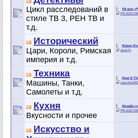
Цикл расследований в
XX век: Р
от
PICASO19
стиле ТВ 3, РЕН ТВ и
т.д.
Исторический
Кевин Кос
Цари, Короли, Римская
от
dron74
империя и т.д.
Техника
How'd The
Машины, Танки,
от
sascha199
Самолеты и т.д.
Кухня
Дизайн к
от
PICASO19
Вкусности и прочее
Искусство и