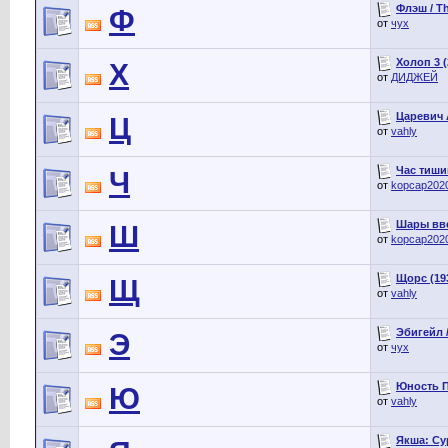
Флэш / Th
Ф
от
чух
Холоп 3 (
Х
от
ДИДЖЕЙ
Царевич 
Ц
от
vahly
Час тишин
Ч
от
kopcap202
Шары ввер
Ш
от
kopcap202
Щорс (19
Щ
от
vahly
Эбигейл /
Э
от
чух
Юность П
Ю
от
vahly
Якша: Сур