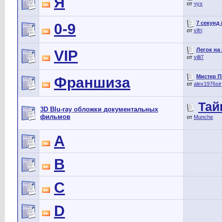
Я
от
чух
7 секунд 
0-9
от
vifri
Легок на
VIP
от
villi7
Мистер П
Франшиза
от
alex1976sir
Тай
3D Blu-ray обложки документальных
фильмов
от
Munche
A
B
C
D