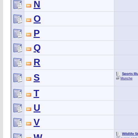
N
O
P
Q
R
Sports Ill
S
от
Munche
T
U
V
Wildlife S
W