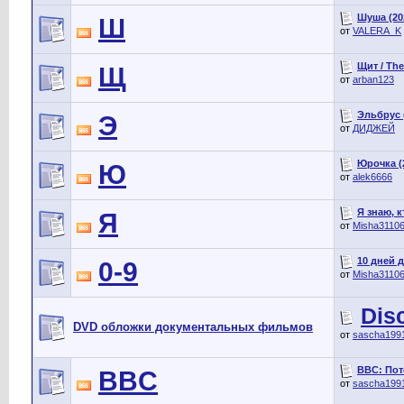
Шуша (20
Ш
от
VALERA_K
Щит / The
Щ
от
arban123
Эльбрус 
Э
от
ДИДЖЕЙ
Юрочка (
Ю
от
alek6666
Я знаю, к
Я
от
Misha3110
10 дней д
0-9
от
Misha3110
Dis
DVD обложки документальных фильмов
от
sascha199
BBC: Поте
BBC
от
sascha199