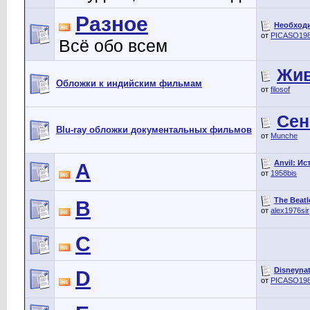
Разное
Необходи
от
PICASO19
Всё обо всем
Жив
Обложки к индийским фильмам
от
filosof
Сен
Blu-ray обложки документальных фильмов
от
Munche
Anvil: Ис
A
от
1958bis
The Beatl
B
от
alex1976sir
C
Disneynatu
D
от
PICASO19