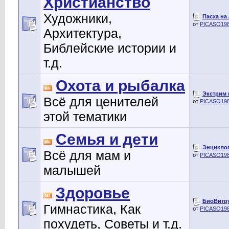
Христианство
Художники,
Пасха на
от
PICASO19
Архитектура,
Библейские истории и
т.д.
Охота и рыбалка
Экстрим 
Всё для ценителей
от
PICASO19
этой тематики
Семья и дети
Энциклопе
Всё для мам и
от
PICASO19
малышей
Здоровье
БиоВитру
Гимнастика, Как
от
PICASO19
похудеть, Советы и т.д.