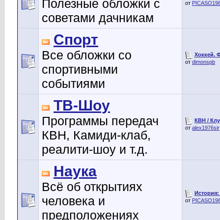
Полезные обложки с
от
PICASO19
советами дачникам
Спорт
Все обложки со
Хоккей. 
от
dimonspb
спортивными
событиями
ТВ-Шоу
Программы передач
КВН / Кл
от
alex1976sir
КВН, Камиди-клаб,
реалити-шоу и т.д.
Наука
Всё об открытиях
История:
человека и
от
PICASO19
предположениях