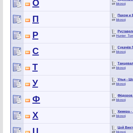
О
от
bkosoj
Пахом и 
П
от
bkosoj
Руставел
Р
от
Hunter_To
Сукачёв Г
С
от
bkosoj
Танцевал
Т
от
bkosoj
Ульи - Ш
У
от
bkosoj
Фёдоров 
Ф
от
bkosoj
Химера - 
Х
от
bkosoj
Цой Викт
Ц
от
bkosoj