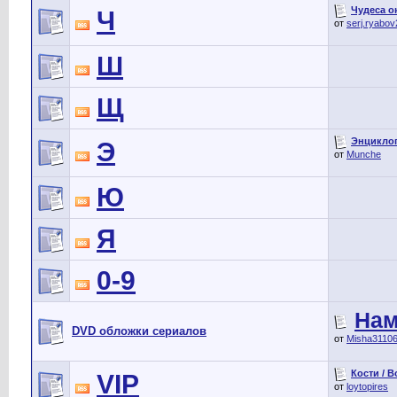
Чудеса ок
Ч
от
serj.ryabo
Ш
Щ
Энциклопе
Э
от
Munche
Ю
Я
0-9
Нам
DVD обложки сериалов
от
Misha3110
Кости / B
VIP
от
loytopires