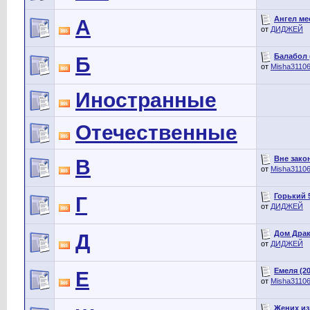
Ангел мес
А
от
ДИДЖЕЙ
Балабол (2
Б
от
Misha3110
Иностранные
Отечественные
Вне закон
В
от
Misha3110
Горький 5
Г
от
ДИДЖЕЙ
Дом Драко
Д
от
ДИДЖЕЙ
Емеля (202
Е
от
Misha3110
Жених из