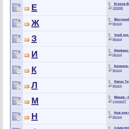
Егоров В
Е
от
200068
Жестокий
Ж
от
bkosoj
Злой дух 
З
от
bkosoj
Идефикс -
И
от
bkosoj
Калинов 
К
от
bkosoj
Ляпис Тр
Л
от
bkosoj
Мираж - 
М
от
степан37
Нож для Ф
Н
от
bkosoj
ОДИН.ВОС