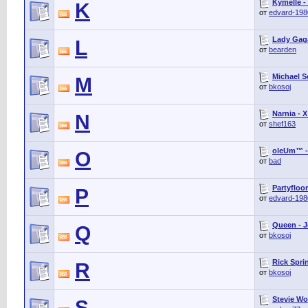
Kymelle -
K
от
edvard-198
Lady Gag
L
от
bearden
Michael S
M
от
bkosoj
Narnia - X
N
от
shef163
oleUm™ -
O
от
bad
Partyfloo
P
от
edvard-198
Queen - J
Q
от
bkosoj
Rick Sprin
R
от
bkosoj
Stevie Wo
S