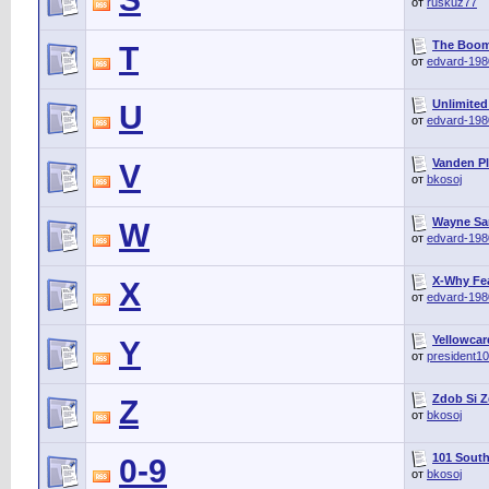
от
ruskuz77
The Boom 
T
от
edvard-198
Unlimited
U
от
edvard-198
Vanden Pla
V
от
bkosoj
Wayne Sam
W
от
edvard-198
X-Why Feat
X
от
edvard-198
Yellowcar
Y
от
president1
Zdob Si 
Z
от
bkosoj
101 South 
0-9
от
bkosoj