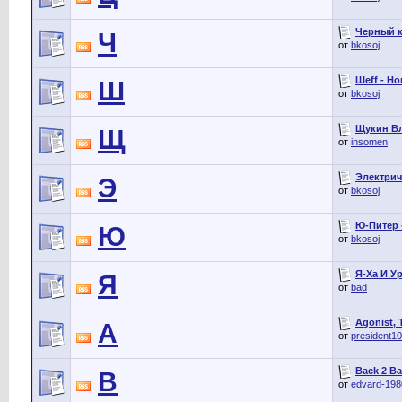
Черный к
Ч
от
bkosoj
Шеff - Но
Ш
от
bkosoj
Щукин Вл
Щ
от
insomen
Электрич
Э
от
bkosoj
Ю-Питер 
Ю
от
bkosoj
Я-Ха И Ур
Я
от
bad
Agonist, 
A
от
president1
Back 2 Ba
B
от
edvard-198