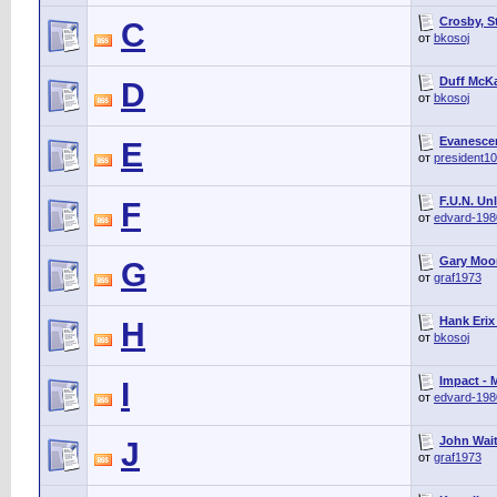
Crosby, S
C
от
bkosoj
Duff McKa
D
от
bkosoj
Evanescen
E
от
president1
F.U.N. Unl
F
от
edvard-198
Gary Moor
G
от
graf1973
Hank Erix
H
от
bkosoj
Impact - 
I
от
edvard-198
John Wait
J
от
graf1973