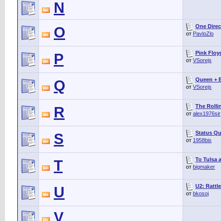
N
One Direct
O
от
PavloZlo
Pink Floy
P
от
VSorejs
Queen + Bé
Q
от
VSorejs
The Rolli
R
от
alex1976sir
Status Qu
S
от
1958bis
To Tulsa 
T
от
bigmaker
U2: Rattl
U
от
bkosoj
V