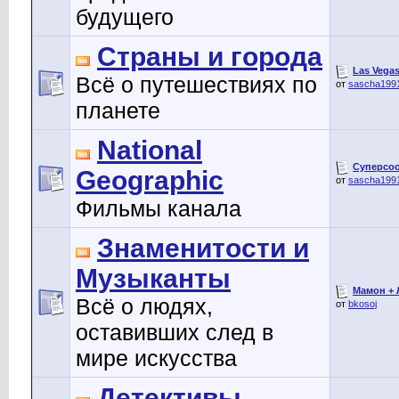
будущего
Страны и города
Las Vegas
Всё о путешествиях по
от
sascha199
планете
National
Суперсоо
Geographic
от
sascha199
Фильмы канала
Знаменитости и
Музыканты
Мамон + Л
Всё о людях,
от
bkosoj
оставивших след в
мире искусства
Детективы