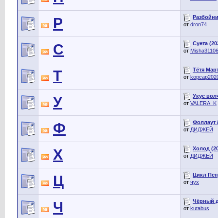
Разбойниц
Р
от
dron74
Суета (20
С
от
Misha3110
Тётя Март
Т
от
kopcap202
Укус вол
У
от
VALERA_K
Фоллаут / 
Ф
от
ДИДЖЕЙ
Холод (2
Х
от
ДИДЖЕЙ
Цикл Пен
Ц
от
чух
Чёрный д
Ч
от
kutabus