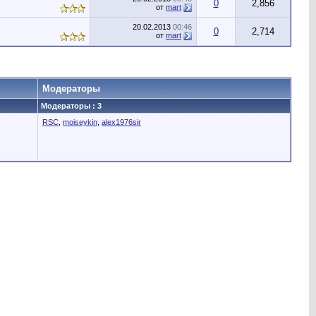
0
2,856
от
mart
20.02.2013
00:46
0
2,714
от
mart
Модераторы
Модераторы : 3
RSC
,
moiseykin
,
alex1976sir