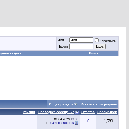
Имя
Запомнить?
Пароль
ения за день
Поиск
Опции раздела
Искать в этом разделе
Рейтинг
Последнее сообщение
Ответов
Просмотров
01.04.2023
13:00
0
11,580
от
samopal records