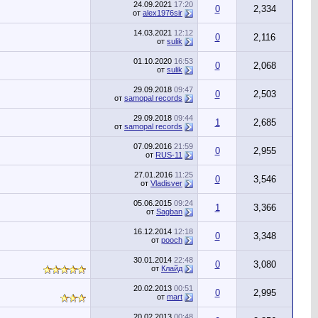
24.09.2021
17:20
0
2,334
от
alex1976sir
14.03.2021
12:12
0
2,116
от
sulik
01.10.2020
16:53
0
2,068
от
sulik
29.09.2018
09:47
0
2,503
от
samopal records
29.09.2018
09:44
1
2,685
от
samopal records
07.09.2016
21:59
0
2,955
от
RUS-11
27.01.2016
11:25
0
3,546
от
Vladisver
05.06.2015
09:24
1
3,366
от
Sagban
16.12.2014
12:18
0
3,348
от
pooch
30.01.2014
22:48
0
3,080
от
Клайд
20.02.2013
00:51
0
2,995
от
mart
20.02.2013
00:48