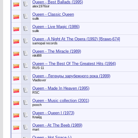
Queen - Best Ballads (1995)
alex1976sir
Queen - Classic Queen
sulik
Queen - Live Magic (1986)
sulik
Queen - A Night At The Opera (1992) [Brawo-674]
samopal records
Queen - The Miracle (1989)
nikil88
Queen ‎– The Best Of The Greatest Hits (1994)
RUS-11
Queen - Легенды зарубежного рока (1999)
Vladisver
Queen - Made In Heaven (1995)
RSC
Queen - Music collection (2001)
pooch
Queen - Queen I (1973)
Клайд
Queen - At The Beeb (1989)
mart
Queen - Hot Space (-)