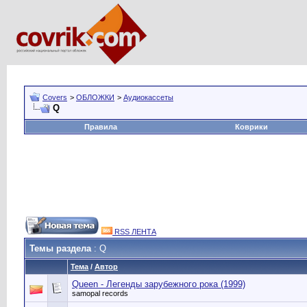
Covers
>
ОБЛОЖКИ
>
Аудиокассеты
Q
Правила
Коврики
RSS ЛЕНТА
Темы раздела
: Q
Тема
/
Автор
Queen - Легенды зарубежного рока (1999)
samopal records