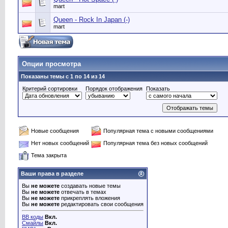
mart
Queen - Rock In Japan (-)
mart
Опции просмотра
Показаны темы с 1 по 14 из 14
Критерий сортировки
Порядок отображения
Показать
Новые сообщения
Популярная тема с новыми сообщениями
Нет новых сообщений
Популярная тема без новых сообщений
Тема закрыта
Ваши права в разделе
Вы
не можете
создавать новые темы
Вы
не можете
отвечать в темах
Вы
не можете
прикреплять вложения
Вы
не можете
редактировать свои сообщения
BB коды
Вкл.
Смайлы
Вкл.