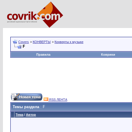
Covers
>
КОНВЕРТЫ
>
Конверты к музыке
F
Правила
Коврики
RSS ЛЕНТА
Темы раздела
: F
Тема
/
Автор