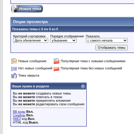
Опции просмотра
Показаны темы с 0 по 0 из 0
Критерий сортировки
Порядок отображения
Показать
Новые сообщения
Популярная тема с новыми сообщениями
Нет новых сообщений
Популярная тема без новых сообщений
Тема закрыта
Ваши права в разделе
Вы
не можете
создавать новые темы
Вы
не можете
отвечать в темах
Вы
не можете
прикреплять вложения
Вы
не можете
редактировать свои сообщения
BB коды
Вкл.
Смайлы
Вкл.
[IMG]
код
Вкл.
HTML код
Выкл.