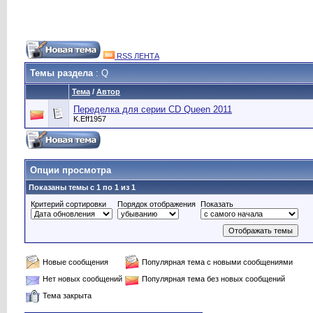
RSS ЛЕНТА
Темы раздела
: Q
Тема
/
Автор
Переделка для серии CD Queen 2011
K.Eff1957
Опции просмотра
Показаны темы с 1 по 1 из 1
Критерий сортировки
Порядок отображения
Показать
Новые сообщения
Популярная тема с новыми сообщениями
Нет новых сообщений
Популярная тема без новых сообщений
Тема закрыта