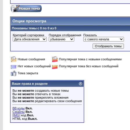
Опции просмотра
Показаны темы с 0 по 0 из 0
Критерий сортировки
Порядок отображения
Показать
Новые сообщения
Популярная тема с новыми сообщениями
Нет новых сообщений
Популярная тема без новых сообщений
Тема закрыта
Ваши права в разделе
Вы
не можете
создавать новые темы
Вы
не можете
отвечать в темах
Вы
не можете
прикреплять вложения
Вы
не можете
редактировать свои сообщения
BB коды
Вкл.
Смайлы
Вкл.
[IMG]
код
Вкл.
HTML код
Выкл.