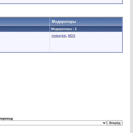
Модераторы
Модераторы : 2
moiseykin
,
MDS
переход