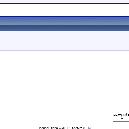
Быстрый 
Часовой пояс GMT +3, время:
09:43
.