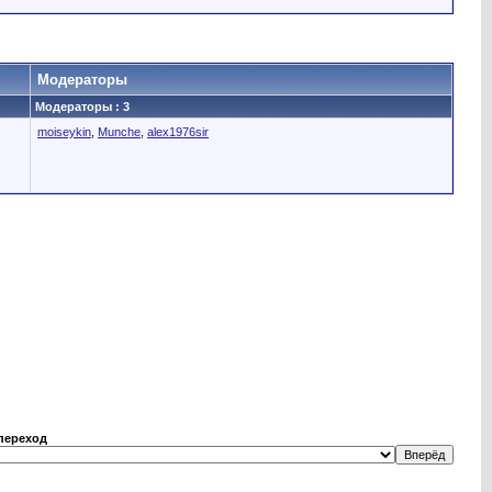
Модераторы
Модераторы : 3
moiseykin
,
Munche
,
alex1976sir
переход