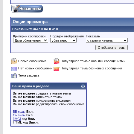
Опции просмотра
Показаны темы с 0 по 0 из 0
Критерий сортировки
Порядок отображения
Показать
Новые сообщения
Популярная тема с новыми сообщениями
Нет новых сообщений
Популярная тема без новых сообщений
Тема закрыта
Ваши права в разделе
Вы
не можете
создавать новые темы
Вы
не можете
отвечать в темах
Вы
не можете
прикреплять вложения
Вы
не можете
редактировать свои сообщения
BB коды
Вкл.
Смайлы
Вкл.
[IMG]
код
Вкл.
HTML код
Выкл.