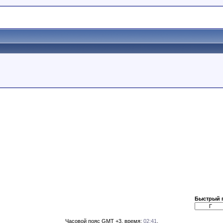
Быстрый 
Часовой пояс GMT +3, время:
02:41
.