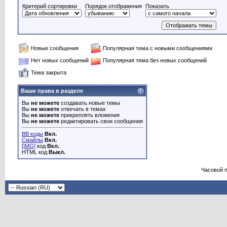
Критерий сортировки
Порядок отображения
Показать
Новые сообщения
Популярная тема с новыми сообщениями
Нет новых сообщений
Популярная тема без новых сообщений
Тема закрыта
Ваши права в разделе
Вы
не можете
создавать новые темы
Вы
не можете
отвечать в темах
Вы
не можете
прикреплять вложения
Вы
не можете
редактировать свои сообщения
BB коды
Вкл.
Смайлы
Вкл.
[IMG]
код
Вкл.
HTML код
Выкл.
Часовой 