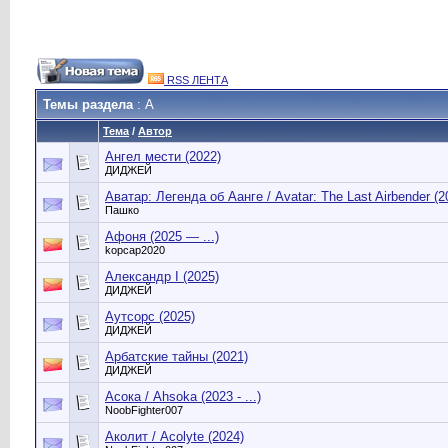
RSS ЛЕНТА
Темы раздела
: А
Тема
/
Автор
Ангел мести (2022)
ДИДЖЕЙ
Аватар: Легенда об Аанге / Avatar: The Last Airbender (202
Пашко
Афоня (2025 — ...)
kopcap2020
Александр I (2025)
ДИДЖЕЙ
Аутсорс (2025)
ДИДЖЕЙ
Арбатские тайны (2021)
ДИДЖЕЙ
Асока / Ahsoka (2023 - ...)
NoobFighter007
Аколит / Acolyte (2024)