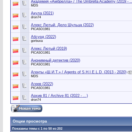
Академия «Амбрелла» / The Umbrella Academy (2019 - ..
MDS
Акула (2021)
dron74
Алекс Лютый. Дело Шульца (2022)
PICASO1981
Абсурд (2022)
gorbuxa
Алекс Лютый (2019)
PICASO1981
Анонимный детектив (2020)
PICASO1981
Агенты «Щ.И.Т.» / Agents of S.H.I.E.L.D. (2013 - 2020)
(
MDS
Агеев (2022)
PICASO1981
Архив 81 / Archive 81 (2022 - ...)
dron74
Опции просмотра
Показаны темы с 1 по 50 из 202