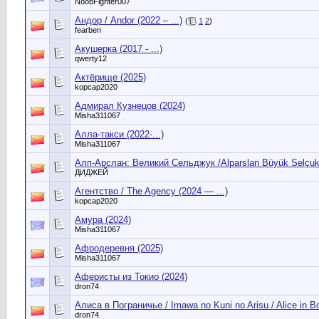
NoobFighter007
Андор / Andor (2022 – ...)
(
1
2
)
fearben
Акушерка (2017 - ...)
qwerty12
Актёрище (2025)
kopcap2020
Адмирал Кузнецов (2024)
Misha311067
Алла-такси (2022-...)
Misha311067
Алп-Арслан: Великий Сельджук /Alparslan Büyük Selçukl
ДИДЖЕЙ
Агентство / The Agency (2024 — ...)
kopcap2020
Амура (2024)
Misha311067
Афродеревня (2025)
Misha311067
Аферисты из Токио (2024)
dron74
Алиса в Пограничье / Imawa no Kuni no Arisu / Alice in Bo
dron74