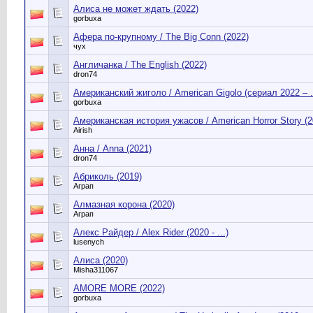
Алиса не может ждать (2022)
gorbuxa
Афера по-крупному / The Big Conn (2022)
чух
Англичанка / The English (2022)
dron74
Американский жиголо / American Gigolo (сериал 2022 – ..
gorbuxa
Американская история ужасов / American Horror Story (201
Airish
Анна / Anna (2021)
dron74
Абриколь (2019)
Аграп
Алмазная корона (2020)
Аграп
Алекс Райдер / Alex Rider (2020 - ...)
lusenych
Алиса (2020)
Misha311067
AMORE MORE (2022)
gorbuxa