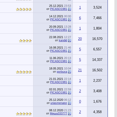
25.12.2021
23:53
1
3,524
от
PICASO1981
14.12.2021
00:00
6
7,466
от
PICASO1981
20.09.2021
13:28
1
1,804
от
PICASO1981
22.08.2021
12:27
20
16,570
от
kandid
16.08.2021
21:46
5
6,557
от
PICASO1981
11.06.2021
20:13
5
14,337
от
PICASO1981
18.05.2021
10:04
21
16,502
от
gorbuxa
21.01.2021
22:14
1
2,237
от
PICASO1981
02.01.2021
22:59
2
3,408
от
PICASO1981
25.12.2020
06:12
0
1,676
от
uriasmenator
08.12.2020
21:23
2
4,358
от
Миша333777