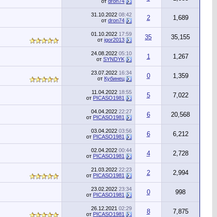
от
dron74
31.10.2022
08:42
2
1,689
от
dron74
01.10.2022
17:59
35
35,155
от
igor2013
24.08.2022
05:10
1
1,267
от
SYNDYK
23.07.2022
16:34
0
1,359
от
Кубинец
11.04.2022
18:55
5
7,022
от
PICASO1981
04.04.2022
22:27
6
20,568
от
PICASO1981
03.04.2022
03:56
6
6,212
от
PICASO1981
02.04.2022
00:44
4
2,728
от
PICASO1981
21.03.2022
22:23
2
2,994
от
PICASO1981
23.02.2022
23:34
0
998
от
PICASO1981
26.12.2021
02:29
8
7,875
от
PICASO1981