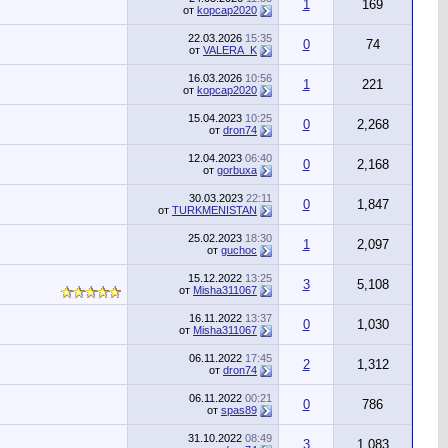
1
169
от
kopcap2020
22.03.2026
15:35
0
74
от
VALERA_K
16.03.2026
10:56
1
221
от
kopcap2020
15.04.2023
10:25
0
2,268
от
dron74
12.04.2023
06:40
0
2,168
от
gorbuxa
30.03.2023
22:11
0
1,847
от
TURKMENISTAN
25.02.2023
18:30
1
2,097
от
guchoc
15.12.2022
13:25
3
5,108
от
Misha311067
16.11.2022
13:37
0
1,030
от
Misha311067
06.11.2022
17:45
2
1,312
от
dron74
06.11.2022
00:21
0
786
от
spas89
31.10.2022
08:49
3
1,083