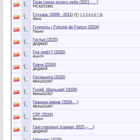
Гром среди ясного неба (2021 - ...)
PICASO1981
Глухарь (2008 - 2011)
(
1
2
3
4
5
6
7
8
)
Winni
Гугеноты / Fortune de France (2024)
Пашко
Гостья (2025)
ДИДЖЕЙ
Где лифт? (2026)
dron74
Грачи (2026)
ДИДЖЕЙ
Госзащита (2026)
Misha311067
Гуляй, Шальная! (2026)
Misha311067
Граница миров (2024-...)
Misha311067
ГДР (2024)
Bisonn
Гангстерленд (сериал 2025 – ...)
ДИДЖЕЙ
Гипнозис (2025)