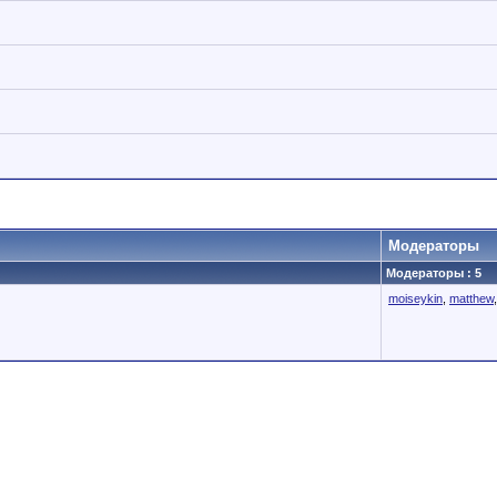
Модераторы
Модераторы : 5
moiseykin
,
matthew