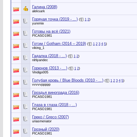
Галина (2008)
aleksark
Горячая точка (2019 - ...)
(
1
2
)
yuremix
Готовы на всё (2021)
PICASO1981
Готэм / Gotham (2014 – 2019)
(
1
2
3
4
5
)
viking_1
Гадалка (2018 - ...)
(
1
2
)
nihlyandec
Горюнов (2013 - ...)
(
1
2
)
Vindigo005
Голубая кровь / Blue Bloods (2010 - ...)
(
1
2
3
4
5
)
vvvvvppppp
Гроздья винограда (2016)
PICASO1981
Глаза в глаза (2018 - ...)
PICASO1981
Греко / Greco (2007)
uriasmenator
Грозный (2020)
PICASO1981