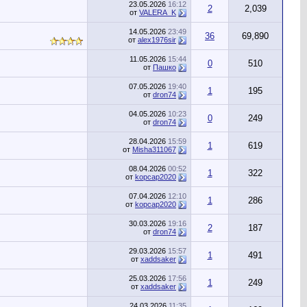
23.05.2026
16:12
2
2,039
от
VALERA_K
14.05.2026
23:49
36
69,890
от
alex1976sir
11.05.2026
15:44
0
510
от
Пашко
07.05.2026
19:40
1
195
от
dron74
04.05.2026
10:23
0
249
от
dron74
28.04.2026
15:59
1
619
от
Misha311067
08.04.2026
00:52
1
322
от
kopcap2020
07.04.2026
12:10
1
286
от
kopcap2020
30.03.2026
19:16
2
187
от
dron74
29.03.2026
15:57
1
491
от
xaddsaker
25.03.2026
17:56
1
249
от
xaddsaker
24.03.2026
11:35