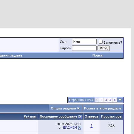
Имя
Запомнить?
Пароль
ения за день
Поиск
Страница 1 из 4
1
2
3
4
>
Опции раздела
Искать в этом разделе
Рейтинг
Последнее сообщение
Ответов
Просмотров
18.07.2026
13:17
1
245
от
ДИДЖЕЙ