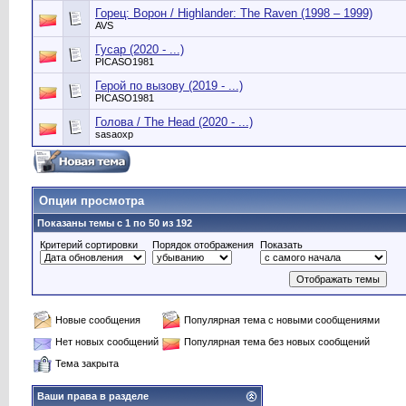
Горец: Ворон / Highlander: The Raven (1998 – 1999)
AVS
Гусар (2020 - ...)
PICASO1981
Герой по вызову (2019 - ...)
PICASO1981
Голова / The Head (2020 - ...)
sasaoxp
Опции просмотра
Показаны темы с 1 по 50 из 192
Критерий сортировки
Порядок отображения
Показать
Новые сообщения
Популярная тема с новыми сообщениями
Нет новых сообщений
Популярная тема без новых сообщений
Тема закрыта
Ваши права в разделе