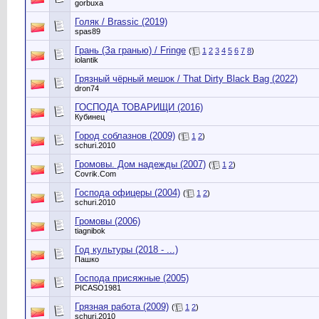
gorbuxa
Голяк / Brassic (2019)
spas89
Грань (За гранью) / Fringe
(
1
2
3
4
5
6
7
8
)
iolantik
Грязный чёрный мешок / That Dirty Black Bag (2022)
dron74
ГОСПОДА ТОВАРИЩИ (2016)
Кубинец
Город соблазнов (2009)
(
1
2
)
schuri.2010
Громовы. Дом надежды (2007)
(
1
2
)
Сovrik.Com
Господа офицеры (2004)
(
1
2
)
schuri.2010
Громовы (2006)
tiagnibok
Год культуры (2018 - ...)
Пашко
Господа присяжные (2005)
PICASO1981
Грязная работа (2009)
(
1
2
)
schuri.2010