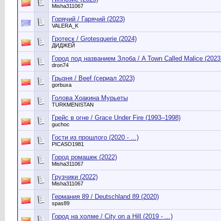
Misha311067
Горячий / Гарячий (2023)
VALERA_K
Гротеск / Grotesquerie (2024)
ДИДЖЕЙ
Город под названием Злоба / A Town Called Malice (2023 -
dron74
Грызня / Beef (сериал 2023)
gorbuxa
Голова Хоакина Мурьеты
TURKMENISTAN
Грейс в огне / Grace Under Fire (1993–1998)
guchoc
Гости из прошлого (2020 - ...)
PICASO1981
Город ромашек (2022)
Misha311067
Грузчики (2022)
Misha311067
Германия 89 / Deutschland 89 (2020)
spas89
Город на холме / City on a Hill (2019 - ...)