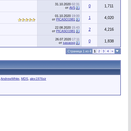
31.10.2020
02:31
0
1,711
от
AVS
01.10.2020
19:00
1
4,020
от
PICASO1981
22.08.2020
15:43
2
4,216
от
PICASO1981
26.07.2020
17:11
0
1,838
от
sasaoxp
Страница 1 из 4
1
2
3
4
>
,
AndrewWhite
,
MDS
,
alex1976sir