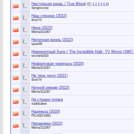
Настоящая кровь / True Blood
(
1
2
3
4
5
6
)
Sergescorp
Наш спецназ (2022)
dron74
Нина (2022)
Misha311067
Неличная жизнь (2022)
spas89
Невероятный Халк / The Incredible Hulk: TV Movie (1987-
torchin0203
Нефритовая черепаха (2020)
Misha311067
Не твое дело (2021)
dron74
Ночной режим (2022)
Misha311067
На страже пляжа
xaddsaker
Надежда (2020)
PICASO1981
Напарники (2022)
Misha311067