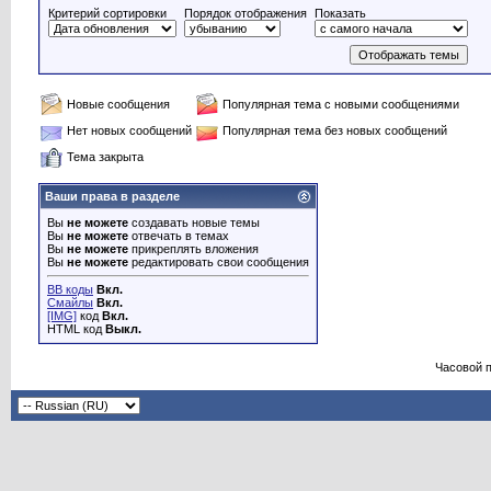
Критерий сортировки
Порядок отображения
Показать
Новые сообщения
Популярная тема с новыми сообщениями
Нет новых сообщений
Популярная тема без новых сообщений
Тема закрыта
Ваши права в разделе
Вы
не можете
создавать новые темы
Вы
не можете
отвечать в темах
Вы
не можете
прикреплять вложения
Вы
не можете
редактировать свои сообщения
BB коды
Вкл.
Смайлы
Вкл.
[IMG]
код
Вкл.
HTML код
Выкл.
Часовой 