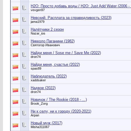
H2O: Просто добавь воды / H2O: Just Add Water (2006 - 
vevgen97
Невский. Расплата за справедливость (2023)
jama1979
Налётчики 2 сезон
Nazar_ios
Никколо Паганини (1982)
Святогор Иванович
Найди меня / Sose me / Save Me (2022)
dron74
Найди меня, счастье (2022)
spas89
Наблюдатель (2022)
xaddsaker
Надвое (2022)
dron74
Новичок / The Rookie (2018 - ...)
Brook_Zorg
Ни к селу, ни к городу (2020-2021)
Аграп
Новый муж (2017)
Misha311067