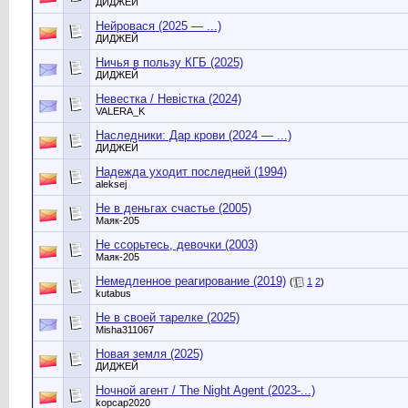
ДИДЖЕЙ
Нейровася (2025 — ...)
ДИДЖЕЙ
Ничья в пользу КГБ (2025)
ДИДЖЕЙ
Невестка / Невістка (2024)
VALERA_K
Наследники: Дар крови (2024 — ...)
ДИДЖЕЙ
Надежда уходит последней (1994)
aleksej
Не в деньгах счастье (2005)
Маяк-205
Не ссорьтесь, девочки (2003)
Маяк-205
Немедленное реагирование (2019)
(
1
2
)
kutabus
Не в своей тарелке (2025)
Misha311067
Новая земля (2025)
ДИДЖЕЙ
Ночной агент / The Night Agent (2023-...)
kopcap2020