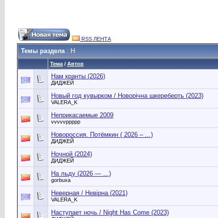
RSS ЛЕНТА
Темы раздела
: Н
Тема
/
Автор
Нам кранты (2026)
ДИДЖЕЙ
Новый год кувырком / Новорічна шкереберть (2023)
VALERA_K
Неприкасаемые 2009
vvvvvppppp
Новороссия. Потёмкин ( 2026 – ...)
ДИДЖЕЙ
Ночной (2024)
ДИДЖЕЙ
На льду (2026 — ...)
gorbuxa
Неверная / Невірна (2021)
VALERA_K
Наступает ночь / Night Has Come (2023)