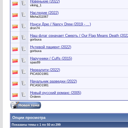
Новенькие (2022)
viking_1
Наследие (2022)
Misha311067
Нэнси Дрю / Nancy Drew (2019 - ...)
dron74
Наш флаг означает Смерть / Our Flag Means Death (2022 
gorbuxa
Нулевой пациент (2022)
gorbuxa
Наручники / Cuffs (2015)
spas89
Нереалити (2022)
PICASO1981
Начальник разведки (2022)
PICASO1981
Новый русский романс (2005)
Ordenn
Опции просмотра
Показаны темы с 1 по 50 из 299