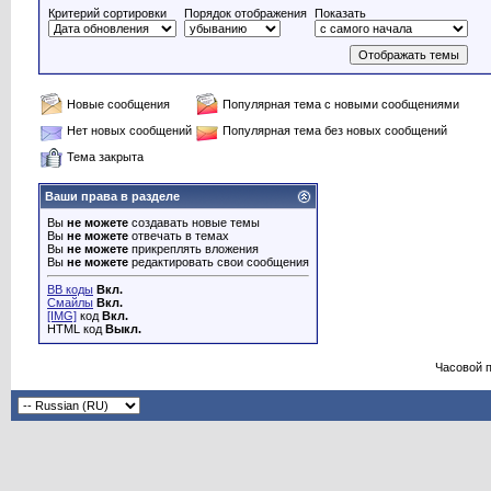
Критерий сортировки
Порядок отображения
Показать
Новые сообщения
Популярная тема с новыми сообщениями
Нет новых сообщений
Популярная тема без новых сообщений
Тема закрыта
Ваши права в разделе
Вы
не можете
создавать новые темы
Вы
не можете
отвечать в темах
Вы
не можете
прикреплять вложения
Вы
не можете
редактировать свои сообщения
BB коды
Вкл.
Смайлы
Вкл.
[IMG]
код
Вкл.
HTML код
Выкл.
Часовой 