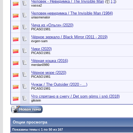
Человек - Невидимка / The Invisible Man
(
1
2
)
vassa2
Человек-невидимка / The Invisible Man (1984)
uriasmenator
Чича из «Ольги» (2020)
PICASO1981
Чёрное зеркало / Black Mirror (2011 - 2019)
evgen-sam
Чики (2020)
PICASO1981
Чёрная кошка (2016)
merdan0980
Чёрное море (2020)
PICASO1981
Чужак / The Outsider (2020 - ...)
PICASO1981
Что спрятано в снегу / Det som göms i snö (2018)
gilstein
Опции просмотра
Показаны темы с 1 по 50 из 167