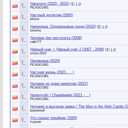
Чикатило (2020 - 2022)
(
1
2
)
PICASO1981
Частный детектив (2005)
jnhmur
Черкизона. Одноразовые люди (2010)
(
1
2
)
siriozha
Человек без пистолета (2008)
valik777
Чёрный снег + Чёрный снег 2 (2007 - 2008)
(
1
2
)
schuri.2010
Чиновница (2020)
PICASO1981
Частная жизнь (2021 - ...)
PICASO1981
Человек из дома напротив (2021)
PICASO1981
Чепелуэйт / Chapelwaite (2021 - ...)
PICASO1981
Человек в высоком замке / The Man in the High Castle (2
разумный
Что сказал покойник (2000)
h.poster