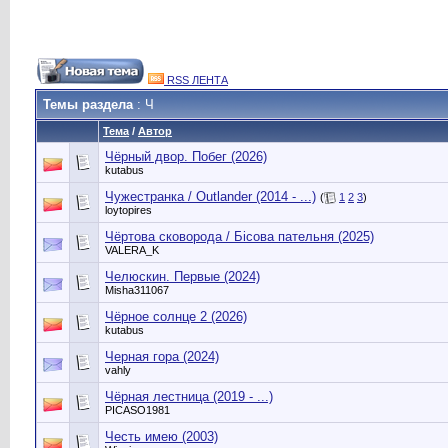
RSS ЛЕНТА
Темы раздела
: Ч
Тема
/
Автор
Чёрный двор. Побег (2026)
kutabus
Чужестранка / Outlander (2014 - ...)
(
1
2
3
)
loytopires
Чёртова сковорода / Бісова пательня (2025)
VALERA_K
Челюскин. Первые (2024)
Misha311067
Чёрное солнце 2 (2026)
kutabus
Черная гора (2024)
vahly
Чёрная лестница (2019 - ...)
PICASO1981
Честь имею (2003)