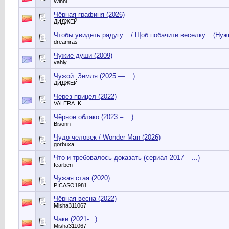
Winni
Чёрная графиня (2026)
ДИДЖЕЙ
Чтобы увидеть радугу... / Щоб побачити веселку... (Ну
dreamras
Чужие души (2009)
vahly
Чужой: Земля (2025 — ...)
ДИДЖЕЙ
Через прицел (2022)
VALERA_K
Чёрное облако (2023 – ...)
Bisonn
Чудо-человек / Wonder Man (2026)
gorbuxa
Что и требовалось доказать (сериал 2017 – ...)
fearben
Чужая стая (2020)
PICASO1981
Чёрная весна (2022)
Misha311067
Чаки (2021-...)
Misha311067