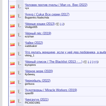
Человек против пчелы / Man vs. Bee (2022)
чух
Чукур / Cukur Все серии (2017)
Bugaenko.Nadezhda
Чёрные кошки (2013)
(
1
2
)
Vindigo005
Чёрный пёс (2019)
ezizhan
Чайки (2022)
xaddsaker
Что делать женщине, если у неё два любовника, а выбр
viking_1
Чёрный список / The Blacklist (2013 - ...)
(
1
2
3
4
5
)
loytopires
Чёрное море (2020)
Кубинец
Чернобыль (2022)
gorbuxa
Чудотворцы / Miracle Workers (2019)
spas89
Чингачгук (2021)
PICASO1981