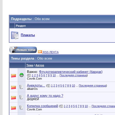
Подразделы
: Обо всем
Раздел
Плакаты
RSS ЛЕНТА
Темы раздела
: Обо всем
Тема
/
Автор
Важно:
Флудотерапевтический кабинет (бардак)
(
1
2
3
4
5
6
7
8
9
10
...
Последняя страница
)
Сovrik.Com
Анекдоты...
(
1
2
3
4
5
6
7
8
9
10
...
Последняя страница
)
albatrOs
А вдруг кому то надо ?
ДИДЖЕЙ
Копилка сообщений
(
1
2
3
4
5
6
7
8
9
10
...
Последняя стран
Сovrik.Com