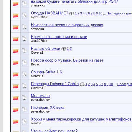
на какой бумаге печатать обложки для игр PS4?
chessxxx
Откуда НАЗВАНИЕ?
(
1
2
3
4
5
6
7
8
9
10
...
Последняя стра
alex1976sir
Неизвестная песня на пиратских дисках
sawbaka
Временные вложения и ссылки
alex1976sir
Разные обложки
(
1
2
)
Covera1
Пресса ссср о музыке. Вырезки из газет
Bevin
Counter-Strike 1.6
albatrOs
Переводы Гоблина \ Goblin
(
1
2
3
4
5
6
7
8
9
10
...
Последня
Covera1
Меломаны
peterabotnov
Пионерам XX века
peterabotnov
Хобби у меня такое.коробки для катушек магнитофонов
oinotna
Что вы сейчас слушаете?