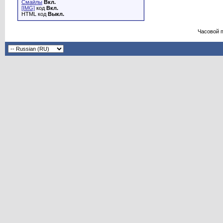
Смайлы
Вкл.
[IMG]
код
Вкл.
HTML код
Выкл.
Часовой 