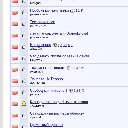
Morgun
Необычные памятники
(
1
2
3
)
peterabotnov
Тестовая тема
0xDEFACE
Летайте самолетами Аэрофлота!
peterabotnov
Бочка кваса
(
1
2
3
4
5
6
)
albatrOs
Что делать после создания сайта
Knyazev
Только по пятницам
(
1
2
3
4
5
)
oksanich
Эрнесто Че Гевара
Женя2010
Свободный интернет!
(
1
2
3
4
)
рататуй
Как сделать png cd вместо скана
JACKIE01
Стандартные размеры обложек
zipmaster
Грамотный протест