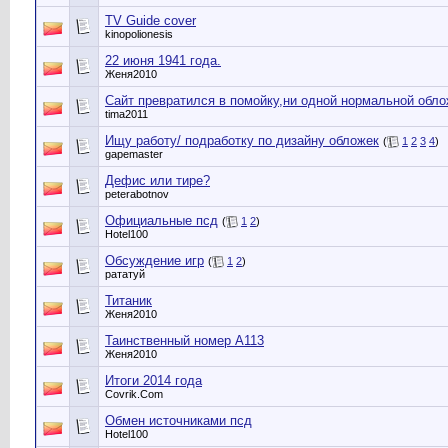
TV Guide cover
kinopolionesis
22 июня 1941 года.
Женя2010
Сайт превратился в помойку,ни одной нормальной обло
tima2011
Ищу работу/ подработку по дизайну обложек
(
1
2
3
4
)
gapemaster
Дефис или тире?
peterabotnov
Официальные псд
(
1
2
)
Hotel100
Обсуждение игр
(
1
2
)
рататуй
Титаник
Женя2010
Таинственный номер A113
Женя2010
Итоги 2014 года
Сovrik.Com
Обмен источниками псд
Hotel100