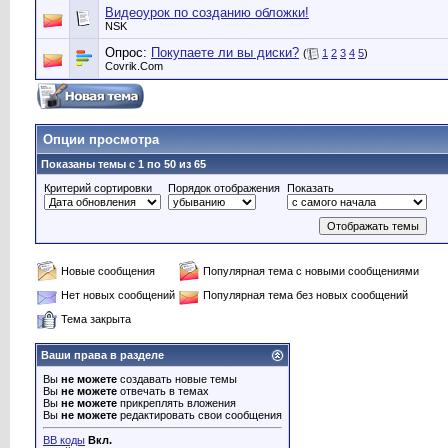
Видеоурок по созданию обложки!
NSK
Опрос:
Покупаете ли вы диски?
(
1
2
3
4
5
)
Сovrik.Com
Опции просмотра
Показаны темы с 1 по 50 из 65
Критерий сортировки
Порядок отображения
Показать
Новые сообщения
Популярная тема с новыми сообщениями
Нет новых сообщений
Популярная тема без новых сообщений
Тема закрыта
Ваши права в разделе
Вы
не можете
создавать новые темы
Вы
не можете
отвечать в темах
Вы
не можете
прикреплять вложения
Вы
не можете
редактировать свои сообщения
BB коды
Вкл.