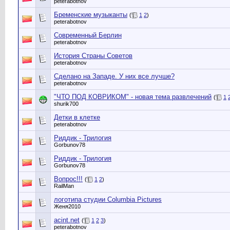
peterabotnov
Бременские музыканты
(
1
2
)
peterabotnov
Современный Берлин
peterabotnov
История Страны Советов
peterabotnov
Сделано на Западе. У них все лучше?
peterabotnov
"ЧТО ПОД КОВРИКОМ" - новая тема развлечений
(
1
shurik700
Детки в клетке
peterabotnov
Риддик - Трилогия
Gorbunov78
Риддик - Трилогия
Gorbunov78
Вопрос!!!
(
1
2
)
RailMan
логотипа студии Columbia Pictures
Женя2010
acint.net
(
1
2
3
)
peterabotnov