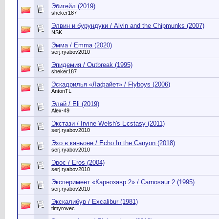
Эбигейл (2019)
sheker187
Элвин и бурундуки / Alvin and the Chipmunks (2007)
NSK
Эмма / Emma (2020)
serj.ryabov2010
Эпидемия / Outbreak (1995)
sheker187
Эскадрилья «Лафайет» / Flyboys (2006)
AntonTL
Элай / Eli (2019)
Alex-49
Экстази / Irvine Welsh's Ecstasy (2011)
serj.ryabov2010
Эхо в каньоне / Echo In the Canyon (2018)
serj.ryabov2010
Эрос / Eros (2004)
serj.ryabov2010
Эксперимент «Карнозавр 2» / Carnosaur 2 (1995)
serj.ryabov2010
Экскалибур / Excalibur (1981)
timyrovec