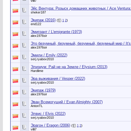
villi7
Эйс Вентура: Розыск домашних животных / Ace Ventura: 
sheker187
Экипаж (2016)
(
1
2
)
end122
Эмигрант / L'emigrante (1973)
alex1976sir
Это безумный, безумный, безумный, безумный мир / It'
alex1976sir
Эмили / Emily (2022)
serj.ryabov2010
Элизиум: Рай не на Земле / Elysium (2013)
Hardlime
Эра выживания / Vesper (2022)
serj.ryabov2010
Экипаж (1979)
alex1976sir
Эван Всемогущий / Evan Almighty (2007)
AntonTL
Элвис / Elvis (2022)
serj.ryabov2010
Эрагон / Eragon (2006)
(
1
2
)
villi7