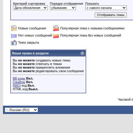
Критерий сортировки
Порядок отображения
Показать
Новые сообщения
Популярная тема с новыми сообщениями
Нет новых сообщений
Популярная тема без новых сообщений
Тема закрыта
Ваши права в разделе
Вы
не можете
создавать новые темы
Вы
не можете
отвечать в темах
Вы
не можете
прикреплять вложения
Вы
не можете
редактировать свои сообщения
BB коды
Вкл.
Смайлы
Вкл.
[IMG]
код
Вкл.
HTML код
Выкл.
Часовой 