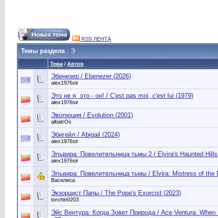
RSS ЛЕНТА
Темы раздела
: Э
Тема
/
Автор
Эбенезер / Ebenezer (2026)
alex1976sir
Это не я, это - он! / C'est pas moi, c'est lui (1979)
alex1976sir
Эволюция / Evolution (2001)
albatrOs
Эбигейл / Abigail (2024)
alex1976sir
Эльвира: Повелительница тьмы 2 / Elvira's Haunted Hills
alex1976sir
Эльвира: Повелительница тьмы / Elvira: Mistress of the 
Василиса
Экзорцист Папы / The Pope's Exorcist (2023)
torchin0203
Эйс Вентура: Когда Зовет Природа / Ace Ventura: When N