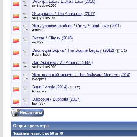
Электра Luxx / Elektra Luxx (2010)
serj.ryabov2010
Экстрасенс / The Anakening (2011)
serj.ryabov2010
Эта дурацкая любовь / Crazy Stupid Love (2011)
AntonTL
Экстаз / Climax (2018)
end122
Эволюция Борна / The Bourne Legacy (2012)
(
1
2
)
Robin Hood
Эйр Америка / Air America (1990)
serj.ryabov2010
Этот неловкий момент / That Awkward Moment (2014)
loytopires
Энни / Annie (2014)
(
1
2
)
timyrovec
Эйфория / Euphoria (2017)
Igor7777
Опции просмотра
Показаны темы с 1 по 50 из 79