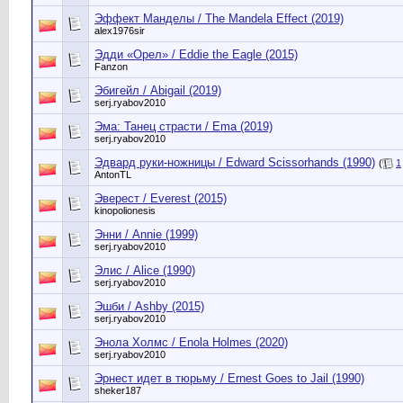
Эффект Манделы / The Mandela Effect (2019)
alex1976sir
Эдди «Орел» / Eddie the Eagle (2015)
Fanzon
Эбигейл / Abigail (2019)
serj.ryabov2010
Эма: Танец страсти / Ema (2019)
serj.ryabov2010
Эдвард руки-ножницы / Edward Scissorhands (1990)
(
1
AntonTL
Эверест / Everest (2015)
kinopolionesis
Энни / Annie (1999)
serj.ryabov2010
Элис / Alice (1990)
serj.ryabov2010
Эшби / Ashby (2015)
serj.ryabov2010
Энола Холмс / Enola Holmes (2020)
serj.ryabov2010
Эрнест идет в тюрьму / Ernest Goes to Jail (1990)
sheker187