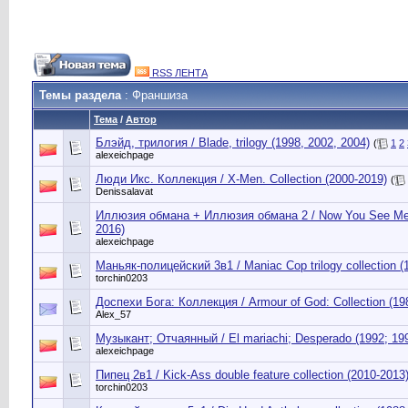
RSS ЛЕНТА
Темы раздела
: Франшиза
Тема
/
Автор
Блэйд, трилогия / Blade, trilogy (1998, 2002, 2004)
(
1
2
alexeichpage
Люди Икс. Коллекция / X-Men. Collection (2000-2019)
(
Denissalavat
Иллюзия обмана + Иллюзия обмана 2 / Now You See Me 
2016)
alexeichpage
Маньяк-полицейский 3в1 / Maniac Cop trilogy collection (
torchin0203
Доспехи Бога: Коллекция / Armour of God: Collection (19
Alex_57
Музыкант; Отчаянный / El mariachi; Desperado (1992; 19
alexeichpage
Пипец 2в1 / Kick-Ass double feature collection (2010-2013
torchin0203