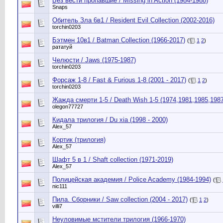
Без вести пропавшие / Missing in Action (1984-1988)
Snaps
Обитель Зла 6в1 / Resident Evil Collection (2002-2016)
torchin0203
Бэтмен 10в1 / Batman Collection (1966-2017)
(
1
2
)
рататуй
Челюсти / Jaws (1975-1987)
torchin0203
Форсаж 1-8 / Fast & Furious 1-8 (2001 - 2017)
(
1
2
)
torchin0203
Жажда смерти 1-5 / Death Wish 1-5 (1974,1981,1985,1987
olegon77727
Кидала трилогия / Du xia (1998 - 2000)
Alex_57
Кортик (трилогия)
Alex_57
Шафт 5 в 1 / Shaft collection (1971-2019)
Alex_57
Полицейская академия / Police Academy (1984-1994)
(
nic111
Пила. Сборники / Saw collection (2004 - 2017)
(
1
2
)
villi7
Неуловимые мстители трилогия (1966-1970)