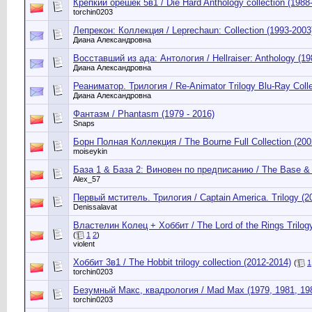
Крепкий орешек 5в1 / Die Hard Anthology collection (1988
torchin0203
Лепрекон: Коллекция / Leprechaun: Collection (1993-2003
Диана Александровна
Восставший из ада: Антология / Hellraiser: Anthology (19
Диана Александровна
Реаниматор. Трилогия / Re-Animator Trilogy Blu-Ray Collec
Диана Александровна
Фантазм / Phantasm (1979 - 2016)
Snaps
Борн Полная Коллекция / The Bourne Full Collection (200
moiseykin
База 1 & База 2: Виновен по предписанию / The Base & G
Alex_57
Первый мститель. Трилогия / Captain America. Trilogy (2
Denissalavat
Властелин Колец + Хоббит / The Lord of the Rings Trilogy
(
1
2
)
violent
Хоббит 3в1 / The Hobbit trilogy collection (2012-2014)
(
1
torchin0203
Безумный Макс, квадрология / Mad Max (1979, 1981, 198
torchin0203