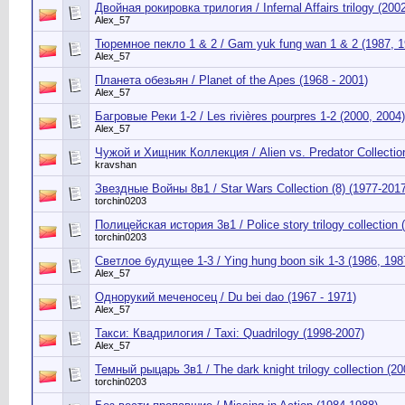
Двойная рокировка трилогия / Infernal Affairs trilogy (200
Alex_57
Тюремное пекло 1 & 2 / Gam yuk fung wan 1 & 2 (1987, 1
Alex_57
Планета обезьян / Planet of the Apes (1968 - 2001)
Alex_57
Багровые Реки 1-2 / Les rivières pourpres 1-2 (2000, 2004)
Alex_57
Чужой и Хищник Коллекция / Alien vs. Predator Collection
kravshan
Звездные Войны 8в1 / Star Wars Collection (8) (1977-2017
torchin0203
Полицейская история 3в1 / Police story trilogy collection 
torchin0203
Светлое будущее 1-3 / Ying hung boon sik 1-3 (1986, 198
Alex_57
Однорукий меченосец / Du bei dao (1967 - 1971)
Alex_57
Такси: Квадрилогия / Taxi: Quadrilogy (1998-2007)
Alex_57
Темный рыцарь 3в1 / The dark knight trilogy collection (2
torchin0203