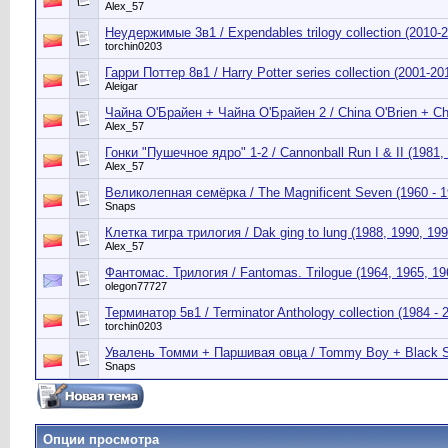
Alex_57
Неудержимые 3в1 / Expendables trilogy collection (2010-
torchin0203
Гарри Поттер 8в1 / Harry Potter series collection (2001-20
Aleigar
Чайна О'Брайен + Чайна О'Брайен 2 / China O'Brien + Chi
Alex_57
Гонки "Пушечное ядро" 1-2 / Cannonball Run I & II (1981,
Alex_57
Великолепная семёрка / The Magnificent Seven (1960 - 1
Snaps
Клетка тигра трилогия / Dak ging to lung (1988, 1990, 199
Alex_57
Фантомас. Трилогия / Fantomas. Trilogue (1964, 1965, 19
olegon77727
Терминатор 5в1 / Terminator Anthology collection (1984 - 
torchin0203
Увалень Томми + Паршивая овца / Tommy Boy + Black S
Snaps
Опции просмотра