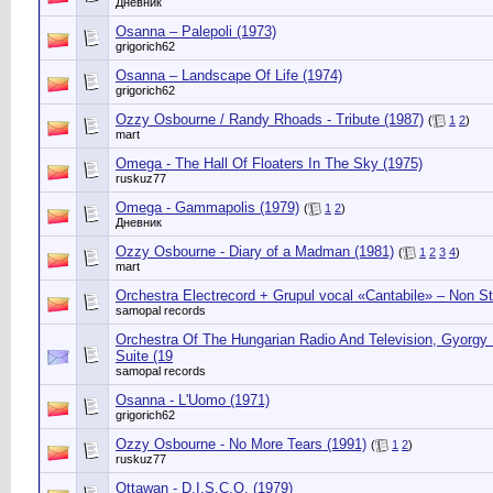
Дневник
Osanna – Palepoli (1973)
grigorich62
Osanna – Landscape Of Life (1974)
grigorich62
Ozzy Osbourne / Randy Rhoads ‎- Tribute (1987)
(
1
2
)
mart
Omega - The Hall Of Floaters In The Sky (1975)
ruskuz77
Omega - Gammapolis (1979)
(
1
2
)
Дневник
Ozzy Osbourne - Diary of a Madman (1981)
(
1
2
3
4
)
mart
Orchestra Electrecord + Grupul vocal «Cantabile» – Non St
samopal records
Orchestra Of The Hungarian Radio And Television, Gyorgy 
Suite (19
samopal records
Osanna - L'Uomo (1971)
grigorich62
Ozzy Osbourne - No More Tears (1991)
(
1
2
)
ruskuz77
Ottawan - D.I.S.C.O. (1979)