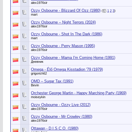
alex1976sir
Ozzy Osbourne - Blizzard Of Ozz (1980)
(
1
2
3
)
mart
Ozzy Osbourne – Night Terrors (2024)
alex1976sir
Ozzy Osbourne - Shot In The Dark (1986)
mart
Ozzy Osbourne - Perry Mason (1995)
alex1976sir
Ozzy Osbourne - Mama I'm Coming Home (1991)
Дневник
Omega ‎- Élő Omega Kisstadion '79 (1979)
grigorich62
OMD – Sugar Tax (1991)
Bevin
Orchester George Martin - Happy Marching Party (1969)
moiseykin
Ozzy Osbourne - Ozzy Live (2012)
alex1976sir
Ozzy Osbourne - Mr Crowley (1980)
alex1976sir
Ottawan - D.I.S.C.O. (1980)