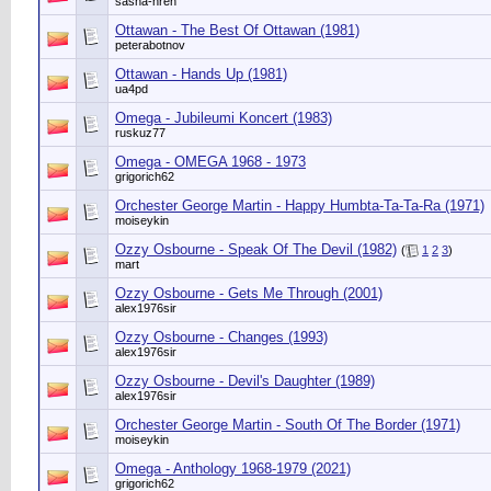
sasha-hren
Ottawan - The Best Of Ottawan (1981)
peterabotnov
Ottawan - Hands Up (1981)
ua4pd
Omega - Jubileumi Koncert (1983)
ruskuz77
Omega - OMEGA 1968 - 1973
grigorich62
Orchester George Martin - Happy Humbta-Ta-Ta-Ra (1971)
moiseykin
Ozzy Osbourne - Speak Of The Devil (1982)
(
1
2
3
)
mart
Ozzy Osbourne - Gets Me Through (2001)
alex1976sir
Ozzy Osbourne - Changes (1993)
alex1976sir
Ozzy Osbourne - Devil's Daughter (1989)
alex1976sir
Orchester George Martin - South Of The Border (1971)
moiseykin
Omega - Anthology 1968-1979 (2021)
grigorich62