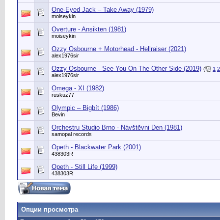
One-Eyed Jack – Take Away (1979)
moiseykin
Overture - Ansikten (1981)
moiseykin
Ozzy Osbourne + Motorhead - Hellraiser (2021)
alex1976sir
Ozzy Osbourne - See You On The Other Side (2019)
(
1
2
alex1976sir
Omega - XI (1982)
ruskuz77
Olympic ‎– Bigbít (1986)
Bevin
Orchestru Studio Brno - Návštĕvni Den (1981)
samopal records
Opeth - Blackwater Park (2001)
438303R
Opeth - Still Life (1999)
438303R
Опции просмотра