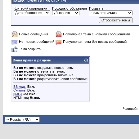
Показаны темы с 1 по 50 из 179
Критерий сортировки
Порядок отображения
Показать
Новые сообщения
Популярная тема с новыми сообщениями
Нет новых сообщений
Популярная тема без новых сообщений
Тема закрыта
Ваши права в разделе
Вы
не можете
создавать новые темы
Вы
не можете
отвечать в темах
Вы
не можете
прикреплять вложения
Вы
не можете
редактировать свои сообщения
BB коды
Вкл.
Смайлы
Вкл.
[IMG]
код
Вкл.
HTML код
Выкл.
Часовой 