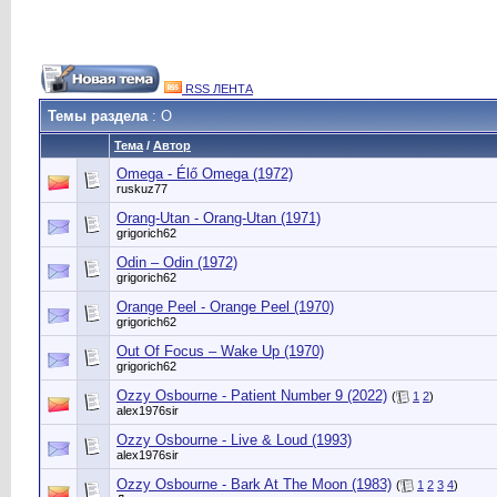
RSS ЛЕНТА
Темы раздела
: O
Тема
/
Автор
Omega - Élő Omega (1972)
ruskuz77
Orang-Utan - Orang-Utan (1971)
grigorich62
Odin – Odin (1972)
grigorich62
Orange Peel - Orange Peel (1970)
grigorich62
Out Of Focus – Wake Up (1970)
grigorich62
Ozzy Osbourne - Patient Number 9 (2022)
(
1
2
)
alex1976sir
Ozzy Osbourne - Live & Loud (1993)
alex1976sir
Ozzy Osbourne - Bark At The Moon (1983)
(
1
2
3
4
)