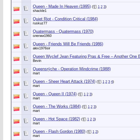
Queen - Made In Heaven (1995)
(
1
2
3
)
shackle1
Quiet Riot - Condition Critical (1984)
ruskuz77
Quatermass - Quatermass (1970)
олегми1960
Queen - Friends Will Be Friends (1986)
alex1976sir
Queen Wyclef Jean Featuring Pras & Free – Another One B
Bevin
Queensrÿche - Operation Mindcrime (1988)
mart
Queen - Sheer Heart Attack (1974)
(
1
2
3
4
)
mart
Queen - Queen II (1974)
(
1
2
3
)
mart
Queen - The Works (1984)
(
1
2
3
)
mart
Queen - Hot Space (1982)
(
1
2
3
)
mart
Queen - Flash Gordon (1980)
(
1
2
)
mart