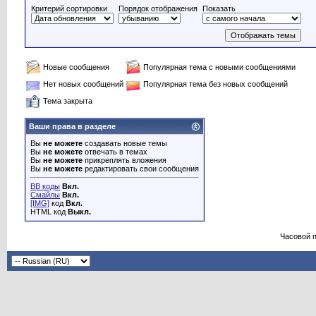
Критерий сортировки
Порядок отображения
Показать
Новые сообщения
Популярная тема с новыми сообщениями
Нет новых сообщений
Популярная тема без новых сообщений
Тема закрыта
Ваши права в разделе
Вы
не можете
создавать новые темы
Вы
не можете
отвечать в темах
Вы
не можете
прикреплять вложения
Вы
не можете
редактировать свои сообщения
BB коды
Вкл.
Смайлы
Вкл.
[IMG]
код
Вкл.
HTML код
Выкл.
Часовой 