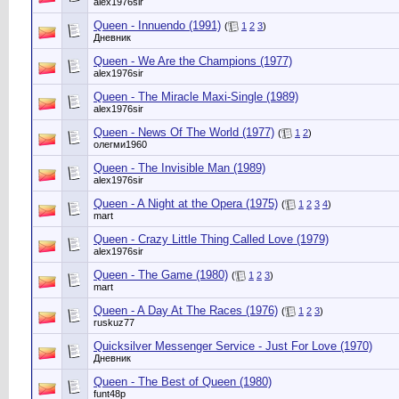
alex1976sir
Queen - Innuendo (1991)
(
1
2
3
)
Дневник
Queen - We Are the Champions (1977)
alex1976sir
Queen - The Miracle Maxi-Single (1989)
alex1976sir
Queen - News Of The World (1977)
(
1
2
)
олегми1960
Queen - The Invisible Man (1989)
alex1976sir
Queen - A Night at the Opera (1975)
(
1
2
3
4
)
mart
Queen - Crazy Little Thing Called Love (1979)
alex1976sir
Queen - The Game (1980)
(
1
2
3
)
mart
Queen - A Day At The Races (1976)
(
1
2
3
)
ruskuz77
Quicksilver Messenger Service - Just For Love (1970)
Дневник
Queen - The Best of Queen (1980)
funt48p