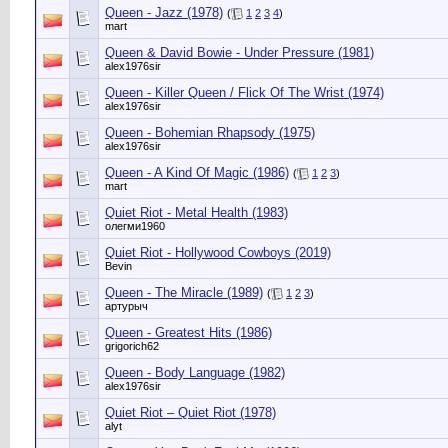
Queen - Jazz (1978)
(
1
2
3
4
)
mart
Queen & David Bowie - Under Pressure (1981)
alex1976sir
Queen - Killer Queen / Flick Of The Wrist (1974)
alex1976sir
Queen - Bohemian Rhapsody (1975)
alex1976sir
Queen - A Kind Of Magic (1986)
(
1
2
3
)
mart
Quiet Riot - Metal Health (1983)
олегми1960
Quiet Riot - Hollywood Cowboys (2019)
Bevin
Queen - The Miracle (1989)
(
1
2
3
)
артурыч
Queen - Greatest Hits (1986)
grigorich62
Queen - Body Language (1982)
alex1976sir
Quiet Riot – Quiet Riot (1978)
alyt