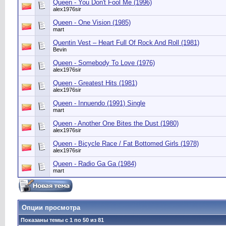
Queen - You Don't Fool Me (1996)
alex1976sir
Queen - One Vision (1985)
mart
Quentin Vest ‎– Heart Full Of Rock And Roll (1981)
Bevin
Queen - Somebody To Love (1976)
alex1976sir
Queen - Greatest Hits (1981)
alex1976sir
Queen - Innuendo (1991) Single
mart
Queen - Another One Bites the Dust (1980)
alex1976sir
Queen - Bicycle Race / Fat Bottomed Girls (1978)
alex1976sir
Queen - Radio Ga Ga (1984)
mart
Опции просмотра
Показаны темы с 1 по 50 из 81