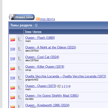
RSS ЛЕНТА
Темы раздела
: Q
Тема
/
Автор
Queen - Flash (1980)
mart
Queen - A Night at the Odeon (2015)
alex1976sir
Queen - Cool Cat (2024)
alex1976sir
Queen - Killer Queen (1974)
sirop
Quella Vecchia Locanda – Quella Vecchia Locanda (1972)
grigorich62
Queen - Queen (1973)
(
1
2
3
4
)
mart
Queen - I'm Going Slightly Mad (1991)
nicoldo
Queen - Knebworth 1986 (2024)