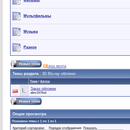
Фильмы
Мультфильмы
Музыка
Разное
RSS ЛЕНТА
Темы раздела
: 3D Blu-ray обложки
Тема
/
Автор
Заказ обложек
alex1976sir
Опции просмотра
Показаны темы с 1 по 1 из 1
Критерий сортировки
Порядок отображения
Показать