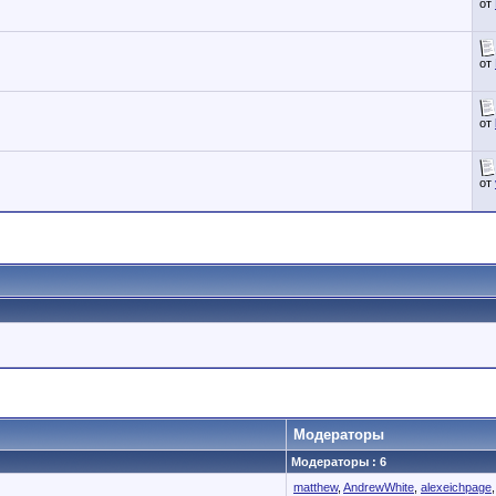
от
от
от
от
Модераторы
Модераторы : 6
matthew
,
AndrewWhite
,
alexeichpage