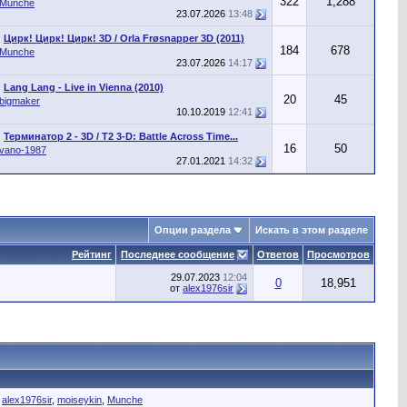
322
1,288
Munche
23.07.2026
13:48
Цирк! Цирк! Цирк! 3D / Orla Frøsnapper 3D (2011)
184
678
Munche
23.07.2026
14:17
Lang Lang - Live in Vienna (2010)
20
45
bigmaker
10.10.2019
12:41
Терминатор 2 - 3D / T2 3-D: Battle Across Time...
16
50
vano-1987
27.01.2021
14:32
Опции раздела
Искать в этом разделе
Рейтинг
Последнее сообщение
Ответов
Просмотров
29.07.2023
12:04
0
18,951
от
alex1976sir
,
alex1976sir
,
moiseykin
,
Munche