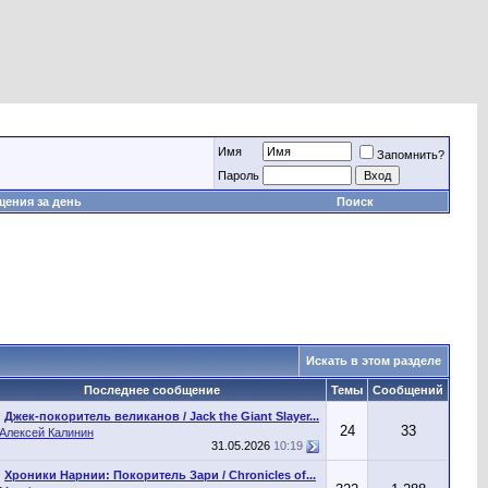
Имя
Запомнить?
Пароль
ения за день
Поиск
Искать в этом разделе
Последнее сообщение
Темы
Сообщений
Джек-покоритель великанов / Jack the Giant Slayer...
24
33
Алексей Калинин
31.05.2026
10:19
Хроники Нарнии: Покоритель Зари / Chronicles of...