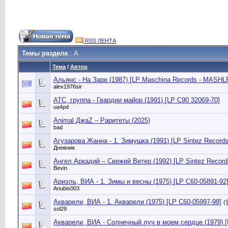
RSS ЛЕНТА
Темы раздела
: А
Тема
/
Автор
Альянс - На Заре (1987) [LP Maschina Records - MASHL
alex1976sir
АТС, группа - Гвардии майор (1991) [LP C90 32069-70]
ua4pd
Animal ДжаZ – Раритеты (2025)
bad
Агузарова Жанна - 1. Зимушка (1991) [LP Sintez Records 
Дневник
Ангел Аркадий – Свежий Ветер (1992) [LP Sintez Records
Bevin
Ариэль, ВИА - 1. Зимы и весны (1975) [LP С60-05891-92
Anubis003
Акварели, ВИА - 1. Акварели (1975) [LP C60-05997-98]
(
sol29
Акварели, ВИА - Солнечный луч в моем сердце (1979) [