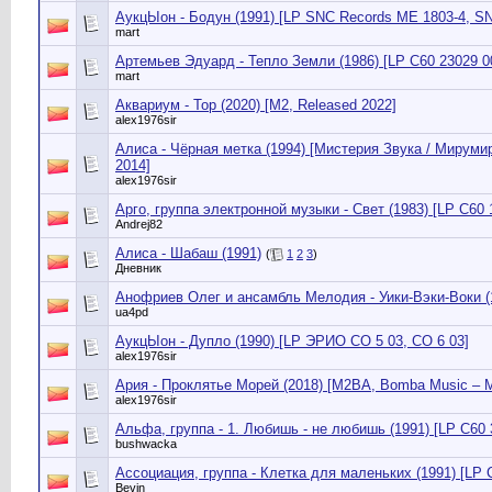
АукцЫон - Бодун (1991) [LP SNC Records МЕ 1803-4, S
mart
Артемьев Эдуард - Тепло Земли (1986) [LP С60 23029 0
mart
Аквариум - Тор (2020) [M2, Released 2022]
alex1976sir
Алиса - Чёрная метка (1994) [Мистерия Звука / Мирумир
2014]
alex1976sir
Арго, группа электронной музыки - Свет (1983) [LP C60 
Andrej82
Алиса - Шабаш (1991)
(
1
2
3
)
Дневник
Анофриев Олег и ансамбль Мелодия - Уики-Вэки-Воки (1
ua4pd
АукцЫон - Дупло (1990) [LP ЭРИО СО 5 03, СО 6 03]
alex1976sir
Ария - Проклятье Морей (2018) [M2BA, Bomba Music – 
alex1976sir
Альфа, группа - 1. Любишь - не любишь (1991) [LP С60 
bushwacka
Ассоциация, группа - Клетка для маленьких (1991) [LP 
Bevin