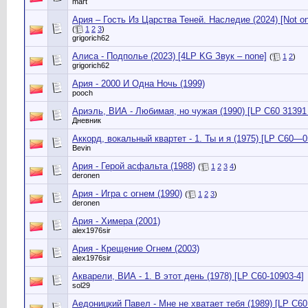
mart
Ария – Гость Из Царства Теней. Наследие (2024) [Not on 
(
1
2
3
)
grigorich62
Алиса - Подполье (2023) [4LP KG Звук – none]
(
1
2
)
grigorich62
Ария - 2000 И Одна Ночь (1999)
pooch
Ариэль, ВИА - Любимая, но чужая (1990) [LP С60 31391
Дневник
Аккорд, вокальный квартет - 1. Ты и я (1975) [LP С60—0
Bevin
Ария - Герой асфальта (1988)
(
1
2
3
4
)
deronen
Ария - Игра с огнем (1990)
(
1
2
3
)
deronen
Ария ‎- Химера (2001)
alex1976sir
Ария ‎- Крещение Огнем (2003)
alex1976sir
Акварели, ВИА - 1. В этот день (1978) [LP С60-10903-4]
sol29
Аедоницкий Павел - Мне не хватает тебя (1989) [LP C60