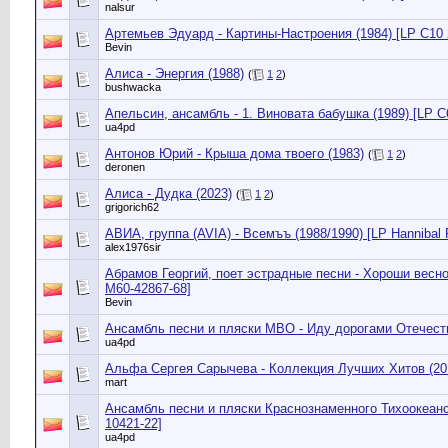
nalsur
Артемьев Эдуард - Картины-Настроения (1984) [LP С10 
Bevin
Алиса - Энергия (1988)
(
1
2
)
bushwacka
Апельсин, ансамбль - 1. Виновата бабушка (1989) [LP C
ua4pd
Антонов Юрий - Крыша дома твоего (1983)
(
1
2
)
deronen
Алиса - Дудка (2023)
(
1
2
)
grigorich62
АВИА, группа (AVIA) - Всемъъ (1988/1990) [LP Hannibal
alex1976sir
Абрамов Георгий, поет эстрадные песни - Хороши весной
М60-42867-68]
Bevin
Ансамбль песни и пляски МВО - Иду дорогами Отечества
ua4pd
Альфа Сергея Сарычева - Коллекция Лучших Хитов (20
mart
Ансамбль песни и пляски Краснознаменного Тихоокеанс
10421-22]
ua4pd