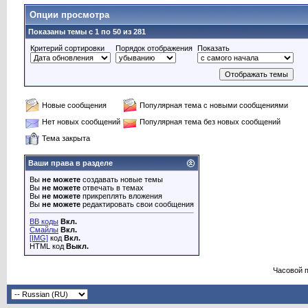
Опции просмотра
Показаны темы с 1 по 50 из 281
Критерий сортировки
Порядок отображения
Показать
Новые сообщения
Популярная тема с новыми сообщениями
Нет новых сообщений
Популярная тема без новых сообщений
Тема закрыта
Ваши права в разделе
Вы
не можете
создавать новые темы
Вы
не можете
отвечать в темах
Вы
не можете
прикреплять вложения
Вы
не можете
редактировать свои сообщения
BB коды
Вкл.
Смайлы
Вкл.
[IMG]
код
Вкл.
HTML код
Выкл.
Часовой 