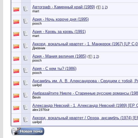
Автограф - Каменный край (1989)
(
1
2
)
mart
Ария - Ночь короче дня (1995)
pooch
Ария - Кровь за кровь (1991)
mart
Аккорд, вокальный квартет - 1. Манжерок (1967) [LP С-0
Дневник
Ария - Мания величия (1985)
(
1
2
)
pooch
Ария - С кем ты? (1986)
pooch
Ансамбль им. А. В. Александрова - Сердцем с тобой, Ро
ua4pd
Амбразайтите Ниеле - Старинные русские романсы (1980
Bevin
Александр Невский - 1. Александр Невский (1989) [EP 
alex1976sir
Аккорд, вокальный квартет / Орэра, ансамбль (1974) [E
ua4pd