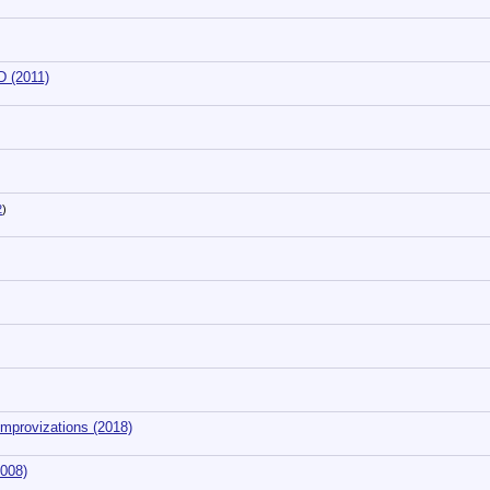
D (2011)
2
)
mprovizations (2018)
008)