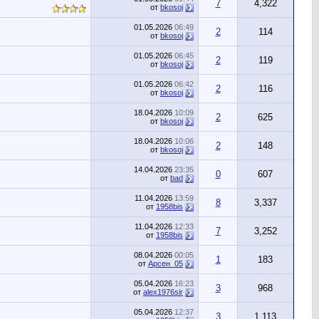
7
4,322
от
bkosoj
01.05.2026
06:49
2
114
от
bkosoj
01.05.2026
06:45
2
119
от
bkosoj
01.05.2026
06:42
2
116
от
bkosoj
18.04.2026
10:09
2
625
от
bkosoj
18.04.2026
10:06
2
148
от
bkosoj
14.04.2026
23:35
0
607
от
bad
11.04.2026
13:59
8
3,337
от
1958bis
11.04.2026
12:33
7
3,252
от
1958bis
08.04.2026
00:05
1
183
от
Арсен_05
05.04.2026
16:23
3
968
от
alex1976sir
05.04.2026
12:37
3
1,113