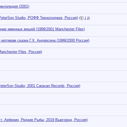
иклопедия (2001)
eterSon Studio, РОФФ Текнолоджиз, Россия)
(
1
2
)
ие именных вещей (1999/2001 Manchester Files)
мотивам сказки Г.Х. Андерсена (1999/2000 Россия)
anchester Files, Россия)
terSon Studio; 2001 Caravan Records, Россия)
т. Арбенин, Редкие Рыбы; 2019 Выргород, Россия)