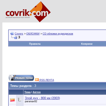
Covers
>
ОБЛОЖКИ
>
CD обложки аудиодисков
З
Правила
Коврики
RSS ЛЕНТА
Темы раздела
: З
Тема
/
Автор
Злой дух - 800 км (2003)
paranax82