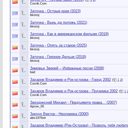
Сovrik.Com
Заточка - Острые края (2023)
bkosoj
Заточка - Вынь да положь (2021)
bkosoj
Заточка - Как в американском фильме (2019)
bkosoj
Заточка - Опять за старое (2025)
bkosoj
Заточка - Грязное Дельце (2018)
bkosoj
Зимовье Зверей – Избранные песни (2008)
bad
Захаров Владимир и Рок-острова - Город 2002
(
1
2
)
Сovrik.Com
Захаров Владимир и Рок-острова - Подземка 2002
(
1
Сovrik.Com
Звездинский Михаил - Предъявите права... (2007)
Арсен_05
Зинчук Виктор - Неолирика (2000)
alex1976sir
Захаров Владимир (Рок-Острова) - Позволь тебя любить