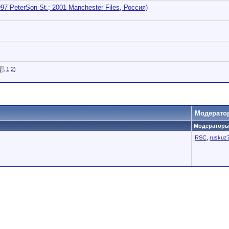
7 PeterSon St.; 2001 Manchester Files, Россия)
1
2
)
Модерато
Модераторы 
RSC
,
ruskuz