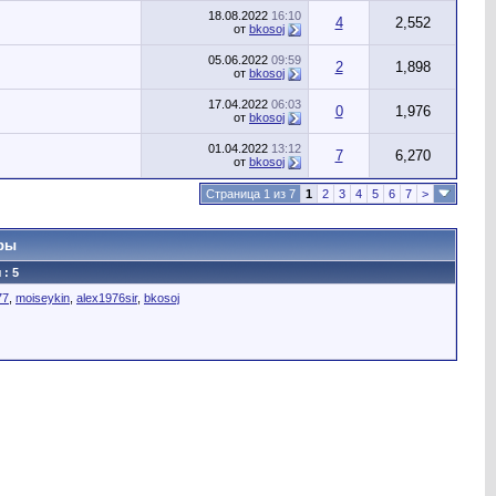
18.08.2022
16:10
4
2,552
от
bkosoj
05.06.2022
09:59
2
1,898
от
bkosoj
17.04.2022
06:03
0
1,976
от
bkosoj
01.04.2022
13:12
7
6,270
от
bkosoj
Страница 1 из 7
1
2
3
4
5
6
7
>
ры
: 5
77
,
moiseykin
,
alex1976sir
,
bkosoj