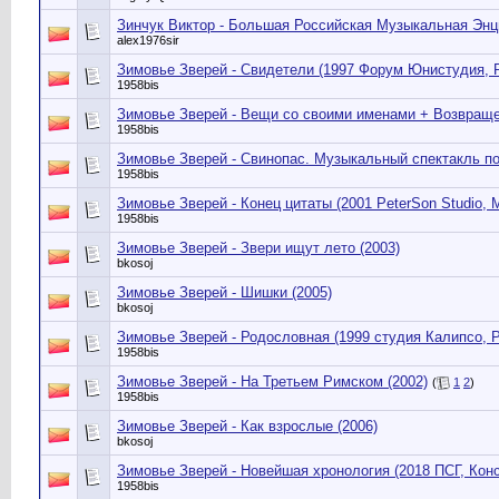
Зинчук Виктор - Большая Российская Музыкальная Энц
alex1976sir
Зимовье Зверей - Свидетели (1997 Форум Юнистудия, P
1958bis
Зимовье Зверей - Вещи со своими именами + Возвращен
1958bis
Зимовье Зверей - Свинопас. Музыкальный спектакль по 
1958bis
Зимовье Зверей - Конец цитаты (2001 PeterSon Studio, M
1958bis
Зимовье Зверей - Звери ищут лето (2003)
bkosoj
Зимовье Зверей - Шишки (2005)
bkosoj
Зимовье Зверей - Родословная (1999 студия Калипсо, Pe
1958bis
Зимовье Зверей - На Третьем Римском (2002)
(
1
2
)
1958bis
Зимовье Зверей - Как взрослые (2006)
bkosoj
Зимовье Зверей - Новейшая хронология (2018 ПСГ, Конс
1958bis