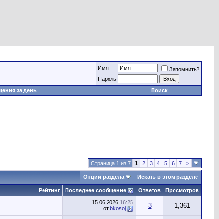
Имя
Запомнить?
Пароль
ения за день
Поиск
Страница 1 из 7
1
2
3
4
5
6
7
>
Опции раздела
Искать в этом разделе
Рейтинг
Последнее сообщение
Ответов
Просмотров
15.06.2026
16:25
3
1,361
от
bkosoj