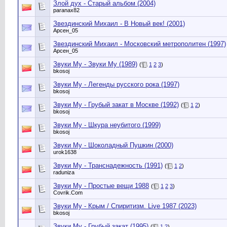
Злой дух - Старый альбом (2004)
paranax82
Звездинский Михаил - В Новый век! (2001)
Арсен_05
Звездинский Михаил - Московский метрополитен (1997)
Арсен_05
Звуки Му - Звуки Му (1989)
(
1
2
3
)
bkosoj
Звуки Му - Легенды русского рока (1997)
bkosoj
Звуки Му - Грубый закат в Москве (1992)
(
1
2
)
bkosoj
Звуки Му - Шкура неубитого (1999)
bkosoj
Звуки Му - Шоколадный Пушкин (2000)
urok1638
Звуки Му - Транснадежность (1991)
(
1
2
)
raduniza
Звуки Му - Простые вещи 1988
(
1
2
3
)
Сovrik.Com
Звуки Му - Крым / Спиритизм. Live 1987 (2023)
bkosoj
Звуки Му - Грубый закат (1995)
(
1
2
)