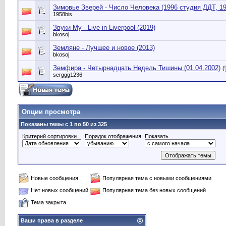
Зимовье Зверей - Число Человека (1996 студия ДДТ, 199
1958bis
Звуки Му - Live in Liverpool (2019)
bkosoj
Земляне - Лучшее и новое (2013)
bkosoj
Земфира - Четырнадцать Недель Тишины (01.04.2002)
(
serggg1236
Опции просмотра
Показаны темы с 1 по 50 из 325
Критерий сортировки
Порядок отображения
Показать
Новые сообщения
Популярная тема с новыми сообщениями
Нет новых сообщений
Популярная тема без новых сообщений
Тема закрыта
Ваши права в разделе