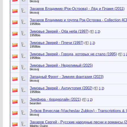
bkosoj
Захаров Владимир (Рок-Острова) - Лёд и Пламя (2011)
bkosoj
Захаров Владимир и группа Рок-Острова - Collection 4C
1958bis
Зимовье Зверей - Оба неба (1997)
(
1
2
)
1958bis
Зимовье Зверей - Плечи (1997)
(
1
2
)
1958bis
Зимовье Зверей - Города, которых не стало (1995)
(
1
1958bis
Зимовье Зверей - Неделимый (2025)
bkosoj
Западный Фронт - Зимняя фантазия (2023)
bkosoj
Зимовье Зверей - Антиутопия (2002)
(
1
2
)
1958bis
Земфира - бордерлайн (2021)
(
1
2
)
bearden
Зубков Вячеслав (Viacheslav Zubkov) - Transcriptions & I
bkosoj
Захаров Сергей - Русские народные песни и романсы (2
Mighty Quinn