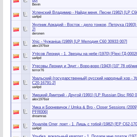
88]
Bevin
Успенский Владимир - Найди меня. Песни (1982) [LP С6
ua4pd
Укупник Аркадий - Восток - дело тонкое, Петруха (1993
2]
deronen
Улiс - Чужанiца (1989) [LP Мелодия С60 30933 007]
alex1976sir
Утёсов Леонид - 1. Звезды на небе (1970) [Flexi ГД-0002
ua4pd
Утесовы Леонид и Эдит - Воро-воро (1943) [10'' 78 об/ми
terror76
Уральский (государственный) русский народный хор - У
С20-16791-2]
ua4pd
Умецкий Дмитрий - Другой (1991) [LP Russian Disc R60 0
alex1976sir
Умка и Броневичок / Umka & Bro - Closer Sessions (2009
PFR006]
dreamras
Ухналёв Олег, поет - 1. Лишь с тобой (1982) [EP С62-170
ua4pd
Улыбка, вокальный квартет - 1. Подари мне платок (1972