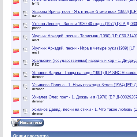
lefff5
Уварова Ирина, поет - Я к птицам ближе всех (1988) [EP
ua4pd
Утёсов Леонид - Записи 1930-40 годов (1972) [3LP Д-033
pooch
Укупник Аркадий, песни - Талисман (1990) [LP С60 3149
mart
Укупник Аркадий, песни - Игра в четыре руки (1989) [LP
mart
Уральский (государственный) народный хор - 1. Ди-да-да 
RSC
Усланов Вадим - Танцы на воде (1991) [LP SNC Records
deronen
Ульянова Полина - 1. Ночь проходит белая (1964) [EP Д
deronen
Ухналев Олег, поет - 1. Дождь и я (1970) [EP Д-00029267
deronen
Усманов Давид, песни на стихи - 1. Что такое любовь (1
deronen
Опции просмотра