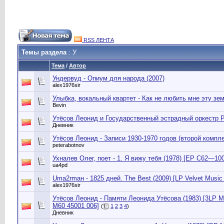
RSS ЛЕНТА
Темы раздела
: У
Тема
/
Автор
Ундервуд - Опиум для народа (2007)
alex1976sir
Улыбка, вокальный квартет - Как не любить мне эту зем
Bevin
Утёсов Леонид и Государственный эстрадный оркестр Р
Дневник
Утёсов Леонид - Записи 1930-1970 годов (второй компле
peterabotnov
Ухналев Олег, поет - 1. Я вижу тебя (1978) [EP С62—100
ua4pd
Uma2rmaн - 1825 дней. The Best (2009) [LP Velvet Musi
alex1976sir
Утёсов Леонид - Памяти Леонида Утёсова (1983) [3LP М
М60 45001 006]
(
1
2
3
4
)
Дневник