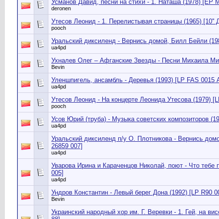
Усманов Давид, песни на стихи - 1. Наташа (1978) [EP 
deronen
Утесов Леонид - 1. Перелистывая страницы (1965) [10'' 
pooch
Уральский диксиленд - Вернись домой, Билл Бейли (198
ua4pd
Ухналев Олег ‎– Афганские Звезды - Песни Михаила Миш
Bevin
Уленшпигель, ансамбль - Деревья (1993) [LP FAS 0015
ua4pd
Утесов Леонид - На концерте Леонида Утесова (1979) [L
pooch
Усов Юрий (труба) - Музыка советских композиторов (19
ua4pd
Уральский диксиленд п/у О. Плотникова - Вернись домо
26859 007]
ua4pd
Уварова Ирина и Караченцов Николай, поют - Что тебе 
005]
ua4pd
Ундров Константин - Левый берег Дона (1992) [LP R90 0
Bevin
Украинский народный хор им. Г. Веревки - 1. Гей, на вис