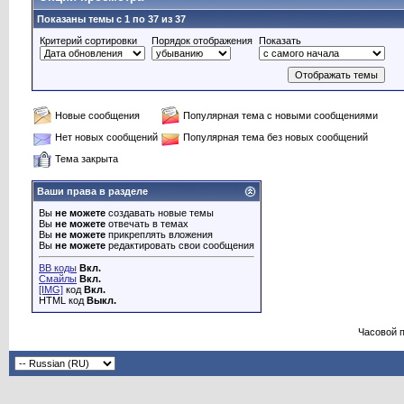
Показаны темы с 1 по 37 из 37
Критерий сортировки
Порядок отображения
Показать
Новые сообщения
Популярная тема с новыми сообщениями
Нет новых сообщений
Популярная тема без новых сообщений
Тема закрыта
Ваши права в разделе
Вы
не можете
создавать новые темы
Вы
не можете
отвечать в темах
Вы
не можете
прикреплять вложения
Вы
не можете
редактировать свои сообщения
BB коды
Вкл.
Смайлы
Вкл.
[IMG]
код
Вкл.
HTML код
Выкл.
Часовой 