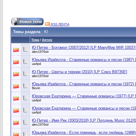
RSS ЛЕНТА
Темы раздела
: Ю
Тема
/
Автор
Ю-Питер - Богомол (2007/2012) [LP МируМир MIR 10037
alex1976sir
Юрьева Изабелла - Старинные романсы и песни (1987) 
ua4pd
Ю-Питер - Цветы и тернии (2010) [LP Союз B9735E]
alex1976sir
Юрьева Изабелла - Старинные романсы и песни (1972) [
Bevin
Юровская Екатерина — Старинные романсы (1977) [LP 
ua4pd
Юровская Екатерина — Старинные романсы и песни (19
ua4pd
Ю-Питер ‎- Имя Рек (2003/2018) [LP Полдень Music ‎012/0
alex1976sir
Юрьева Изабелла - Если помнишь, если любишь (1988) 