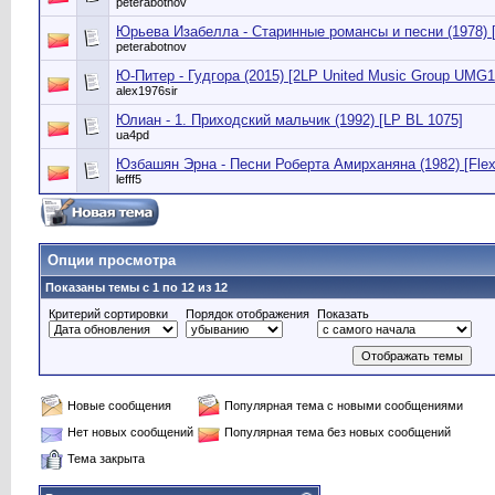
peterabotnov
Юрьева Изабелла - Старинные романсы и песни (1978) 
peterabotnov
Ю-Питер - Гудгора (2015) [2LP United Music Group UMG1
alex1976sir
Юлиан - 1. Приходский мальчик (1992) [LP BL 1075]
ua4pd
Юзбашян Эрна - Песни Роберта Амирханяна (1982) [Flexi
lefff5
Опции просмотра
Показаны темы с 1 по 12 из 12
Критерий сортировки
Порядок отображения
Показать
Новые сообщения
Популярная тема с новыми сообщениями
Нет новых сообщений
Популярная тема без новых сообщений
Тема закрыта