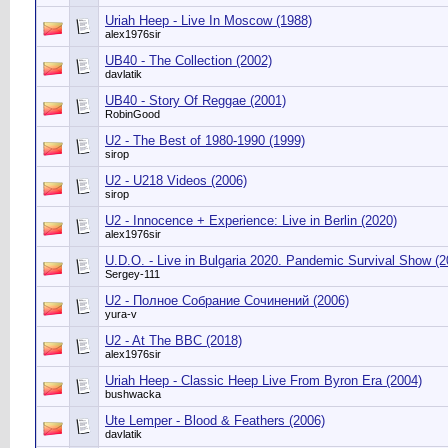
Uriah Heep - Live In Moscow (1988)
alex1976sir
UB40 - The Collection (2002)
davlatik
UB40 - Story Of Reggae (2001)
RobinGood
U2 - The Best of 1980-1990 (1999)
sirop
U2 - U218 Videos (2006)
sirop
U2 - Innocence + Experience: Live in Berlin (2020)
alex1976sir
U.D.O. - Live in Bulgaria 2020. Pandemic Survival Show (2
Sergey-111
U2 - Полное Собрание Сочинений (2006)
yura-v
U2 - At The BBC (2018)
alex1976sir
Uriah Heep - Classic Heep Live From Byron Era (2004)
bushwacka
Ute Lemper - Blood & Feathers (2006)
davlatik