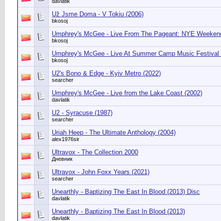
davlatik
Už Jsme Doma - V Tokiu (2006)
bkosoj
Umphrey's McGee - Live From The Pageant: NYE Weekend
bkosoj
Umphrey's McGee ‎- Live At Summer Camp Music Festival 
bkosoj
U2's Bono & Edge - Kyiv Metro (2022)
searcher
Umphrey's McGee - Live from the Lake Coast (2002)
davlatik
U2 - Syracuse (1987)
searcher
Uriah Heep - The Ultimate Anthology (2004)
alex1976sir
Ultravox - The Collection 2000
Дневник
Ultravox - John Foxx Years (2021)
searcher
Unearthly - Baptizing The East In Blood (2013) Disc
davlatik
Unearthly - Baptizing The East In Blood (2013)
davlatik