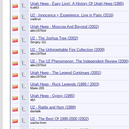
Uriah Heep - Easy Livin'. A History Of Uriah Heep (1985)
fcat63
U2 - Innocence + Experience. Live in Paris (2016)
vadtrun
Uriah Heep - Moscow And Beyond (2002)
alex1976sir
U2 - The Joshua Tree (2002)
Sergey-111
U2 - The Unforgettable Fire Collection (2009)
alex1976sir
U2 - The U2 Phenomenon. The Independent Review (2006)
alex1976sir
Uriah Heep - The Legend Continues (2001)
alex1976sir
Uriah Heep - Rock Legends (1989 / 2003)
Маяк-205
Uriah Heep - Gypsy (1985)
alyt
U2 - Rattle and Hum (1988)
davlatik
U2 - The Best Of 1990-2000 (2002)
sasha-hren