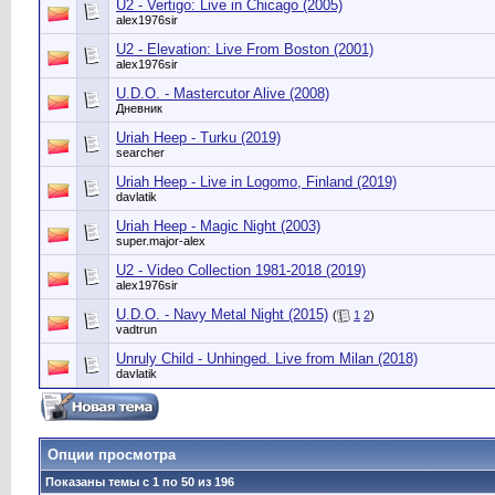
U2 - Vertigo: Live in Chicago (2005)
alex1976sir
U2 - Elevation: Live From Boston (2001)
alex1976sir
U.D.O. - Mastercutor Alive (2008)
Дневник
Uriah Heep - Turku (2019)
searcher
Uriah Heep - Live in Logomo, Finland (2019)
davlatik
Uriah Heep - Magic Night (2003)
super.major-alex
U2 - Video Collection 1981-2018 (2019)
alex1976sir
U.D.O. - Navy Metal Night (2015)
(
1
2
)
vadtrun
Unruly Child - Unhinged. Live from Milan (2018)
davlatik
Опции просмотра
Показаны темы с 1 по 50 из 196