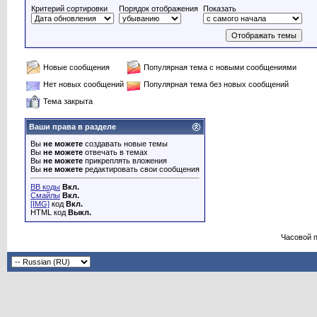
Критерий сортировки
Порядок отображения
Показать
Новые сообщения
Популярная тема с новыми сообщениями
Нет новых сообщений
Популярная тема без новых сообщений
Тема закрыта
Ваши права в разделе
Вы
не можете
создавать новые темы
Вы
не можете
отвечать в темах
Вы
не можете
прикреплять вложения
Вы
не можете
редактировать свои сообщения
BB коды
Вкл.
Смайлы
Вкл.
[IMG]
код
Вкл.
HTML код
Выкл.
Часовой 