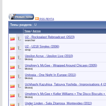
RSS ЛЕНТА
Темы раздела
: U
Тема
/
Автор
U2 - Rockpalast Rebroadcast (2023)
searcher
U2 - U218 Singles (2006)
sirop
Upsilon Acrux - Upsilon Live (2010)
bkosoj
Umphrey's McGee - Wrapped Around Chicago (2005)
bkosoj
Unitopia - One Night In Europe (2011)
bkosoj
Uchihashi Kazuhisa, Tatsuya Yoshida - Improvisations 4 (2
bkosoj
Umphrey's McGee • Keller Williams • The Disco Biscuits • 
bkosoj
Under Linden - Sala Zitarrosa, Montevideo (2011)