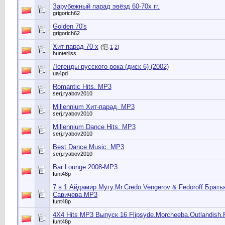
Зарубежный парад эвёзд 60-70х гг.
grigorich62
Golden 70's
grigorich62
Хит парад-70-х
(
1
2
)
hunterliss
Легенды русского рока (диск 6) (2002)
ua4pd
Romantic Hits. MP3
serj.ryabov2010
Millennium Хит-парад. MP3
serj.ryabov2010
Millennium Dance Hits. MP3
serj.ryabov2010
Best Dance Music. MP3
serj.ryabov2010
Bar Lounge 2008-MP3
funt48p
7 в 1 Айдамир Мугу,Mr.Credo.Vengerov & Fedoroff.Брат
Савичева МР3
funt48p
4Х4 Hits MP3 Выпуск 16 Flipsyde.Morcheeba.Outlandish.
funt48p