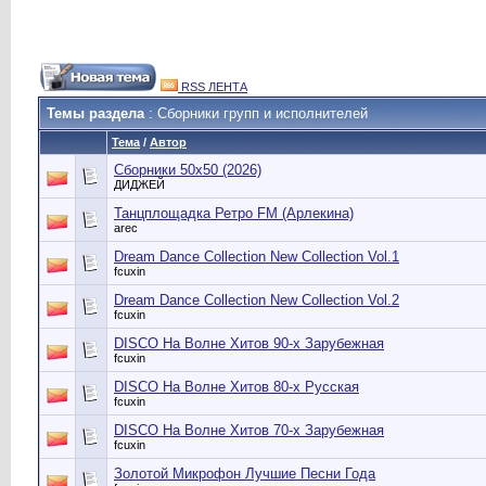
RSS ЛЕНТА
Темы раздела
: Сборники групп и исполнителей
Тема
/
Автор
Сборники 50х50 (2026)
ДИДЖЕЙ
Танцплощадка Ретро FM (Арлекина)
arec
Dream Dance Collection New Collection Vol.1
fcuxin
Dream Dance Collection New Collection Vol.2
fcuxin
DISCO На Волне Хитов 90-х Зарубежная
fcuxin
DISCO На Волне Хитов 80-х Русская
fcuxin
DISCO На Волне Хитов 70-х Зарубежная
fcuxin
Золотой Микрофон Лучшие Песни Года