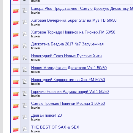
fcuxin
Europa Plus Представляет Самую Дерзкую Дискотеку 5
fcuxin
Хитовая Вечеринка Super Star на Муз ТВ 50/50
fcuxin
Хитовое Торнадо Новинок на Пионер.FM 50/50
fcuxin
Дискотека Бездна 2017 №7 Зарубежная
fcuxin
Новогодний Союз Новые Русские Хиты
fcuxin
Новая Молодёжная Дискотека Vol.1 50/50
fcuxin
Новогодний Корпоротив на Хит FM 50/50
fcuxin
Горячие Новинки Радиостанций Vol.1 50/50
fcuxin
Самые Громкие Новинки Месяца 1 50x50
fcuxin
Двигай попой! 20
fcuxin
THE BEST OF SAX & SEX
fcuxin