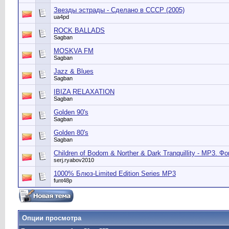
Звезды эстрады - Сделано в СССР (2005)
ua4pd
ROCK BALLADS
Sagban
MOSKVA FM
Sagban
Jazz & Blues
Sagban
IBIZA RELAXATION
Sagban
Golden 90's
Sagban
Golden 80's
Sagban
Children of Bodom & Norther & Dark Tranquillity - MP3. Ф
serj.ryabov2010
1000% Блюз-Limited Edition Series MP3
funt48p
Опции просмотра