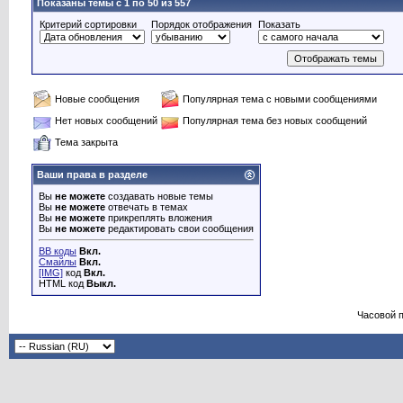
Показаны темы с 1 по 50 из 557
Критерий сортировки
Порядок отображения
Показать
Новые сообщения
Популярная тема с новыми сообщениями
Нет новых сообщений
Популярная тема без новых сообщений
Тема закрыта
Ваши права в разделе
Вы
не можете
создавать новые темы
Вы
не можете
отвечать в темах
Вы
не можете
прикреплять вложения
Вы
не можете
редактировать свои сообщения
BB коды
Вкл.
Смайлы
Вкл.
[IMG]
код
Вкл.
HTML код
Выкл.
Часовой 