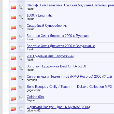
Шериф+Поп Галактика+Русская Мадонна+Забытый раз
fcuxin
1000% Enigmatic
fcuxin
Свадебный Суперсборник
fcuxin
Золотые Хиты Дискотек 2000-х Русские
fcuxin
Золотые Хиты Дискотек 2000-х Зарубежные
fcuxin
200 Пудовый Чит Зарубежный
fcuxin
Золотая Подарочная Best Of KA 50/50
fcuxin
Синяя птица и Пламя - mp3 (RMG Records) 2000
(
1
2
)
deronen
Belle Epoque / Chilly / Teach In – DeLuxe Collection MP3
grigorich62
Golden 60's
Sagban
Одинокий Пастух - Даёшь Музыку (2006)
grigorich62