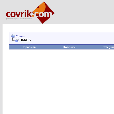
Covers
HI-RES
Правила
Коврики
Telegra