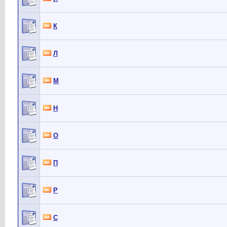
К
Л
М
Н
О
П
Р
С