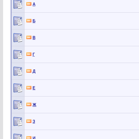
А
Б
В
Г
Д
Е
Ж
З
И