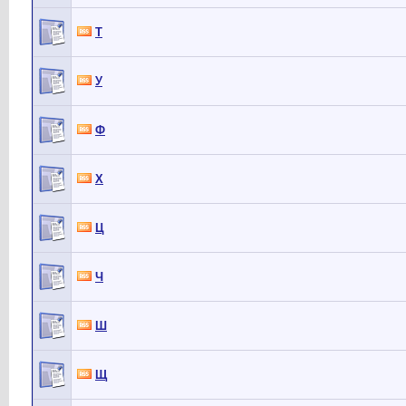
Т
У
Ф
Х
Ц
Ч
Ш
Щ