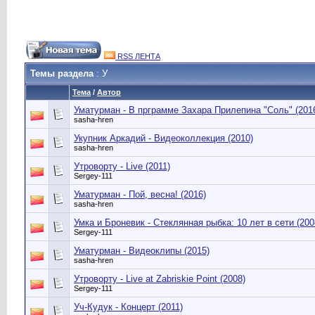
RSS ЛЕНТА
Темы раздела
: У
Тема
/
Автор
Уматурман - В прграмме Захара Прилепина "Соль" (201
sasha-hren
Укупник Аркадий - Видеоколлекция (2010)
sasha-hren
Утроворту - Live (2011)
Sergey-111
Уматурман - Пой, весна! (2016)
sasha-hren
Умка и Броневик - Стеклянная рыбка: 10 лет в сети (200
Sergey-111
Уматурман - Видеоклипы (2015)
sasha-hren
Утроворту - Live at Zabriskie Point (2008)
Sergey-111
Уч-Кудук - Концерт (2011)