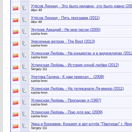
Утёсов Леонид - Это было недавно, это было давно (20
Alex-49
Утёсов Леонид - Пять программ (2011)
Alex-49
Укупник Аркадий - Не мои песни (2005)
sasha-hren
Унесенные ветром - The Best (2013)
sasha-hren
Успенская Любовь - На концертах и в видеоклипах (201
sasha-hren
Успенская Любовь - История одной любви (2012)
Sergey-111
Улетова Галина - К нам приехал... (2008)
sasha-hren
Успенская Любовь - На телеканале Ля-минор (2011)
sasha-hren
Успенская Любовь - Пропадаю я (1997)
sasha-hren
Успенская Любовь - Пою для вас (2009)
sasha-hren
Умка и Броневик- Концерт в арт-клубе "Партизан" г. Яро
Sergey-111