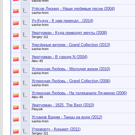
sasha-hren
Утёсов Леонид - Наши любимые песни (2004)
sasha-hren
Уч-Кудук - К нам приехал...(2014)
sasha-hren
Уматурман - Куда приводят мечты (2008)
Sergey-111
Унесённые ветром - Grand Collection (2013)
sasha-hren
Уматурман - В городе N (2004)
Alex-49
Успенская Любовь - Мелодия жизни (2010)
sasha-hren
Успенская Любовь - Grand Сollection (2006)
sasha-hren
Успенская Любовь - На телеканале Ля-минор (2006)
Alex-49
Уматурман - 1825. The Best (2010)
Piwysik
Усланов Вадим - Танцы на воде (2012)
sasha-hren
Утроворту - Концерт (2011)
Sergey-111