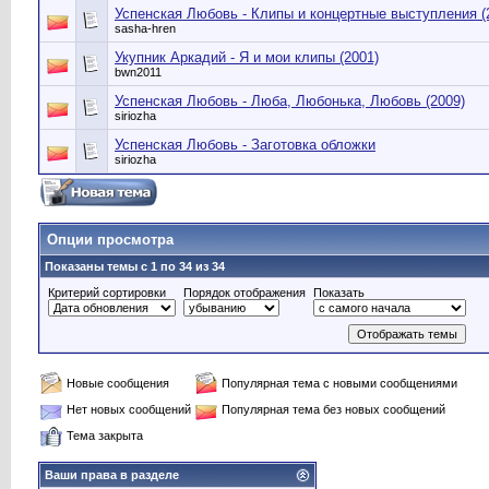
Успенская Любовь - Клипы и концертные выступления (
sasha-hren
Укупник Аркадий - Я и мои клипы (2001)
bwn2011
Успенская Любовь - Люба, Любонька, Любовь (2009)
siriozha
Успенская Любовь - Заготовка обложки
siriozha
Опции просмотра
Показаны темы с 1 по 34 из 34
Критерий сортировки
Порядок отображения
Показать
Новые сообщения
Популярная тема с новыми сообщениями
Нет новых сообщений
Популярная тема без новых сообщений
Тема закрыта
Ваши права в разделе