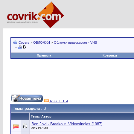
Covers
>
ОБЛОЖКИ
>
Обложки видеокассет - VHS
B
Правила
Коврики
RSS ЛЕНТА
Темы раздела
: B
Тема
/
Автор
Bon Jovi - Breakout. Videosingles (1987)
alex1976sir