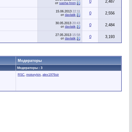
0
2,487
от
sasha-hren
15.06.2013
22:11
0
2,556
от
davlatik
30.05.2013
20:43
0
2,484
от
davlatik
27.05.2013
15:58
0
3,193
от
davlatik
Модераторы
Модераторы : 3
RSC
,
moiseykin
,
alex1976sir