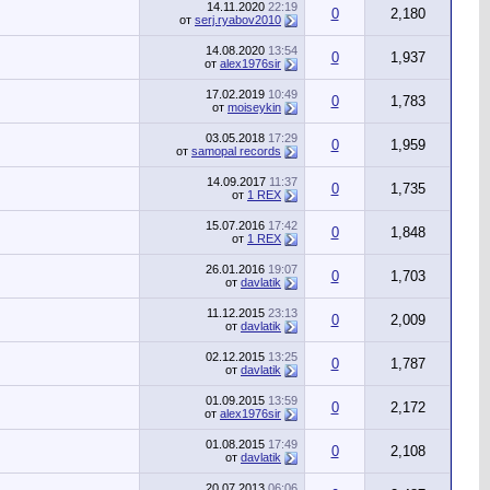
14.11.2020
22:19
0
2,180
от
serj.ryabov2010
14.08.2020
13:54
0
1,937
от
alex1976sir
17.02.2019
10:49
0
1,783
от
moiseykin
03.05.2018
17:29
0
1,959
от
samopal records
14.09.2017
11:37
0
1,735
от
1 REX
15.07.2016
17:42
0
1,848
от
1 REX
26.01.2016
19:07
0
1,703
от
davlatik
11.12.2015
23:13
0
2,009
от
davlatik
02.12.2015
13:25
0
1,787
от
davlatik
01.09.2015
13:59
0
2,172
от
alex1976sir
01.08.2015
17:49
0
2,108
от
davlatik
20.07.2013
06:06