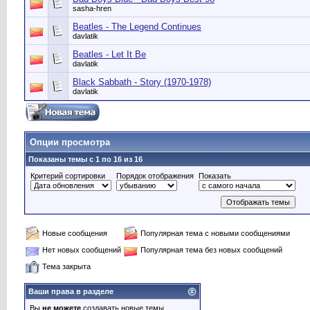
sasha-hren
Beatles - The Legend Continues
davlatik
Beatles - Let It Be
davlatik
Black Sabbath - Story (1970-1978)
davlatik
Опции просмотра
Показаны темы с 1 по 16 из 16
Критерий сортировки
Порядок отображения
Показать
Новые сообщения
Популярная тема с новыми сообщениями
Нет новых сообщений
Популярная тема без новых сообщений
Тема закрыта
Ваши права в разделе
Вы
не можете
создавать новые темы