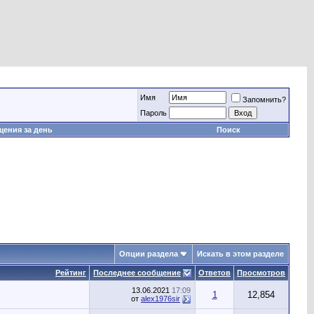
Имя
Запомнить?
Пароль
ения за день
Поиск
Опции раздела
Искать в этом разделе
Рейтинг
Последнее сообщение
Ответов
Просмотров
13.06.2021
17:09
1
12,854
от
alex1976sir