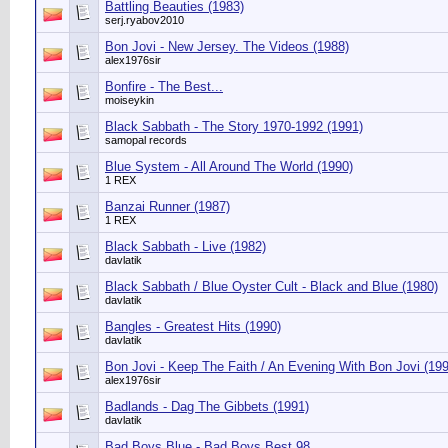
Battling Beauties (1983)
serj.ryabov2010
Bon Jovi - New Jersey. The Videos (1988)
alex1976sir
Bonfire - The Best...
moiseykin
Black Sabbath - The Story 1970-1992 (1991)
samopal records
Blue System - All Around The World (1990)
1 REX
Banzai Runner (1987)
1 REX
Black Sabbath - Live (1982)
davlatik
Black Sabbath / Blue Oyster Cult - Black and Blue (1980)
davlatik
Bangles - Greatest Hits (1990)
davlatik
Bon Jovi - Keep The Faith / An Evening With Bon Jovi (199
alex1976sir
Badlands - Dag The Gibbets (1991)
davlatik
Bad Boys Blue - Bad Boys Best 98