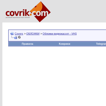
Covers
>
ОБЛОЖКИ
>
Обложки видеокассет - VHS
G
Правила
Коврики
Telegra