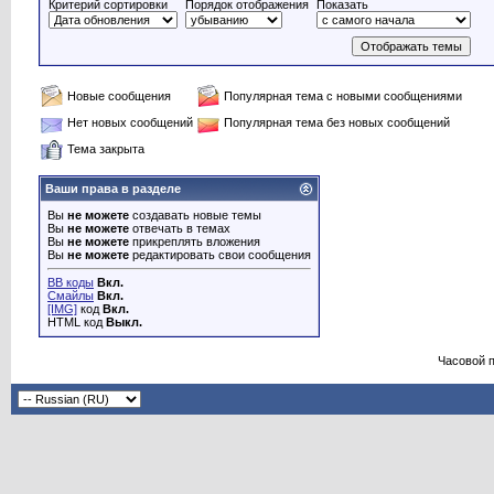
Критерий сортировки
Порядок отображения
Показать
Новые сообщения
Популярная тема с новыми сообщениями
Нет новых сообщений
Популярная тема без новых сообщений
Тема закрыта
Ваши права в разделе
Вы
не можете
создавать новые темы
Вы
не можете
отвечать в темах
Вы
не можете
прикреплять вложения
Вы
не можете
редактировать свои сообщения
BB коды
Вкл.
Смайлы
Вкл.
[IMG]
код
Вкл.
HTML код
Выкл.
Часовой 