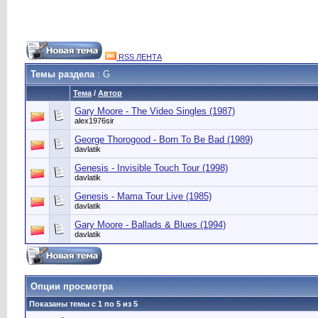
RSS ЛЕНТА
Темы раздела
: G
Тема
/
Автор
Gary Moore - The Video Singles (1987)
alex1976sir
George Thorogood - Born To Be Bad (1989)
davlatik
Genesis - Invisible Touch Tour (1998)
davlatik
Genesis - Mama Tour Live (1985)
davlatik
Gary Moore - Ballads & Blues (1994)
davlatik
Опции просмотра
Показаны темы с 1 по 5 из 5