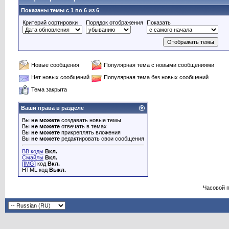
Показаны темы с 1 по 6 из 6
Критерий сортировки
Порядок отображения
Показать
Новые сообщения
Популярная тема с новыми сообщениями
Нет новых сообщений
Популярная тема без новых сообщений
Тема закрыта
Ваши права в разделе
Вы
не можете
создавать новые темы
Вы
не можете
отвечать в темах
Вы
не можете
прикреплять вложения
Вы
не можете
редактировать свои сообщения
BB коды
Вкл.
Смайлы
Вкл.
[IMG]
код
Вкл.
HTML код
Выкл.
Часовой 