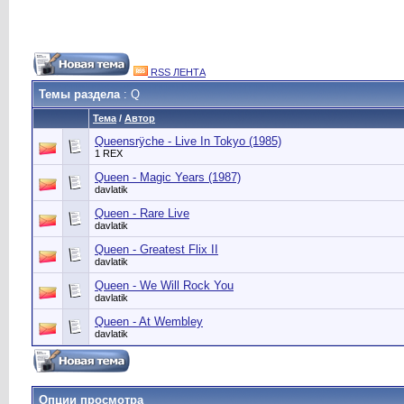
RSS ЛЕНТА
Темы раздела
: Q
Тема
/
Автор
Queensrÿche - Live In Tokyo (1985)
1 REX
Queen - Magic Years (1987)
davlatik
Queen - Rare Live
davlatik
Queen - Greatest Flix II
davlatik
Queen - We Will Rock You
davlatik
Queen - At Wembley
davlatik
Опции просмотра