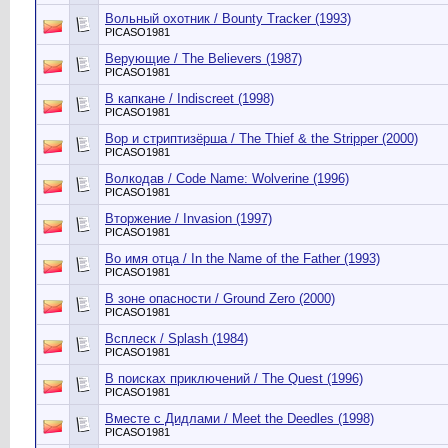
Вольный охотник / Bounty Tracker (1993)
PICASO1981
Верующие / The Believers (1987)
PICASO1981
В капкане / Indiscreet (1998)
PICASO1981
Вор и стриптизёрша / The Thief & the Stripper (2000)
PICASO1981
Волкодав / Code Name: Wolverine (1996)
PICASO1981
Вторжение / Invasion (1997)
PICASO1981
Во имя отца / In the Name of the Father (1993)
PICASO1981
В зоне опасности / Ground Zero (2000)
PICASO1981
Всплеск / Splash (1984)
PICASO1981
В поисках приключений / The Quest (1996)
PICASO1981
Вместе с Дидлами / Meet the Deedles (1998)
PICASO1981