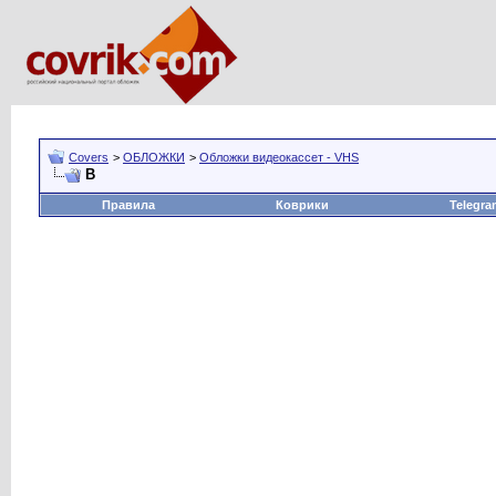
Covers
>
ОБЛОЖКИ
>
Обложки видеокассет - VHS
В
Правила
Коврики
Telegra