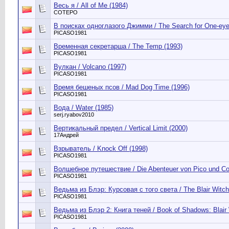
Весь я / All of Me (1984)
СОТЕРО
В поисках одноглазого Джимми / The Search for One-eye
PICASO1981
Временная секретарша / The Temp (1993)
PICASO1981
Вулкан / Volcano (1997)
PICASO1981
Время бешеных псов / Mad Dog Time (1996)
PICASO1981
Вода / Water (1985)
serj.ryabov2010
Вертикальный предел / Vertical Limit (2000)
17Андрей
Взрыватель / Knock Off (1998)
PICASO1981
Волшебное путешествие / Die Abenteuer von Pico und Co
PICASO1981
Ведьма из Блэр: Курсовая с того света / The Blair Witch 
PICASO1981
Ведьма из Блэр 2: Книга теней / Book of Shadows: Blair 
PICASO1981