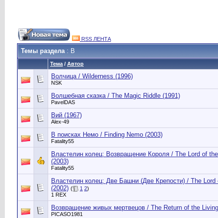
RSS ЛЕНТА
Темы раздела
: В
Тема
/
Автор
Волчица / Wilderness (1996)
NSK
Волшебная сказка / The Magic Riddle (1991)
PavelDAS
Вий (1967)
Alex-49
В поисках Немо / Finding Nemo (2003)
Fatality55
Властелин колец: Возвращение Короля / The Lord of the 
(2003)
Fatality55
Властелин колец: Две Башни (Две Крепости) / The Lord o
(2002)
(
1
2
)
1 REX
Возвращение живых мертвецов / The Return of the Living
PICASO1981