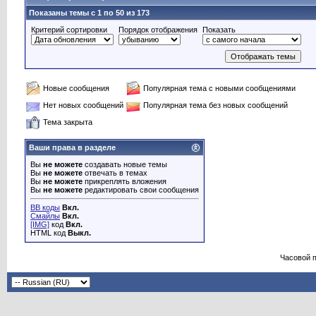
Показаны темы с 1 по 50 из 173
Критерий сортировки
Порядок отображения
Показать
Новые сообщения
Популярная тема с новыми сообщениями
Нет новых сообщений
Популярная тема без новых сообщений
Тема закрыта
Ваши права в разделе
Вы
не можете
создавать новые темы
Вы
не можете
отвечать в темах
Вы
не можете
прикреплять вложения
Вы
не можете
редактировать свои сообщения
BB коды
Вкл.
Смайлы
Вкл.
[IMG]
код
Вкл.
HTML код
Выкл.
Часовой 