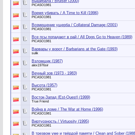
Вышибала / Bruiser (2000)
PICASO1981
Время убивать / A Time to Kill (1996)
PICASO1981
Возмещение ущерба / Collateral Damage (2001)
PICASO1981
Все псы попадают в рай / All Dogs Go to Heaven (1989)
PICASO1981
Варвары у ворот / Barbarians at the Gate (1993)
sulik
Взломщик (1987)
alex1976sir
Вечный зов (1973 - 1983)
PICASO1981
Высота (1957)
PICASO1981
Восток-Запад (Est-Quest) (1999)
True Friend
Война в доме / The War at Home (1996)
PICASO1981
Виртуозность / Virtuosity (1995)
PICASO1981
В трезвом уме и твёрдой памяти / Clean and Sober (1988