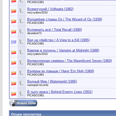
PICASO1981
Всемогущий / Vidhaata (1982)
serj.ryabov2010
Волшебник страны Оз / The Wizard of Oz (1939)
PICASO1981
Вспомнить всё / Total Recall (1990)
dissident73
Вид на убийство / A View to a Kill (1985)
PICASO1981
Вампир в полночь / Vampire at Midnight (1988)
serj.ryabov2010
Великолепная семёрка / The Magnificent Seven (1960)
PICASO1981
Вздёрни их повыше / Hang 'Em High (1968)
PICASO1981
Водный Мир / Waterworld (1995)
samopal records
В тылу врага / Behind Enemy Lines (2001)
PICASO1981
Опции просмотра