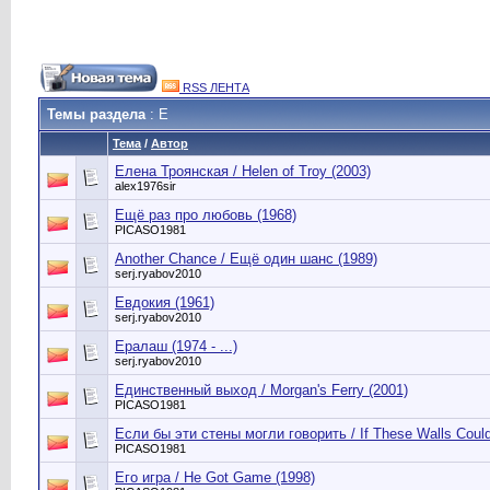
RSS ЛЕНТА
Темы раздела
: Е
Тема
/
Автор
Елена Троянская / Helen of Troy (2003)
alex1976sir
Ещё раз про любовь (1968)
PICASO1981
Another Chance / Ещё один шанс (1989)
serj.ryabov2010
Евдокия (1961)
serj.ryabov2010
Ералаш (1974 - ...)
serj.ryabov2010
Единственный выход / Morgan's Ferry (2001)
PICASO1981
Если бы эти стены могли говорить / If These Walls Could
PICASO1981
Его игра / He Got Game (1998)