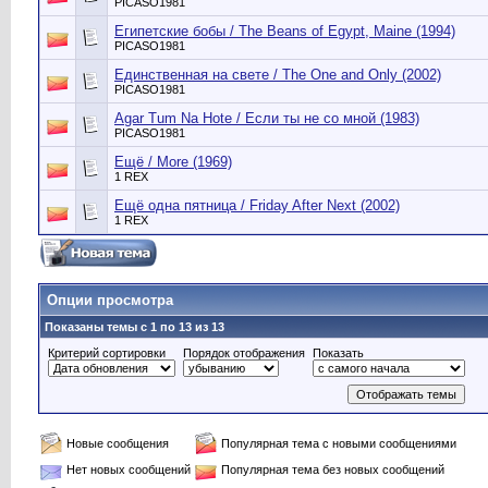
PICASO1981
Египетские бобы / The Beans of Egypt, Maine (1994)
PICASO1981
Единственная на свете / The One and Only (2002)
PICASO1981
Agar Tum Na Hote / Если ты не со мной (1983)
PICASO1981
Ещё / More (1969)
1 REX
Ещё одна пятница / Friday After Next (2002)
1 REX
Опции просмотра
Показаны темы с 1 по 13 из 13
Критерий сортировки
Порядок отображения
Показать
Новые сообщения
Популярная тема с новыми сообщениями
Нет новых сообщений
Популярная тема без новых сообщений