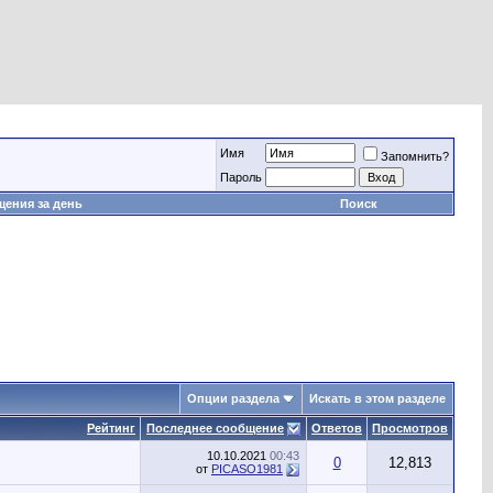
Имя
Запомнить?
Пароль
ения за день
Поиск
Опции раздела
Искать в этом разделе
Рейтинг
Последнее сообщение
Ответов
Просмотров
10.10.2021
00:43
0
12,813
от
PICASO1981