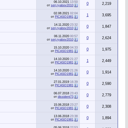
06.10.2021
13:50
0
2,219
от
serj.ryabov2010
02.08.2021
02:04
1
3,695
от
PICASO1981
14.11.2020
23:32
0
1,847
от
serj.ryabov2010
06.11.2020
00:57
0
2,624
от
serj.ryabov2010
15.10.2020
04:33
0
1,975
от
PICASO1981
14.10.2020
21:27
1
2,449
от
PICASO1981
14.10.2020
21:26
0
1,914
от
PICASO1981
27.01.2019
16:39
0
2,590
от
PICASO1981
06.07.2018
23:43
0
2,779
от
dissident73
15.06.2018
23:27
0
2,308
от
PICASO1981
13.06.2018
23:38
0
1,894
от
PICASO1981
05.06.2018
22:53