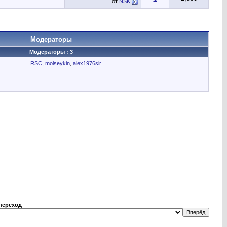
от
NSK
Модераторы
Модераторы : 3
RSC
,
moiseykin
,
alex1976sir
переход