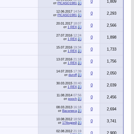
0
1,809
от
PICASO1981
12.06.2017
14:54
0
2,293
от
PICASO1981
20.01.2017
18:07
0
2,566
от
1 REX
27.07.2016
12:24
0
1,898
от
1 REX
15.07.2016
19:34
0
1,733
от
1 REX
13.07.2016
21:18
0
1,756
от
1 REX
14.07.2015
17:39
0
2,050
от
duroff
30.03.2015
20:40
0
2,039
от
1 REX
11.08.2014
07:56
0
2,456
от
pooch
08.03.2013
16:18
0
2,694
от
Василиса
10.08.2012
18:50
0
3,741
от
17Андрей
02.08.2012
21:19
0
2,900