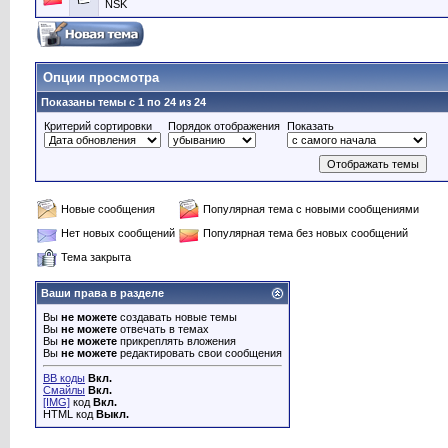
NSK
Опции просмотра
Показаны темы с 1 по 24 из 24
Критерий сортировки
Порядок отображения
Показать
Новые сообщения
Популярная тема с новыми сообщениями
Нет новых сообщений
Популярная тема без новых сообщений
Тема закрыта
Ваши права в разделе
Вы
не можете
создавать новые темы
Вы
не можете
отвечать в темах
Вы
не можете
прикреплять вложения
Вы
не можете
редактировать свои сообщения
BB коды
Вкл.
Смайлы
Вкл.
[IMG]
код
Вкл.
HTML код
Выкл.