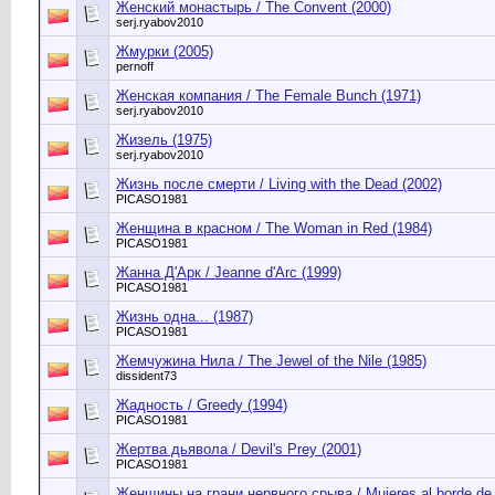
Женский монастырь / The Convent (2000)
serj.ryabov2010
Жмурки (2005)
pernoff
Женская компания / The Female Bunch (1971)
serj.ryabov2010
Жизель (1975)
serj.ryabov2010
Жизнь после смерти / Living with the Dead (2002)
PICASO1981
Женщина в красном / The Woman in Red (1984)
PICASO1981
Жанна Д'Арк / Jeanne d'Arc (1999)
PICASO1981
Жизнь одна... (1987)
PICASO1981
Жемчужина Нила / The Jewel of the Nile (1985)
dissident73
Жадность / Greedy (1994)
PICASO1981
Жертва дьявола / Devil's Prey (2001)
PICASO1981
Женщины на грани нервного срыва / Mujeres al borde de 