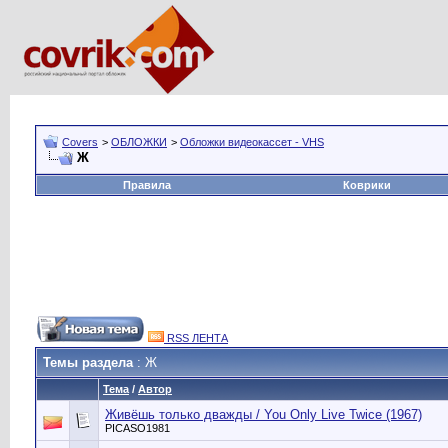
Covers
>
ОБЛОЖКИ
>
Обложки видеокассет - VHS
Ж
Правила
Коврики
RSS ЛЕНТА
Темы раздела
: Ж
Тема
/
Автор
Живёшь только дважды / You Only Live Twice (1967)
PICASO1981