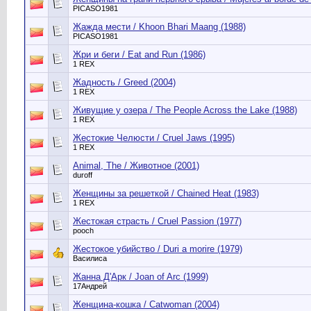
PICASO1981
Жажда мести / Khoon Bhari Maаng (1988)
PICASO1981
Жри и беги / Eat and Run (1986)
1 REX
Жадность / Greed (2004)
1 REX
Живущие у озера / The People Across the Lake (1988)
1 REX
Жестокие Челюсти / Cruel Jaws (1995)
1 REX
Animal, The / Животное (2001)
duroff
Женщины за решеткой / Chained Heat (1983)
1 REX
Жестокая страсть / Cruel Passion (1977)
pooch
Жестокое убийство / Duri a morire (1979)
Василиса
Жанна Д'Арк / Joan of Arc (1999)
17Андрей
Женщина-кошка / Catwoman (2004)