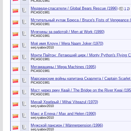
PICASO1981
Медведи-спасатели / Global Bears Rescue (1996)
(
1
2
)
PICASO1981
Мстительный кулак Брюса / Bruce's Fists of Vengeance 
PICASO1981
Мужчины за работой / Men at Work (1990)
PICASO1981
Моё имя Клоун / Mera Naam Joker (1970)
serj.ryabov2010
Монти Пайтон: Летающий цирк / Monty Python's Flying C
PICASO1981
Мегамашины / Mega Machines (1995)
PICASO1981
Марсианские войны капитана Скарлета / Captain Scarlet 
PICASO1981
Мост через реку Квай / The Bridge on the River Kwai (195
PICASO1981
Михай Храбрый / Mihai Viteazul (1970)
serj.ryabov2010
Макс и Елена / Max and Helen (1990)
serj.ryabov2010
Мужской пансион / Männerpension (1996)
serj.ryabov2010