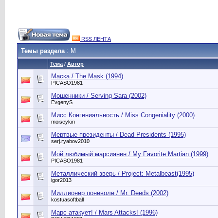
RSS ЛЕНТА
Темы раздела
: М
Тема
/
Автор
Маска / The Mask (1994)
PICASO1981
Мошенники / Serving Sara (2002)
EvgenyS
Мисс Конгениальность / Miss Congeniality (2000)
moiseykin
Мертвые президенты / Dead Presidents (1995)
serj.ryabov2010
Мой любимый марсианин / My Favorite Martian (1999)
PICASO1981
Металлический зверь / Project: Metalbeast(1995)
igor2013
Миллионер поневоле / Mr. Deeds (2002)
kostuasoftball
Марс атакует! / Mars Attacks! (1996)