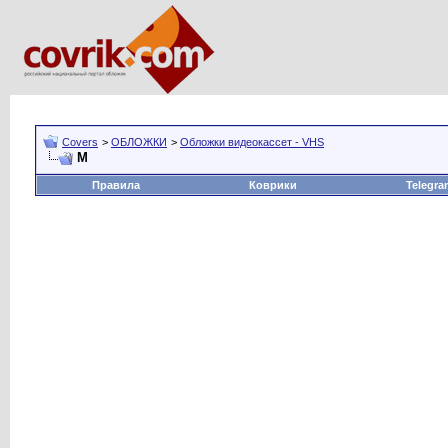
Covers
>
ОБЛОЖКИ
>
Обложки видеокассет - VHS
М
Правила
Коврики
Telegra