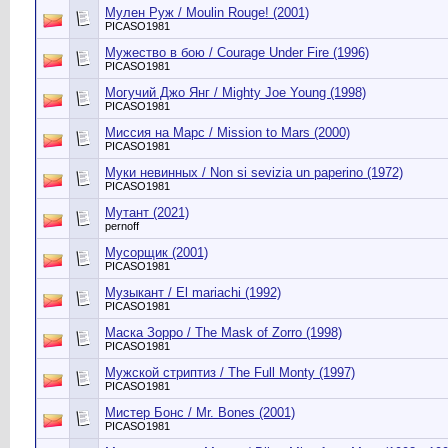
Мулен Руж / Moulin Rouge! (2001)
PICASO1981
Мужество в бою / Courage Under Fire (1996)
PICASO1981
Могучий Джо Янг / Mighty Joe Young (1998)
PICASO1981
Миссия на Марс / Mission to Mars (2000)
PICASO1981
Муки невинных / Non si sevizia un paperino (1972)
PICASO1981
Мутант (2021)
pernoff
Мусорщик (2001)
PICASO1981
Музыкант / El mariachi (1992)
PICASO1981
Маска Зорро / The Mask of Zorro (1998)
PICASO1981
Мужской стриптиз / The Full Monty (1997)
PICASO1981
Мистер Бонс / Mr. Bones (2001)
PICASO1981