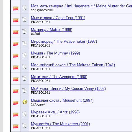
Моя мать генерал / Imi Hageneralit / Meine Mutter der Gen
serj.ryabov2010
Мыс страха / Cape Fear (1991)
PICASO1981
Матрица / Matrix (1999)
ua4pd
Миротворец / The Peacemaker (1997)
PICASO1981
Мумия / The Mummy (1999)
PICASO1981
Мальтийский сокол / The Maltese Falcon (1941)
PICASO1981
Мстители / The Avengers (1998)
PICASO1981
Мой кузен Винни / My Cousin Vinny (1992)
PICASO1981
Мышиная охота / Mousehunt (1997)
17Андрей
Муравей Антц / Antz (1998)
PICASO1981
Мушкетёр / The Musketeer (2001)
PICASO1981