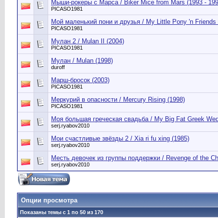
Мыши-рокеры с Марса / Biker Mice from Mars (1993 - 199
PICASO1981
Мой маленький пони и друзья / My Little Pony 'n Friends
PICASO1981
Мулан 2 / Mulan II (2004)
PICASO1981
Мулан / Mulan (1998)
duroff
Марш-бросок (2003)
PICASO1981
Меркурий в опасности / Mercury Rising (1998)
PICASO1981
Моя большая греческая свадьба / My Big Fat Greek Wed
serj.ryabov2010
Мои счастливые звёзды 2 / Xia ri fu xing (1985)
serj.ryabov2010
Месть девочек из группы поддержки / Revenge of the Che
serj.ryabov2010
Опции просмотра
Показаны темы с 1 по 50 из 170