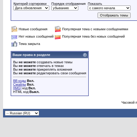
Критерий сортировки
Порядок отображения
Показать
Новые сообщения
Популярная тема с новыми сообщениями
Нет новых сообщений
Популярная тема без новых сообщений
Тема закрыта
Ваши права в разделе
Вы
не можете
создавать новые темы
Вы
не можете
отвечать в темах
Вы
не можете
прикреплять вложения
Вы
не можете
редактировать свои сообщения
BB коды
Вкл.
Смайлы
Вкл.
[IMG]
код
Вкл.
HTML код
Выкл.
Часовой 