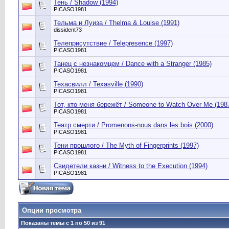
Тень / Shadow (1994)
PICASO1981
Тельма и Луиза / Thelma & Louise (1991)
dissident73
Телеприсутствие / Telepresence (1997)
PICASO1981
Танец с незнакомцем / Dance with a Stranger (1985)
PICASO1981
Техасвилл / Texasville (1990)
PICASO1981
Тот, кто меня бережёт / Someone to Watch Over Me (198
PICASO1981
Театр смерти / Promenons-nous dans les bois (2000)
PICASO1981
Тени прошлого / The Myth of Fingerprints (1997)
PICASO1981
Свидетели казни / Witness to the Execution (1994)
PICASO1981
Опции просмотра
Показаны темы с 1 по 50 из 91