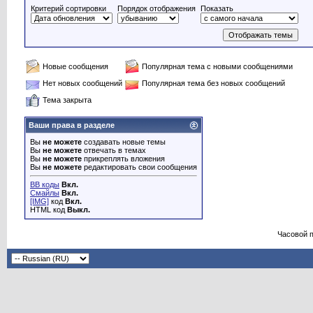
Критерий сортировки
Порядок отображения
Показать
Новые сообщения
Популярная тема с новыми сообщениями
Нет новых сообщений
Популярная тема без новых сообщений
Тема закрыта
Ваши права в разделе
Вы
не можете
создавать новые темы
Вы
не можете
отвечать в темах
Вы
не можете
прикреплять вложения
Вы
не можете
редактировать свои сообщения
BB коды
Вкл.
Смайлы
Вкл.
[IMG]
код
Вкл.
HTML код
Выкл.
Часовой 