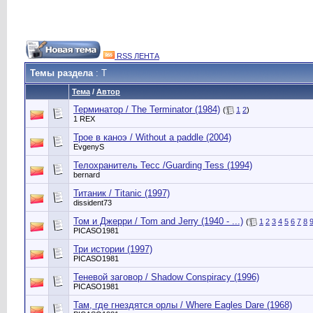
RSS ЛЕНТА
Темы раздела
: Т
Тема
/
Автор
Терминатор / The Terminator (1984)
(
1
2
)
1 REX
Трое в каноэ / Without a paddle (2004)
EvgenyS
Телохранитель Тесс /Guarding Tess (1994)
bernard
Титаник / Titanic (1997)
dissident73
Том и Джерри / Tom and Jerry (1940 - ...)
(
1
2
3
4
5
6
7
8
PICASO1981
Три истории (1997)
PICASO1981
Теневой заговор / Shadow Conspiracy (1996)
PICASO1981
Там, где гнездятся орлы / Where Eagles Dare (1968)