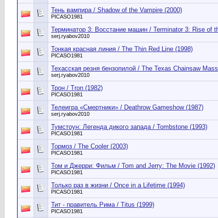
Тень вампира / Shadow of the Vampire (2000)
PICASO1981
Терминатор 3: Восстание машин / Terminator 3: Rise of t
serj.ryabov2010
Тонкая красная линия / The Thin Red Line (1998)
PICASO1981
Техасская резня бензопилой / The Texas Chainsaw Mass
serj.ryabov2010
Трон / Tron (1982)
PICASO1981
Телеигра «Смертники» / Deathrow Gameshow (1987)
serj.ryabov2010
Тумстоун: Легенда дикого запада / Tombstone (1993)
PICASO1981
Тормоз / The Cooler (2003)
PICASO1981
Том и Джерри: Фильм / Tom and Jerry: The Movie (1992)
PICASO1981
Только раз в жизни / Once in a Lifetime (1994)
PICASO1981
Тит - правитель Рима / Titus (1999)
PICASO1981