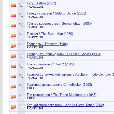
Тату / Tattoo (2002)
PICASO1981
Танец на лезвии / Stiletto Dance (2001)
PICASO1981
Тёмное королевство / Gormenghast (2000)
PICASO1981
Трюкач / The Stunt Man (1980)
PICASO1981
Трансеры / Trancers (1984)
PICASO1981
Тринадцать привидений / Thir13en Ghosts (2001)
PICASO1981
Третий лишний 2 / Ted 2 (2015)
PICASO1981
Техника супружеской измены / Adultere, mode d'emploi (
PICASO1981
Торговец криминалом / CrimeBroker (1993)
1 REX
Три мушкетёра / The Three Musketeers (1948)
1 REX
Тот, которого заказали / Who Is Cletis Tout? (2002)
PICASO1981