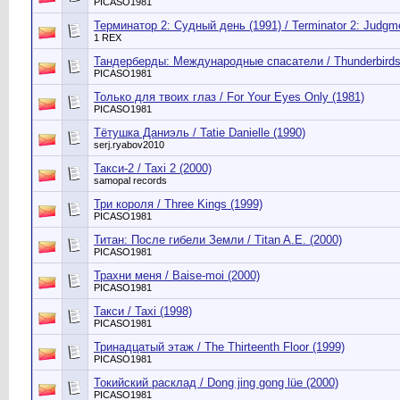
PICASO1981
Терминатор 2: Судный день (1991) / Terminator 2: Judgm
1 REX
Тандерберды: Международные спасатели / Thunderbirds 
PICASO1981
Только для твоих глаз / For Your Eyes Only (1981)
PICASO1981
Тётушка Даниэль / Tatie Danielle (1990)
serj.ryabov2010
Такси-2 / Taxi 2 (2000)
samopal records
Три короля / Three Kings (1999)
PICASO1981
Титан: После гибели Земли / Titan A.E. (2000)
PICASO1981
Трахни меня / Baise-moi (2000)
PICASO1981
Такси / Taxi (1998)
PICASO1981
Тринадцатый этаж / The Thirteenth Floor (1999)
PICASO1981
Токийский расклад / Dong jing gong lüe (2000)
PICASO1981