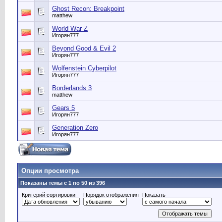
Ghost Recon: Breakpoint
matthew
World War Z
Игорян777
Beyond Good & Evil 2
Игорян777
Wolfenstein Cyberpilot
Игорян777
Borderlands 3
matthew
Gears 5
Игорян777
Generation Zero
Игорян777
Опции просмотра
Показаны темы с 1 по 50 из 396
Критерий сортировки
Порядок отображения
Показать