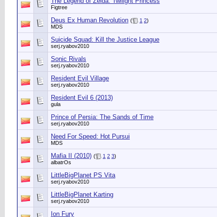
The Legend of Zelda: Twilight Princess
Figtree
Deus Ex Human Revolution
(
1
2
)
MDS
Suicide Squad: Kill the Justice League
serj.ryabov2010
Sonic Rivals
serj.ryabov2010
Resident Evil Village
serj.ryabov2010
Resident Evil 6 (2013)
gula
Prince of Persia: The Sands of Time
serj.ryabov2010
Need For Speed: Hot Pursui
MDS
Mafia II (2010)
(
1
2
3
)
albatrOs
LittleBigPlanet PS Vita
serj.ryabov2010
LittleBigPlanet Karting
serj.ryabov2010
Ion Fury