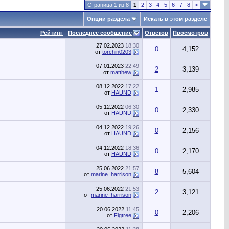
Страница 1 из 8
1
2
3
4
5
6
7
8
>
Опции раздела
Искать в этом разделе
Рейтинг
Последнее сообщение
Ответов
Просмотров
27.02.2023
18:30
0
4,152
от
torchin0203
07.01.2023
22:49
2
3,139
от
matthew
08.12.2022
17:22
1
2,985
от
HAUND
05.12.2022
06:30
0
2,330
от
HAUND
04.12.2022
19:26
0
2,156
от
HAUND
04.12.2022
18:36
0
2,170
от
HAUND
25.06.2022
21:57
8
5,604
от
marine_harrison
25.06.2022
21:53
2
3,121
от
marine_harrison
20.06.2022
11:45
0
2,206
от
Figtree