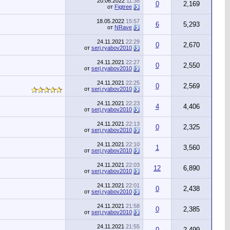
20.06.2022
11:38
0
2,169
от
Figtree
18.05.2022
15:57
6
5,293
от
NRave
24.11.2021
22:29
0
2,670
от
serj.ryabov2010
24.11.2021
22:27
0
2,550
от
serj.ryabov2010
24.11.2021
22:25
0
2,569
от
serj.ryabov2010
24.11.2021
22:23
4
4,406
от
serj.ryabov2010
24.11.2021
22:13
0
2,325
от
serj.ryabov2010
24.11.2021
22:10
1
3,560
от
serj.ryabov2010
24.11.2021
22:03
12
6,890
от
serj.ryabov2010
24.11.2021
22:01
0
2,438
от
serj.ryabov2010
24.11.2021
21:58
0
2,385
от
serj.ryabov2010
24.11.2021
21:55
0
2,499