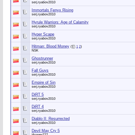
serj.ryabov2010
Immortals Fenyx Rising
serj.ryabov2010
Hyrule Warriors: Age of Calamity
serj.ryabov2010
Hyper Scape
serj.ryabov2010
Hitman: Blood Money
(
1
2
)
NSK
Ghostrunner
serj.ryabov2010
Fall Guys
serj.ryabov2010
Empire of Sin
serj.ryabov2010
DiRT 5
serj.ryabov2010
DiRT 4
serj.ryabov2010
Diablo II: Resurrected
serj.ryabov2010
Devil May Cry 5
Игорян777