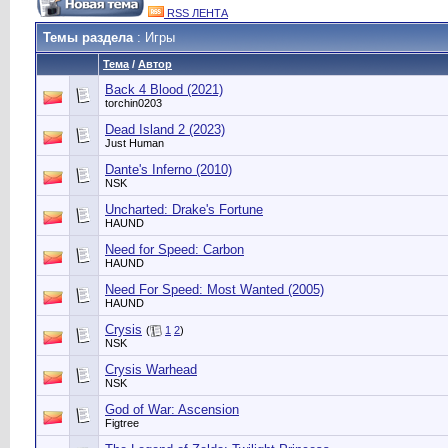
RSS ЛЕНТА
Темы раздела
: Игры
Тема
/
Автор
Back 4 Blood (2021)
torchin0203
Dead Island 2 (2023)
Just Human
Dante's Inferno (2010)
NSK
Uncharted: Drake's Fortune
HAUND
Need for Speed: Carbon
HAUND
Need For Speed: Most Wanted (2005)
HAUND
Crysis
(
1
2
)
NSK
Crysis Warhead
NSK
God of War: Ascension
Figtree