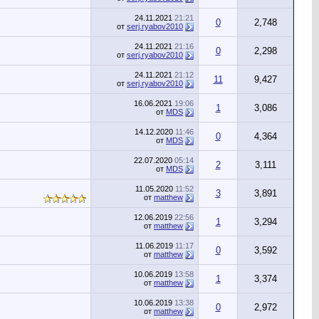
24.11.2021
21:21
0
2,748
от
serj.ryabov2010
24.11.2021
21:16
0
2,298
от
serj.ryabov2010
24.11.2021
21:12
11
9,427
от
serj.ryabov2010
16.06.2021
19:06
1
3,086
от
MDS
14.12.2020
11:46
0
4,364
от
MDS
22.07.2020
05:14
2
3,111
от
MDS
11.05.2020
11:52
3
3,891
от
matthew
12.06.2019
22:56
1
3,294
от
matthew
11.06.2019
11:17
0
3,592
от
matthew
10.06.2019
13:58
1
3,374
от
matthew
10.06.2019
13:38
0
2,972
от
matthew