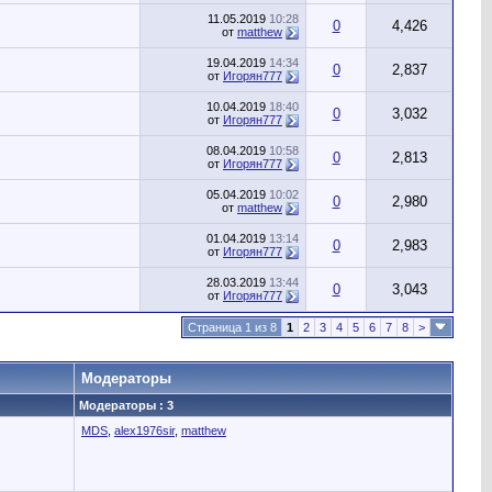
11.05.2019
10:28
0
4,426
от
matthew
19.04.2019
14:34
0
2,837
от
Игорян777
10.04.2019
18:40
0
3,032
от
Игорян777
08.04.2019
10:58
0
2,813
от
Игорян777
05.04.2019
10:02
0
2,980
от
matthew
01.04.2019
13:14
0
2,983
от
Игорян777
28.03.2019
13:44
0
3,043
от
Игорян777
Страница 1 из 8
1
2
3
4
5
6
7
8
>
Модераторы
Модераторы : 3
MDS
,
alex1976sir
,
matthew