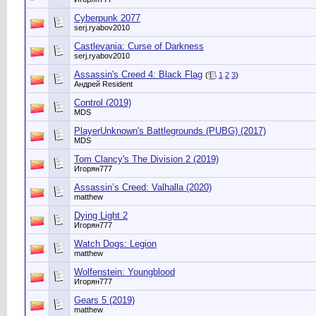
Cyberpunk 2077
serj.ryabov2010
Castlevania: Curse of Darkness
serj.ryabov2010
Assassin's Creed 4: Black Flag
(
1
2
3
)
Андрей Resident
Control (2019)
MDS
PlayerUnknown's Battlegrounds (PUBG) (2017)
MDS
Tom Clancy's The Division 2 (2019)
Игорян777
Assassin’s Creed: Valhalla (2020)
matthew
Dying Light 2
Игорян777
Watch Dogs: Legion
matthew
Wolfenstein: Youngblood
Игорян777
Gears 5 (2019)
matthew