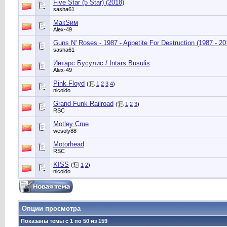
Five Star (5 Star) (2018)
sasha61
МакSим
Alex-49
Guns N' Roses - 1987 - Appetite For Destruction (1987 - 20
sasha61
Интарс Бусулис / Intars Busulis
Alex-49
Pink Floyd
(
1
2
3
4
)
nicoldo
Grand Funk Railroad
(
1
2
3
)
RSC
Motley Crue
wesoly88
Motorhead
RSC
KISS
(
1
2
)
nicoldo
Опции просмотра
Показаны темы с 1 по 50 из 159