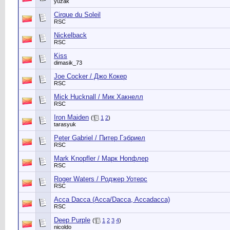
yuzak
Cirque du Soleil
RSC
Nickelback
RSC
Kiss
dimasik_73
Joe Cocker / Джо Кокер
RSC
Mick Hucknall / Мик Хакнелл
RSC
Iron Maiden
(
1
2
)
tarasyuk
Peter Gabriel / Питер Гэбриел
RSC
Mark Knopfler / Марк Нопфлер
RSC
Roger Waters / Роджер Уотерс
RSC
Acca Dacca (Acca/Dacca, Accadacca)
RSC
Deep Purple
(
1
2
3
4
)
nicoldo