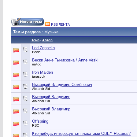
RSS ЛЕНТА
Темы раздела
: Музыка
Тема
/
Автор
Led Zeppelin
Bevin
Вески Анне Тынисовна / Anne Veski
ua4pd
Iron Maiden
tarasyuk
Высоцкий Владимир Семёнович
Altxandr Sid
Высоцкий Владимир
Altxandr Sid
Высоцкий Владимир
Altxandr Sid
Offspring
RSC
Кто-нибудь интересуется плакатами OBEY Records?