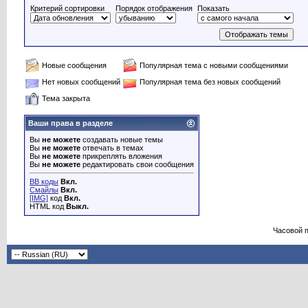
Критерий сортировки
Порядок отображения
Показать
Новые сообщения
Популярная тема с новыми сообщениями
Нет новых сообщений
Популярная тема без новых сообщений
Тема закрыта
Ваши права в разделе
Вы
не можете
создавать новые темы
Вы
не можете
отвечать в темах
Вы
не можете
прикреплять вложения
Вы
не можете
редактировать свои сообщения
BB коды
Вкл.
Смайлы
Вкл.
[IMG]
код
Вкл.
HTML код
Выкл.
Часовой 