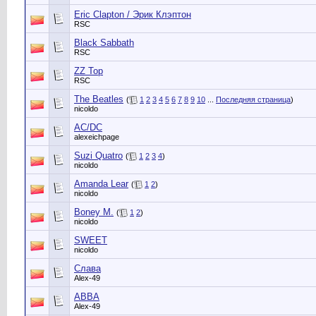
Eric Clapton / Эрик Клэптон
RSC
Black Sabbath
RSC
ZZ Top
RSC
The Beatles
(
1
2
3
4
5
6
7
8
9
10
...
Последняя страница
)
nicoldo
AC/DC
alexeichpage
Suzi Quatro
(
1
2
3
4
)
nicoldo
Amanda Lear
(
1
2
)
nicoldo
Boney M.
(
1
2
)
nicoldo
SWEET
nicoldo
Слава
Alex-49
АВВА
Alex-49