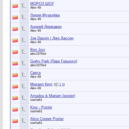
МОРОЗ ШОУ
Alex-49
Лидия Музалёва
Alex-49
Андрей Державин
Alex-49
Joe Dassin / Джо Дассен
Alex-49
Bon Jovi
alex1976sir
Gorky Park (Парк Горького)
alex1976sir
Света
Alex-49
Михаил Круг
(
1
2
)
Alex-49
Amadou & Mariam (poster)
sasha61
Kiss - Poster
sasha61
Alice Cooper Poster
sasha61