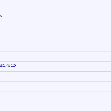
ов
игр"
(
1
2
)