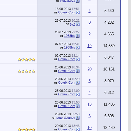
от
Polyakova
16.08.2013
17:51
4
5,440
от
Сovrik.Com
26.07.2013
20:21
0
4,232
от
вуя
23.07.2013
22:27
2
4,665
от
1958bis
07.07.2013
16:31
19
14,589
от
1958bis
02.07.2013
13:14
4
6,047
от
Сovrik.Com
25.06.2013
18:34
20
18,151
от
Сovrik.Com
25.06.2013
15:29
5
8,079
от
Сovrik.Com
25.06.2013
14:00
4
6,312
от
Сovrik.Com
25.06.2013
13:58
13
11,406
от
Сovrik.Com
25.06.2013
05:59
6
6,808
от
peterabotnov
20.06.2013
13:46
10
13,430
от
Сovrik.Com