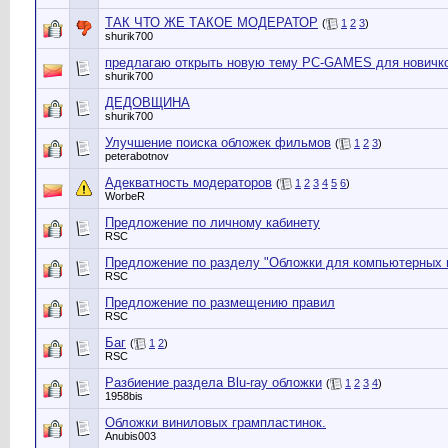
ТАК ЧТО ЖЕ ТАКОЕ МОДЕРАТОР
(
1
2
3
)
shurik700
предлагаю открыть новую тему PC-GAMES для новичк
shurik700
ДЕДОВЩИНА
shurik700
Улучшение поиска обложек фильмов
(
1
2
3
)
peterabotnov
Адекватность модераторов
(
1
2
3
4
5
6
)
WorbeR
Предложение по личному кабинету
RSC
Предложение по разделу "Обложки для компьютерных 
RSC
Предложение по размещению правил
RSC
Баг
(
1
2
)
RSC
Разбиение раздела Blu-ray обложки
(
1
2
3
4
)
1958bis
Обложки виниловых грампластинок.
Anubis003