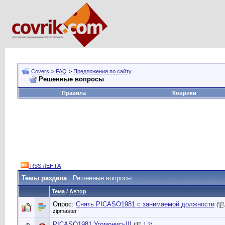
Covers
>
FAQ
>
Предложения по сайту
Решенные вопросы
Правила
Коврики
RSS ЛЕНТА
Темы раздела
: Решенные вопросы
Тема
/
Автор
Опрос:
Снять PICASO1981 с занимаемой должности
(
zipmaster
PICASO1981 Угомонись!!!
(
1
2
)