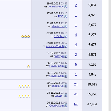
19.01.2013
03:36
2
9,054
от
peterabotnov
17.01.2013
13:13
1
4,920
от
RSC
11.01.2013
12:33
1
5,677
от
shade.rus
07.01.2013
10:10
4
6,278
от
1958bis
03.01.2013
20:57
4
6,676
от
алексей23456
27.12.2012
16:30
2
5,571
от
рататуй
26.12.2012
13:47
5
7,155
от
Сovrik.Com
26.12.2012
13:02
1
4,949
от
Сovrik.Com
20.12.2012
09:00
24
19,619
от
shade.rus
28.11.2012
03:10
44
35,270
от
влад77
26.11.2012
12:01
67
47,434
от
Сovrik.Com