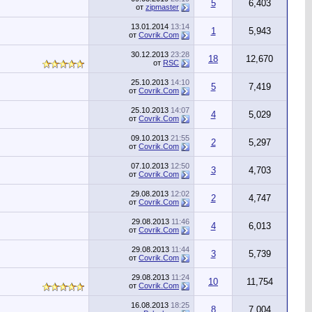
5
6,403
от
zipmaster
13.01.2014
13:14
1
5,943
от
Сovrik.Com
30.12.2013
23:28
18
12,670
от
RSC
25.10.2013
14:10
5
7,419
от
Сovrik.Com
25.10.2013
14:07
4
5,029
от
Сovrik.Com
09.10.2013
21:55
2
5,297
от
Сovrik.Com
07.10.2013
12:50
3
4,703
от
Сovrik.Com
29.08.2013
12:02
2
4,747
от
Сovrik.Com
29.08.2013
11:46
4
6,013
от
Сovrik.Com
29.08.2013
11:44
3
5,739
от
Сovrik.Com
29.08.2013
11:24
10
11,754
от
Сovrik.Com
16.08.2013
18:25
8
7,004