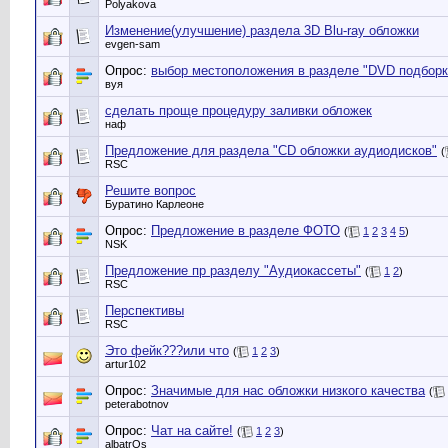
Polyakova
Изменение(улучшение) раздела 3D Blu-ray обложки
evgen-sam
Опрос:
выбор местоположения в разделе "DVD подборк
вуя
сделать проще процедуру заливки обложек
наф
Предложение для раздела "CD обложки аудиодисков"
(
RSC
Решите вопрос
Буратино Карлеоне
Опрос:
Предложение в разделе ФОТО
(
1
2
3
4
5
)
NSK
Предложение пр разделу "Аудиокассеты"
(
1
2
)
RSC
Перспективы
RSC
Это фейк???или что
(
1
2
3
)
artur102
Опрос:
Значимые для нас обложки низкого качества
(
peterabotnov
Опрос:
Чат на сайте!
(
1
2
3
)
albatrOs