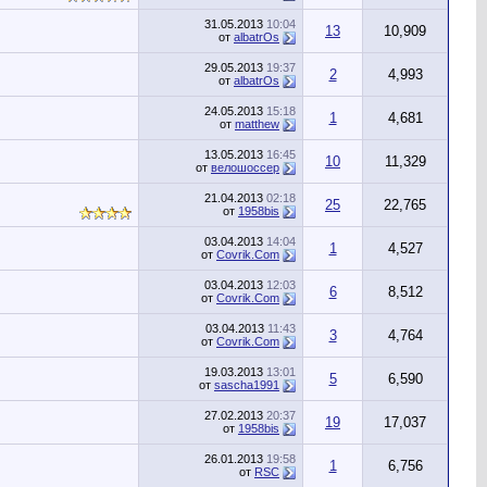
31.05.2013
10:04
13
10,909
от
albatrOs
29.05.2013
19:37
2
4,993
от
albatrOs
24.05.2013
15:18
1
4,681
от
matthew
13.05.2013
16:45
10
11,329
от
велошоссер
21.04.2013
02:18
25
22,765
от
1958bis
03.04.2013
14:04
1
4,527
от
Сovrik.Com
03.04.2013
12:03
6
8,512
от
Сovrik.Com
03.04.2013
11:43
3
4,764
от
Сovrik.Com
19.03.2013
13:01
5
6,590
от
sascha1991
27.02.2013
20:37
19
17,037
от
1958bis
26.01.2013
19:58
1
6,756
от
RSC