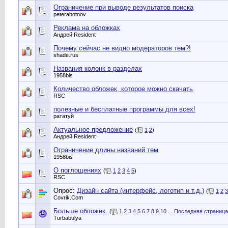
Ограничение при выводе результатов поиска
peterabotnov
Реклама на обложках
Андрей Resident
Почему сейчас не видно модераторов тем?!
shade.rus
Названия колонк в разделах
1958bis
Количество обложек, которое можно скачать
RSC
полезные и бесплатные программы для всех!
рататуй
Актуальное предложение
(
1
2
)
Андрей Resident
Ограничение длины названий тем
1958bis
О поглощениях
(
1
2
3
4
5
)
RSC
Опрос:
Дизайн сайта (интерфейс, логотип и т.д.)
(
1
2
3
Сovrik.Com
Больше обложек.
(
1
2
3
4
5
6
7
8
9
10
...
Последняя страница
Turbabulya