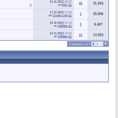
21.11.2012
00:32
45
31,916
от
RSC
17.11.2012
21:25
2
30,506
от
Сovrik.Com
12.11.2012
21:19
5
9,487
от
1958bis
12.11.2012
20:53
15
13,553
от
1958bis
Страница 1 из 2
1
2
>