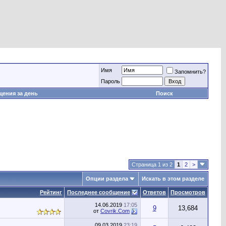
Имя
Запомнить?
Пароль
ения за день
Поиск
Страница 1 из 2
1
2
>
Опции раздела
Искать в этом разделе
Рейтинг
Последнее сообщение
Ответов
Просмотров
14.06.2019
17:05
9
13,684
от
Сovrik.Com
09.03.2019
23:19