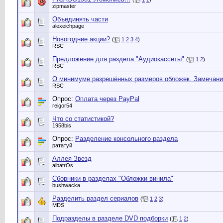
zipmaster
Объединять части
alexeichpage
Новогодние акции?
(
1
2
3
4
)
RSC
Предложение для раздела "Аудиокассеты"
(
1
2
)
RSC
О минимуме разрешённых размеров обложек. Замечани
RSC
Опрос:
Оплата через PayPal
reigor54
Что со статистикой?
1958bis
Опрос:
Разделение консольного раздела
рататуй
Аллея Звезд
albatrOs
Сборники в разделах "Обложки винила"
bushwacka
Разделить раздел сериалов
(
1
2
3
)
MDS
Подразделы в разделе DVD подборки
(
1
2
)