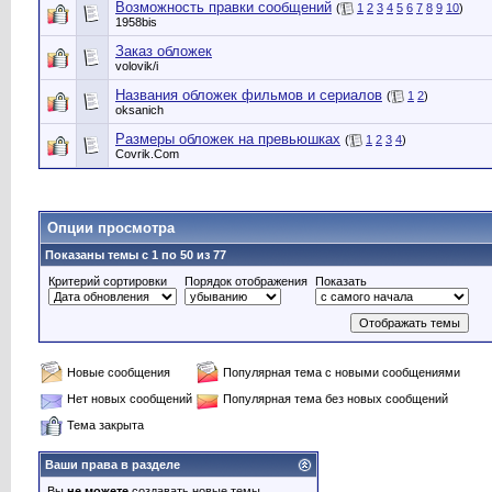
Возможность правки сообщений
(
1
2
3
4
5
6
7
8
9
10
)
1958bis
Заказ обложек
volovik/i
Названия обложек фильмов и сериалов
(
1
2
)
oksanich
Размеры обложек на превьюшках
(
1
2
3
4
)
Сovrik.Com
Опции просмотра
Показаны темы с 1 по 50 из 77
Критерий сортировки
Порядок отображения
Показать
Новые сообщения
Популярная тема с новыми сообщениями
Нет новых сообщений
Популярная тема без новых сообщений
Тема закрыта
Ваши права в разделе
Вы
не можете
создавать новые темы