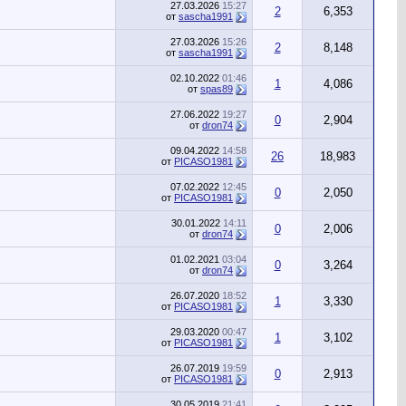
27.03.2026
15:27
2
6,353
от
sascha1991
27.03.2026
15:26
2
8,148
от
sascha1991
02.10.2022
01:46
1
4,086
от
spas89
27.06.2022
19:27
0
2,904
от
dron74
09.04.2022
14:58
26
18,983
от
PICASO1981
07.02.2022
12:45
0
2,050
от
PICASO1981
30.01.2022
14:11
0
2,006
от
dron74
01.02.2021
03:04
0
3,264
от
dron74
26.07.2020
18:52
1
3,330
от
PICASO1981
29.03.2020
00:47
1
3,102
от
PICASO1981
26.07.2019
19:59
0
2,913
от
PICASO1981
30.05.2019
21:41