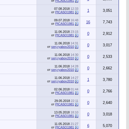
от
PICASO1981
07.08.2018
12:33
1
3,051
от
PICASO1981
09.07.2018
16:48
16
7,743
от
PICASO1981
11.06.2018
23:15
0
2,912
от
PICASO1981
11.06.2018
14:31
0
3,017
от
serj.ryabov2010
11.06.2018
14:30
0
2,533
от
serj.ryabov2010
11.06.2018
14:28
0
2,662
от
serj.ryabov2010
11.06.2018
14:27
1
3,780
от
serj.ryabov2010
02.06.2018
01:44
0
2,766
от
PICASO1981
29.05.2018
22:11
0
2,640
от
PICASO1981
13.05.2018
18:10
0
3,018
от
PICASO1981
11.05.2018
21:27
6
5,070
от
PICASO1981