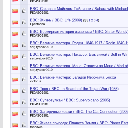
PICASO1981
BBC: Сахара с Майклом Пэйлином / Sahara with Michael 
PICASO1981
BBC: Жизнь / BBC: Life (2009)
(
1
2
3
4
)
Epshtooba
BBC: Всемирная история живописи / BBC: Sister Wendy's 
PICASO1981
BBC: Великие мастера. Роден. 1840-1917 / Rodin 1840-1
serj.ryabov2010
BBC: Великие мастера. Пикассо. Бык зимой / Bull in Wint
serj.ryabov2010
BBC: Великие мастера. Моне. Страсти по Моне / Mad ab
serj.ryabov2010
BBC: Великие мастера: Загадки Иеронима Босха
victorus
BBC: Троя / BBC: In Search of the Trojan War (1985)
PICASO1981
BBC: Супервулкан / BBC: Supervolcano (2005)
PICASO1981
BBC: Загадочные кошки / BBC: The Cat Connection (2002
PICASO1981
BBC: Живая природа: Планета Земля / BBC: Planet Eart
iwanowi4