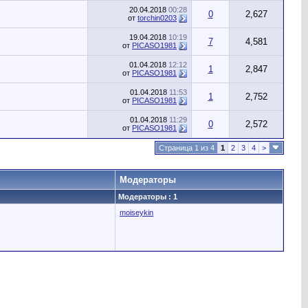
20.04.2018
00:28
0
2,627
от
torchin0203
19.04.2018
10:19
7
4,581
от
PICASO1981
01.04.2018
12:12
1
2,847
от
PICASO1981
01.04.2018
11:53
1
2,752
от
PICASO1981
01.04.2018
11:29
0
2,572
от
PICASO1981
Страница 1 из 4
1
2
3
4
>
Модераторы
Модераторы : 1
moiseykin