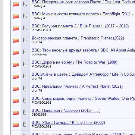
BBC: Потерянные боги острова Пасхи / The Lost Gods of 
шульц54
BBC: Мир с высоты птичьего полёта / Earthflight (2011 - 
шульц54
BBC: Голубая планета 2 / Blue Planet II (2017 – 2018)
PICASO1981
Доисторическая планета / Prehistoric Planet (2022)
dron74
BBC: Твои весёлые друзья зверята / BBC: All About Anim
burkowww
BBC: Дорога на войну / The Road to War (1989)
PICASO1981
BBC:Жизнь в цвете с Дэвидом Аттенборо / Life in Colour
dron74
BBC: Идеальная планета / A Perfect Planet (2021)
dron74
BBC: Семь миров, одна планета / Seven Worlds, One Pla
PICASO1981
BBC: Наполеон / Napoleon (2015 - ... )
01041956
BBC: Убить Гитлера / Killing Hitler (2003)
PICASO1981
BBC: Загадки истории. Кто убил Распутина? / BBC: Time