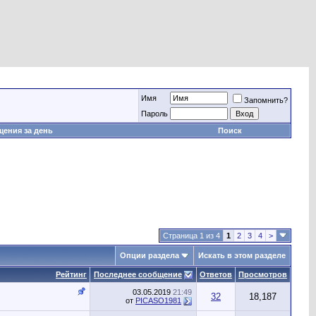
Имя
Запомнить?
Пароль
ения за день
Поиск
Страница 1 из 4
1
2
3
4
>
Опции раздела
Искать в этом разделе
Рейтинг
Последнее сообщение
Ответов
Просмотров
03.05.2019
21:49
32
18,187
от
PICASO1981