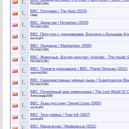
PICASO1981
BBC: Охотники / The Hunt (2015)
Ulala
BBC: Династии / Dynasties (2018)
PICASO1981
BBC: Прогулки с динозаврами. Баллада о Большом Але / 
шульц54
BBC: Людоеды / Manhunters (2005)
PICASO1981
BBC: Животные. Взгляд изнутри / Animals - The Inside S
PICASO1981
BBC: Планета динозавров / BBC: Planet Dinosaur (2011)
sascha1991
BBC: Сверхмассивные чёрные дыры / Supermassive Blac
PICASO1981
BBC: Потерянный мир коммунизма / The Lost World Of 
Александр2000
BBC: Львы пустыни / Desert Lions (2005)
шульц54
BBC: Тигр-убийца / Tiger kill (2007)
шульц54
BBC: Мадагаскар / Madagascar (2011)