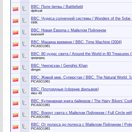
BBC: Поле битвы / Battlefield
djeiksali
BBC: Чудеса солнечной системы / Wonders of the Solar 
НИК
BBC: Новая Европа с Майклом Пэйлином
iwanowi4
BBC: Машина времени / BBC: Time Machine (2004)
PICASO1981
BBC: 80 чудес света / Around the World in 80 Treasures (
qwqeqwq
BBC: Чингисхан / Genghis Khan
dimget
BBC: Живой мир. Суперстая / BBC: The Natural World. Sup
PICASO1981
BBC: Плотоядные (сборник фильмов)
Alex-49
BBC: Кулинарная книга байкеров / The Hairy Bikers' Cook
PICASO1981
BBC: Вокруг света с Майклом Пэйлином / Full Circle with
PICASO1981
BBC: От полюса до полюса с Майклом Пэйлином / Pole t
PICASO1981