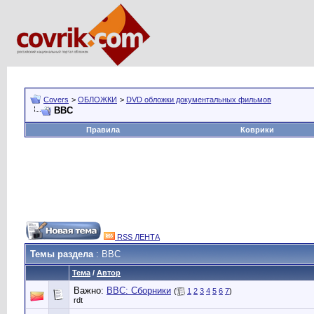
Covers
>
ОБЛОЖКИ
>
DVD обложки документальных фильмов
BBC
Правила
Коврики
RSS ЛЕНТА
Темы раздела
: BBC
Тема
/
Автор
Важно:
BBC: Сборники
(
1
2
3
4
5
6
7
)
rdt