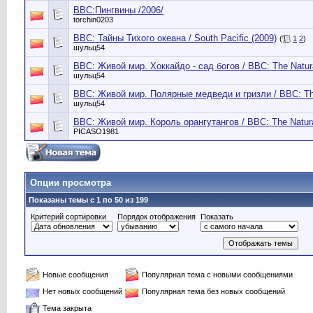
BBC:Пингвины /2006/
torchin0203
BBC: Тайны Тихого океана / South Pacific (2009)
(
1
2
)
шульц54
BBC: Живой мир. Хоккайдо - сад богов / BBC: The Natural
шульц54
BBC: Живой мир. Полярные медведи и гризли / BBC: The N
шульц54
BBC: Живой мир. Король орангутангов / BBC: The Natural
PICASO1981
Опции просмотра
Показаны темы с 1 по 50 из 199
Критерий сортировки
Порядок отображения
Показать
Новые сообщения
Популярная тема с новыми сообщениями
Нет новых сообщений
Популярная тема без новых сообщений
Тема закрыта