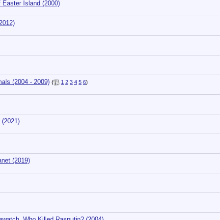
Easter Island (2000)
2012)
als (2004 - 2009)
(
1
2
3
4
5
6
)
 (2021)
net (2019)
watch. Who Killed Rasputin? (2004)