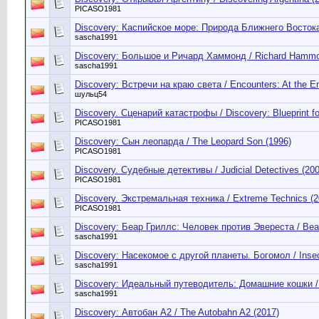
PICASO1981
Discovery: Каспийское море: Природа Ближнего Востока 
sascha1991
Discovery: Большое и Ричард Хаммонд / Richard Hammon
sascha1991
Discovery: Встречи на краю света / Encounters: At the En
шульц54
Discovery. Сценарий катастрофы / Discovery: Blueprint for 
PICASO1981
Discovery: Сын леопарда / The Leopard Son (1996)
PICASO1981
Discovery. Судебные детективы / Judicial Detectives (200
PICASO1981
Discovery. Экстремальная техника / Extreme Technics (2
PICASO1981
Discovery: Беар Гриллс: Человек против Эвереста / Bear
sascha1991
Discovery: Насекомое с другой планеты. Богомол / Insect
sascha1991
Discovery: Идеальный путеводитель: Домашние кошки / U
sascha1991
Discovery: Автобан А2 / The Autobahn A2 (2017)