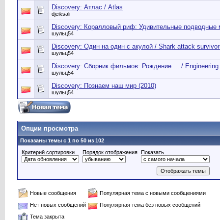
Discovery: Атлас / Atlas
djeiksali
Discovery: Коралловый риф: Удивительные подводные 
шульц54
Discovery: Один на один с акулой / Shark attack survivor
шульц54
Discovery: Сборник фильмов: Рождение ... / Engineering .
шульц54
Discovery: Познаем наш мир (2010)
шульц54
Опции просмотра
Показаны темы с 1 по 50 из 102
Критерий сортировки
Порядок отображения
Показать
Новые сообщения
Популярная тема с новыми сообщениями
Нет новых сообщений
Популярная тема без новых сообщений
Тема закрыта