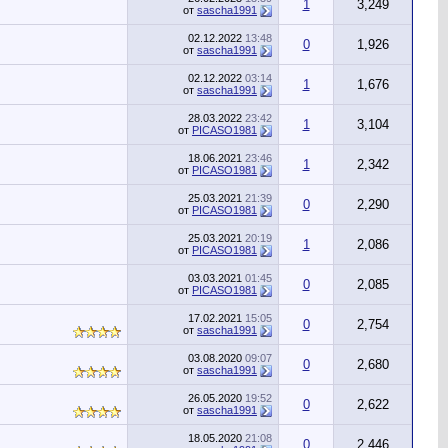
1
3,249
от
sascha1991
02.12.2022
13:48
0
1,926
от
sascha1991
02.12.2022
03:14
1
1,676
от
sascha1991
28.03.2022
23:42
1
3,104
от
PICASO1981
18.06.2021
23:46
1
2,342
от
PICASO1981
25.03.2021
21:39
0
2,290
от
PICASO1981
25.03.2021
20:19
1
2,086
от
PICASO1981
03.03.2021
01:45
0
2,085
от
PICASO1981
17.02.2021
15:05
0
2,754
от
sascha1991
03.08.2020
09:07
0
2,680
от
sascha1991
26.05.2020
19:52
0
2,622
от
sascha1991
18.05.2020
21:08
0
2,446