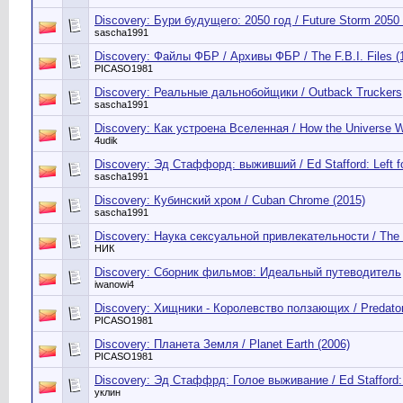
Discovery: Бури будущего: 2050 год / Future Storm 2050 
sascha1991
Discovery: Файлы ФБР / Архивы ФБР / The F.B.I. Files (1
PICASO1981
Discovery: Реальные дальнобойщики / Outback Truckers
sascha1991
Discovery: Как устроена Вселенная / How the Universe W
4udik
Discovery: Эд Стаффорд: выживший / Ed Stafford: Left f
sascha1991
Discovery: Кубинский хром / Cuban Chrome (2015)
sascha1991
Discovery: Наука сексуальной привлекательности / The 
НИК
Discovery: Сборник фильмов: Идеальный путеводитель
iwanowi4
Discovery: Хищники - Королевство ползающих / Predator
PICASO1981
Discovery: Планета Земля / Planet Earth (2006)
PICASO1981
Discovery: Эд Стаффрд: Голое выживание / Ed Stafford:
уклин