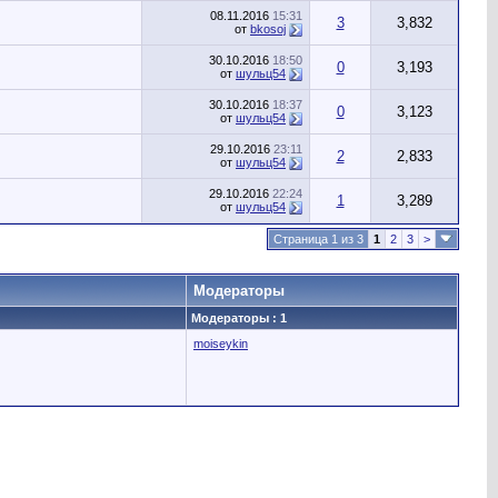
08.11.2016
15:31
3
3,832
от
bkosoj
30.10.2016
18:50
0
3,193
от
шульц54
30.10.2016
18:37
0
3,123
от
шульц54
29.10.2016
23:11
2
2,833
от
шульц54
29.10.2016
22:24
1
3,289
от
шульц54
Страница 1 из 3
1
2
3
>
Модераторы
Модераторы : 1
moiseykin