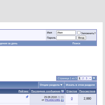
Имя
Запомнить?
Пароль
ения за день
Поиск
Страница 1 из 3
1
2
3
>
Опции раздела
Искать в этом разделе
Рейтинг
Последнее сообщение
Ответов
Просмотров
29.08.2018
21:55
0
2,880
от
PICASO1981