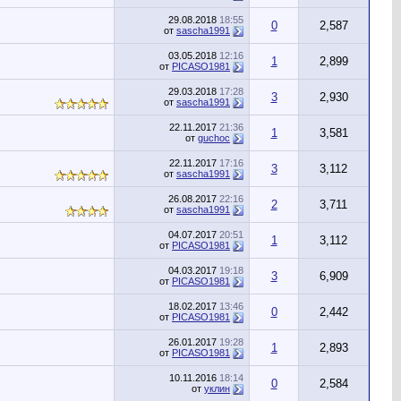
29.08.2018
18:55
0
2,587
от
sascha1991
03.05.2018
12:16
1
2,899
от
PICASO1981
29.03.2018
17:28
3
2,930
от
sascha1991
22.11.2017
21:36
1
3,581
от
guchoc
22.11.2017
17:16
3
3,112
от
sascha1991
26.08.2017
22:16
2
3,711
от
sascha1991
04.07.2017
20:51
1
3,112
от
PICASO1981
04.03.2017
19:18
3
6,909
от
PICASO1981
18.02.2017
13:46
0
2,442
от
PICASO1981
26.01.2017
19:28
1
2,893
от
PICASO1981
10.11.2016
18:14
0
2,584
от
уклин