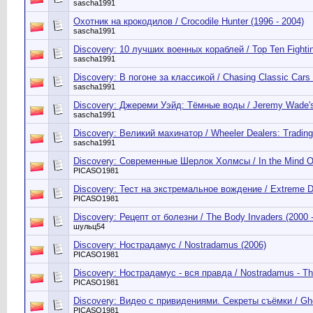
sascha1991
Охотник на крокодилов / Crocodile Hunter (1996 - 2004)
sascha1991
Discovery: 10 лучших военных кораблей / Top Ten Fightin
sascha1991
Discovery: В погоне за классикой / Chasing Classic Cars 
sascha1991
Discovery: Джереми Уэйд: Тёмные воды / Jeremy Wade's D
sascha1991
Discovery: Великий махинатор / Wheeler Dealers: Trading
sascha1991
Discovery: Современные Шерлок Холмсы / In the Mind Of C
PICASO1981
Discovery: Тест на экстремальное вождение / Extreme Dr
PICASO1981
Discovery: Рецепт от болезни / The Body Invaders (2000 - 
шульц54
Discovery: Нострадамус / Nostradamus (2006)
PICASO1981
Discovery: Нострадамус - вся правда / Nostradamus - The
PICASO1981
Discovery: Видео с привидениями. Секреты съёмки / Gho
PICASO1981