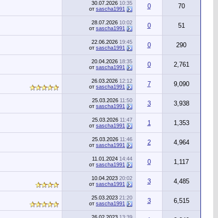
30.07.2026
10:35
0
70
от
sascha1991
28.07.2026
10:02
0
51
от
sascha1991
22.06.2026
19:45
0
290
от
sascha1991
20.04.2026
18:35
0
2,761
от
sascha1991
26.03.2026
12:12
7
9,090
от
sascha1991
25.03.2026
11:50
3
3,938
от
sascha1991
25.03.2026
11:47
1
1,353
от
sascha1991
25.03.2026
11:46
2
4,964
от
sascha1991
11.01.2024
14:44
0
1,117
от
sascha1991
10.04.2023
20:02
3
4,485
от
sascha1991
25.03.2023
21:20
3
6,515
от
sascha1991
26.02.2023
13:39