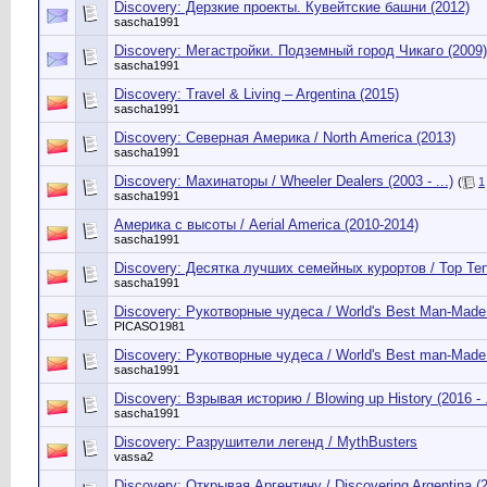
Discovery: Дерзкие проекты. Кувейтские башни (2012)
sascha1991
Discovery: Мегастройки. Подземный город Чикаго (2009)
sascha1991
Discovery: Travel & Living – Argentina (2015)
sascha1991
Discovery: Северная Америка / North America (2013)
sascha1991
Discovery: Махинаторы / Wheeler Dealers (2003 - ...)
(
1
sascha1991
Америка с высоты / Aerial America (2010-2014)
sascha1991
Discovery: Десятка лучших семейных курортов / Top Ten
sascha1991
Discovery: Рукотворные чудеса / World's Best Man-Made
PICASO1981
Discovery: Рукотворные чудеса / World's Best man-Made
sascha1991
Discovery: Взрывая историю / Blowing up History (2016 - .
sascha1991
Discovery: Разрушители легенд / MythBusters
vassa2
Discovery: Открывая Аргентину / Discovering Argentina (