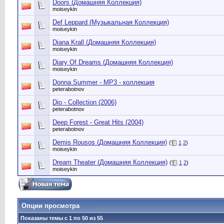
Doors (Домашняя Коллекция)
moiseykin
Def Leppard (Музыкальная Коллекция)
moiseykin
Diana Krall (Домашняя Коллекция)
moiseykin
Diary Of Dreams (Домашняя Коллекция)
moiseykin
Donna Summer - MP3 - коллекция
peterabotnov
Dio - Collection (2006)
peterabotnov
Deep Forest - Great Hits (2004)
peterabotnov
Demis Rousos (Домашняя Коллекция)
(
1
2
)
moiseykin
Dream Theater (Домашняя Коллекция)
(
1
2
)
moiseykin
Опции просмотра
Показаны темы с 1 по 50 из 55