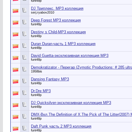
funt48p
DJ Триплекс. MP3 коллекция
serj.ryabov2010
Deep Forest MP3 коллекция
funt48p
Destiny s Child-MP3 коллекция
funt48p
Duran Duran-часть 1 MP3 коллекция
funt48p
David Guetta-эксклюзивная коллекция МР3
funt48p
Demokratizator - Перегар (Zymotic Productions: # 285 ultr
1958bis
Dansing Fantasy MP3
funt48p
Dr.Dre MP3
funt48p
DJ Quicksilver-эксклюзивная коллекция МР3
funt48p
DMX-Вкл.The Definition of X.The Pick of The Litter(2007)
funt48p
Daft Punk часть 2 МР3 коллекция
funt48p