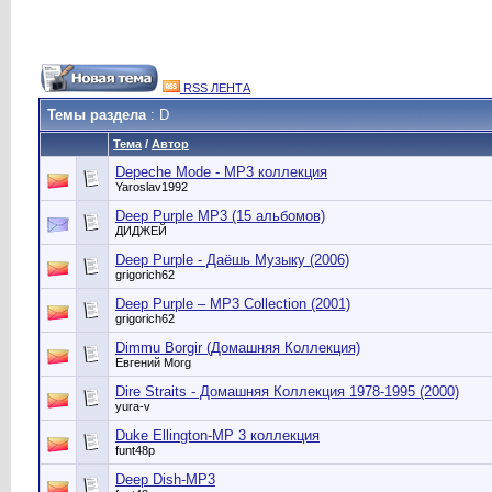
RSS ЛЕНТА
Темы раздела
: D
Тема
/
Автор
Depeche Mode - MP3 коллекция
Yaroslav1992
Deep Purple MP3 (15 альбомов)
ДИДЖЕЙ
Deep Purple - Даёшь Музыку (2006)
grigorich62
Deep Purple – MP3 Collection (2001)
grigorich62
Dimmu Borgir (Домашняя Коллекция)
Евгений Morg
Dire Straits - Домашняя Коллекция 1978-1995 (2000)
yura-v
Duke Ellington-MP 3 коллекция
funt48p
Deep Dish-MP3