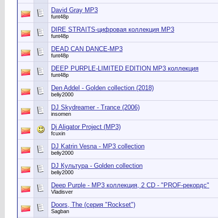
David Gray MP3
funt48p
DIRE STRAITS-цифровая коллекция МР3
funt48p
DEAD CAN DANCE-MP3
funt48p
DEEP PURPLE-LIMITED EDITION MP3 коллекция
funt48p
Den Addel - Golden collection (2018)
beliy2000
DJ Skydreamer - Trance (2006)
insomen
Dj Aligator Project (MP3)
fcuxin
DJ Katrin Vesna - MP3 collection
beliy2000
DJ Культура - Golden collection
beliy2000
Deep Purple - MP3 коллекция, 2 CD - "PROF-рекордс"
Vladisver
Doors, The (серия "Rockset")
Sagban