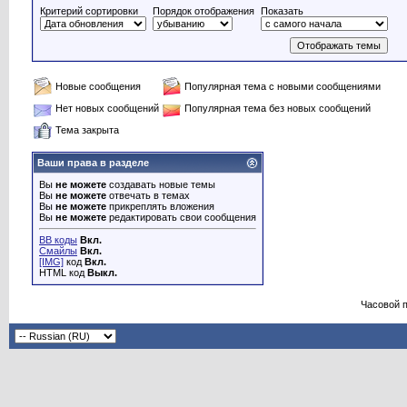
Критерий сортировки
Порядок отображения
Показать
Новые сообщения
Популярная тема с новыми сообщениями
Нет новых сообщений
Популярная тема без новых сообщений
Тема закрыта
Ваши права в разделе
Вы
не можете
создавать новые темы
Вы
не можете
отвечать в темах
Вы
не можете
прикреплять вложения
Вы
не можете
редактировать свои сообщения
BB коды
Вкл.
Смайлы
Вкл.
[IMG]
код
Вкл.
HTML код
Выкл.
Часовой 