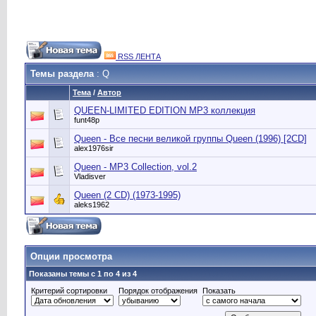
RSS ЛЕНТА
Темы раздела
: Q
Тема
/
Автор
QUEEN-LIMITED EDITION MP3 коллекция
funt48p
Queen - Все песни великой группы Queen (1996) [2CD]
alex1976sir
Queen - MP3 Collection, vol.2
Vladisver
Queen (2 CD) (1973-1995)
aleks1962
Опции просмотра
Показаны темы с 1 по 4 из 4
Критерий сортировки
Порядок отображения
Показать