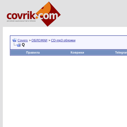
Covers
>
ОБЛОЖКИ
>
CD-mp3 обложки
Q
Правила
Коврики
Telegra