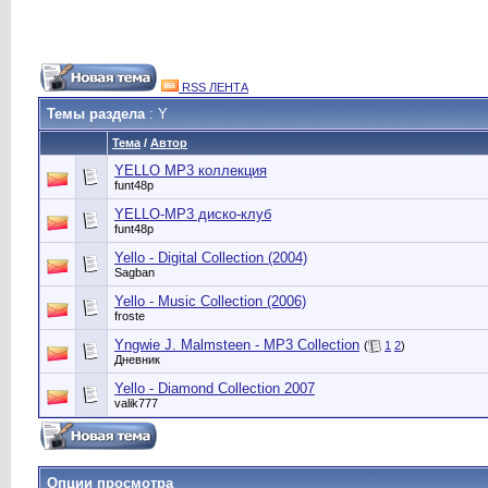
RSS ЛЕНТА
Темы раздела
: Y
Тема
/
Автор
YELLO MP3 коллекция
funt48p
YELLO-MP3 диско-клуб
funt48p
Yello - Digital Collection (2004)
Sagban
Yello - Music Collection (2006)
froste
Yngwie J. Malmsteen - MP3 Collection
(
1
2
)
Дневник
Yello - Diamond Collection 2007
valik777
Опции просмотра