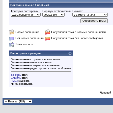
Показаны темы с 1 по 6 из 6
Критерий сортировки
Порядок отображения
Показать
Новые сообщения
Популярная тема с новыми сообщениями
Нет новых сообщений
Популярная тема без новых сообщений
Тема закрыта
Ваши права в разделе
Вы
не можете
создавать новые темы
Вы
не можете
отвечать в темах
Вы
не можете
прикреплять вложения
Вы
не можете
редактировать свои сообщения
BB коды
Вкл.
Смайлы
Вкл.
[IMG]
код
Вкл.
HTML код
Выкл.
Часовой 