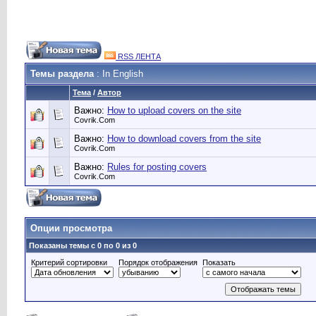
RSS ЛЕНТА
Темы раздела
: In English
Тема
/
Автор
Важно:
How to upload covers on the site
Сovrik.Com
Важно:
How to download covers from the site
Сovrik.Com
Важно:
Rules for posting covers
Сovrik.Com
Опции просмотра
Показаны темы с 0 по 0 из 0
Критерий сортировки
Порядок отображения
Показать