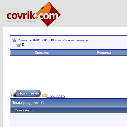
Covers
>
ОБЛОЖКИ
>
Blu-ray обложки фильмов
C
Правила
Коврики
RSS ЛЕНТА
Темы раздела
: C
Тема
/
Автор