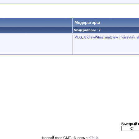
Модераторы
Модераторы : 7
MDS
,
AndrewWhite
,
matthew
,
moiseykin
,
a
Быстрый 
Часовой пояс GMT +3, время:
07:10
.