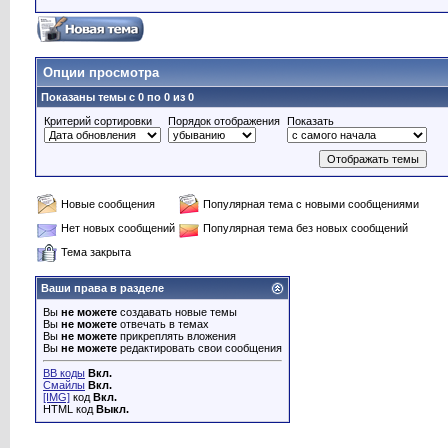
Опции просмотра
Показаны темы с 0 по 0 из 0
Критерий сортировки
Порядок отображения
Показать
Новые сообщения
Популярная тема с новыми сообщениями
Нет новых сообщений
Популярная тема без новых сообщений
Тема закрыта
Ваши права в разделе
Вы
не можете
создавать новые темы
Вы
не можете
отвечать в темах
Вы
не можете
прикреплять вложения
Вы
не можете
редактировать свои сообщения
BB коды
Вкл.
Смайлы
Вкл.
[IMG]
код
Вкл.
HTML код
Выкл.