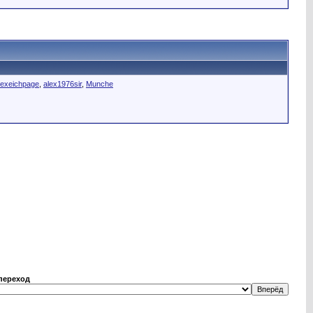
lexeichpage
,
alex1976sir
,
Munche
переход