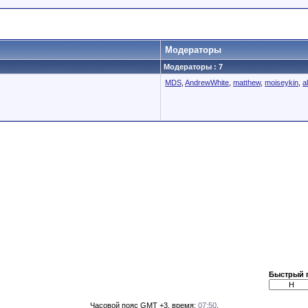
Модераторы
Модераторы : 7
MDS
,
AndrewWhite
,
matthew
,
moiseykin
,
a
Быстрый 
Часовой пояс GMT +3, время:
07:50
.