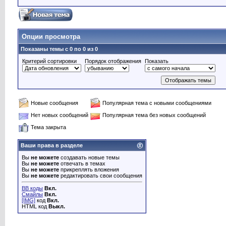
Опции просмотра
Показаны темы с 0 по 0 из 0
Критерий сортировки
Порядок отображения
Показать
Новые сообщения
Популярная тема с новыми сообщениями
Нет новых сообщений
Популярная тема без новых сообщений
Тема закрыта
Ваши права в разделе
Вы
не можете
создавать новые темы
Вы
не можете
отвечать в темах
Вы
не можете
прикреплять вложения
Вы
не можете
редактировать свои сообщения
BB коды
Вкл.
Смайлы
Вкл.
[IMG]
код
Вкл.
HTML код
Выкл.