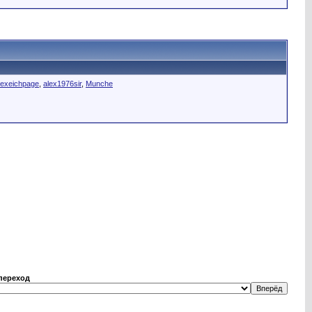
lexeichpage
,
alex1976sir
,
Munche
переход