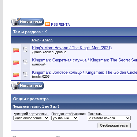
RSS ЛЕНТА
Темы раздела
: K
Тема
/
Автор
King’s Man: Начало / The King's Man (2021)
Диана Александровна
Kingsman: Секретная служба / Kingsman: The Secret Ser
iwanowi4
Kingsman: Золотое кольцо / Kingsman: The Golden Circle
torchin0203
Опции просмотра
Показаны темы с 1 по 3 из 3
Критерий сортировки
Порядок отображения
Показать