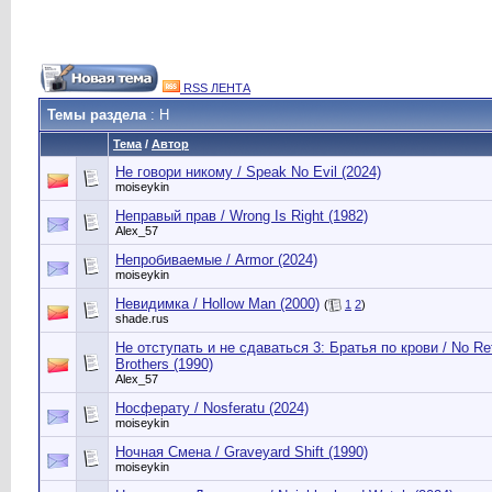
RSS ЛЕНТА
Темы раздела
: Н
Тема
/
Автор
Не говори никому / Speak No Evil (2024)
moiseykin
Неправый прав / Wrong Is Right (1982)
Alex_57
Непробиваемые / Armor (2024)
moiseykin
Невидимка / Hollow Man (2000)
(
1
2
)
shade.rus
Не отступать и не сдаваться 3: Братья по крови / No Ret
Brothers (1990)
Alex_57
Носферату / Nosferatu (2024)
moiseykin
Ночная Смена / Graveyard Shift (1990)
moiseykin