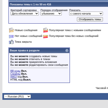
Показаны темы с 1 по 50 из 416
Критерий сортировки
Порядок отображения
Показать
Новые сообщения
Популярная тема с новыми сообщениями
Нет новых сообщений
Популярная тема без новых сообщений
Тема закрыта
Ваши права в разделе
Вы
не можете
создавать новые темы
Вы
не можете
отвечать в темах
Вы
не можете
прикреплять вложения
Вы
не можете
редактировать свои сообщения
BB коды
Вкл.
Смайлы
Вкл.
[IMG]
код
Вкл.
HTML код
Выкл.
Часовой 