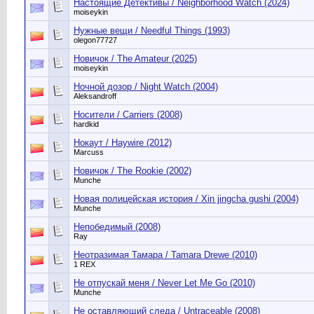
Настоящие Детективы / Neighborhood Watch (2024)
moiseykin
Нужные вещи / Needful Things (1993)
olegon77727
Новичок / The Amateur (2025)
moiseykin
Ночной дозор / Night Watch (2004)
Aleksandroff
Носители / Carriers (2008)
hardkid
Нокаут / Haywire (2012)
Marcuss
Новичок / The Rookie (2002)
Munche
Новая полицейская история / Xin jingcha gushi (2004)
Munche
Непобедимый (2008)
Ray
Неотразимая Тамара / Tamara Drewe (2010)
1 REX
Не отпускай меня / Never Let Me Go (2010)
Munche
Не оставляющий следа / Untraceable (2008)