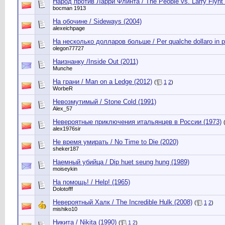
Народ против Ларри Флинта / The People vs. Larry Flynt 
bocman 1913
На обочине / Sideways (2004)
alexeichpage
На несколько долларов больше / Per qualche dollaro in p
olegon77727
Наизнанку /Inside Out (2011)
Munche
На грани / Man on a Ledge (2012)
(
1
2
)
WorbeR
Невозмутимый / Stone Cold (1991)
Alex_57
Невероятные приключения итальянцев в России (1973)
alex1976sir
Не время умирать / No Time to Die (2020)
sheker187
Наемный убийца / Dip huet seung hung (1989)
moiseykin
На помощь! / Help! (1965)
Dolotofff
Невероятный Халк / The Incredible Hulk (2008)
(
1
2
)
mishiko10
Никита / Nikita (1990)
(
1
2
)