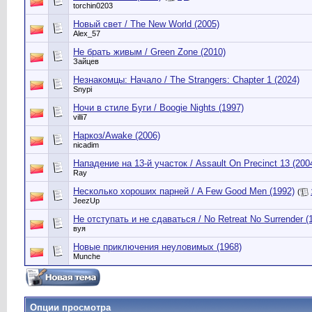
torchin0203
Новый свет / The New World (2005)
Alex_57
Не брать живым / Green Zone (2010)
Зайцев
Незнакомцы: Начало / The Strangers: Chapter 1 (2024)
Snypi
Ночи в стиле Буги / Boogie Nights (1997)
villi7
Наркоз/Awake (2006)
nicadim
Нападение на 13-й участок / Assault On Precinct 13 (200
Ray
Несколько хороших парней / A Few Good Men (1992)
(
JeezUp
Не отступать и не сдаваться / No Retreat No Surrender (
вуя
Новые приключения неуловимых (1968)
Munche
Опции просмотра