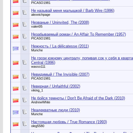
PICASO1981
Не называй меня малышкой / Barb Wire (1996)
alexeichpage
Незваные / Uninvited, The (2008)
valeri05
Незабываемый роман / An Affair To Remember (1957)
PICASO1981
Нежность / La délicatesse (2011)
Munche
Не грози южному централу, попивая сок у себя в квартал
Central (1996)
wasso111
Невидимый / The Invisible (2007)
PICASO1981
Неверная / Unfaithful (2002)
viking_1
Не бойся темноты / Don't Be Afraid of the Dark (2010)
AndrewWhite
Неадекватные люди (2010)
Munche
Настоящая любовь / True Romance (1993)
oleg5580