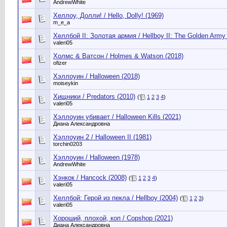
AndrewWhite
Хеллоу, Долли! / Hello, Dolly! (1969)
m_e_a
Хеллбой II: Золотая армия / Hellboy II: The Golden Army
valeri05
Холмс & Ватсон / Holmes & Watson (2018)
ofizer
Хэллоуин / Halloween (2018)
moiseykin
Хищники / Predators (2010)
(
1
2
3
4
)
valeri05
Хэллоуин убивает / Halloween Kills (2021)
Диана Александровна
Хэллоуин 2 / Halloween II (1981)
torchin0203
Хэллоуин / Halloween (1978)
AndrewWhite
Хэнкок / Hancock (2008)
(
1
2
3
4
)
valeri05
Хеллбой: Герой из пекла / Hellboy (2004)
(
1
2
3
)
valeri05
Хороший, плохой, коп / Copshop (2021)
Диана Александровна