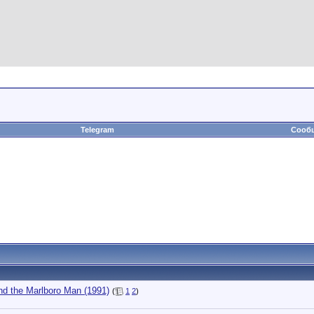
Telegram
Сообщ
d the Marlboro Man (1991)
(
1
2
)