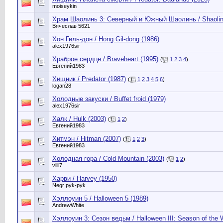
moiseykin
Храм Шаолинь 3: Северный и Южный Шаолинь / Shaolin Te
Вячеслав 5621
Хон Гиль-дон / Hong Gil-dong (1986)
alex1976sir
Храброе сердце / Braveheart (1995)
(
1
2
3
4
)
Евгений1983
Хищник / Predator (1987)
(
1
2
3
4
5
6
)
logan28
Холодные закуски / Buffet froid (1979)
alex1976sir
Халк / Hulk (2003)
(
1
2
)
Евгений1983
Хитмэн / Hitman (2007)
(
1
2
3
)
Евгений1983
Холодная гора / Cold Mountain (2003)
(
1
2
)
villi7
Харви / Harvey (1950)
Negr pyk-pyk
Хэллоуин 5 / Halloween 5 (1989)
AndrewWhite
Хэллоуин 3: Сезон ведьм / Halloween III: Season of the W