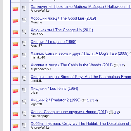
Хэллоуин 6: Проклятие Майкла Майерса / Halloween: The
AndrewWhite
Хороший лжец / The Good Liar (2019)
Munche
Хочу как ты / The Change-Up (2011)
aleks727
Хищник / Le rapace (1968)
Alex_57
Хатико: Самый верный друг / Hachi: A Dog's Tale (2009)
(
mishiko10
Хижина в лесу / The Cabin in the Woods (2011)
(
1
2
)
super.cover77
Хищные птицы / Birds of Prey: And the Fantabulous Emanc
LordKIN
Хищники / Les félins (1964)
ofizer
Хищник 2 / Predator 2 (1990)
(
1
2
3
4
)
logan28
Ханна. Совершенное оружие / Hanna (2011)
(
1
2
)
alexeichpage
Хоббит: Пустошь Смауга / The Hobbit: The Desolation of
AndrewWhite