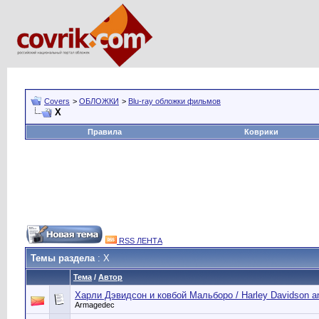
Covers
>
ОБЛОЖКИ
>
Blu-ray обложки фильмов
Х
Правила
Коврики
RSS ЛЕНТА
Темы раздела
: Х
Тема
/
Автор
Харли Дэвидсон и ковбой Мальборо / Harley Davidson an
Armagedec