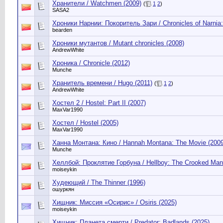
Хранители / Watchmen (2009)
(
1
2
)
SASA2
Хроники Нарнии: Покоритель Зари / Chronicles of Narnia:
bearden
Хроники мутантов / Mutant chronicles (2008)
AndrewWhite
Хроника / Chronicle (2012)
Munche
Хранитель времени / Hugo (2011)
(
1
2
)
AndrewWhite
Хостел 2 / Hostel: Part II (2007)
MaxVar1990
Хостел / Hostel (2005)
MaxVar1990
Ханна Монтана: Кино / Hannah Montana: The Movie (2009
Munche
Хеллбой: Проклятие Горбуна / Hellboy: The Crooked Man
moiseykin
Худеющий / The Thinner (1996)
ошуркян
Хищник: Миссия «Осирис» / Osiris (2025)
moiseykin
Хищник: Планета смерти / Predator: Badlands (2025)