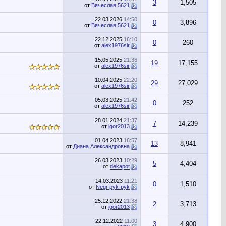
3
1,505
от
Вячеслав 5621
22.03.2026
14:50
0
3,896
от
Вячеслав 5621
22.12.2025
16:10
0
260
от
alex1976sir
15.05.2025
21:36
19
17,155
от
alex1976sir
10.04.2025
22:20
29
27,029
от
alex1976sir
05.03.2025
21:42
0
252
от
alex1976sir
28.01.2024
21:37
7
14,239
от
igor2013
01.04.2023
16:57
13
8,941
от
Диана Александровна
26.03.2023
10:29
5
4,404
от
dekapot
14.03.2023
11:21
0
1,510
от
Negr pyk-pyk
25.12.2022
21:38
2
3,713
от
igor2013
22.12.2022
11:00
3
4,900