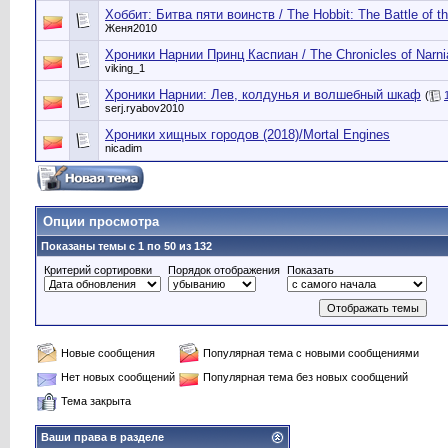
Хоббит: Битва пяти воинств / The Hobbit: The Battle of th
Женя2010
Хроники Нарнии Принц Каспиан / The Chronicles of Narnia
viking_1
Хроники Нарнии: Лев, колдунья и волшебный шкаф
(
serj.ryabov2010
Хроники хищных городов (2018)/Mortal Engines
nicadim
Опции просмотра
Показаны темы с 1 по 50 из 132
Критерий сортировки
Порядок отображения
Показать
Новые сообщения
Популярная тема с новыми сообщениями
Нет новых сообщений
Популярная тема без новых сообщений
Тема закрыта
Ваши права в разделе