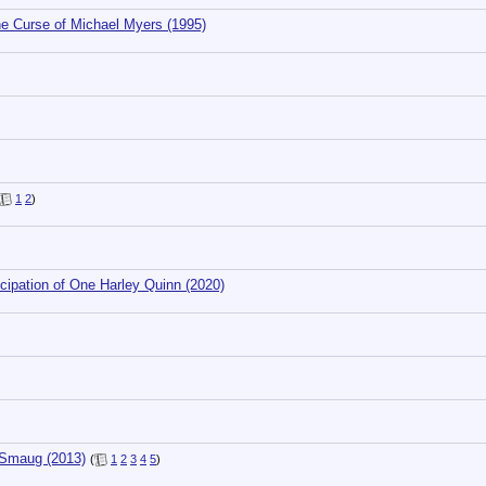
 Curse of Michael Myers (1995)
1
2
)
ipation of One Harley Quinn (2020)
 Smaug (2013)
(
1
2
3
4
5
)