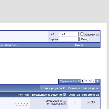
Имя
Запомнить?
Пароль
ения за день
Поиск
Страница 1 из 3
1
2
3
>
Опции раздела
Искать в этом разделе
Рейтинг
Последнее сообщение
Ответов
Просмотров
29.07.2026
18:12
5
5,633
от
moiseykin