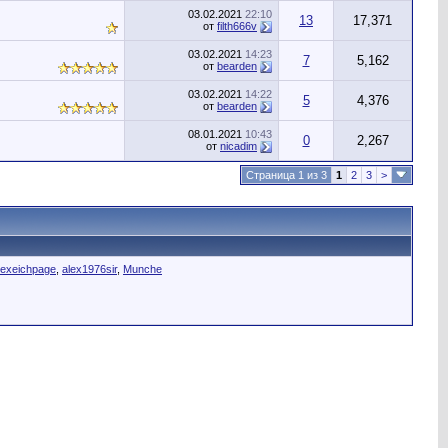
03.02.2021
22:10
13
17,371
от
filth666v
03.02.2021
14:23
7
5,162
от
bearden
03.02.2021
14:22
5
4,376
от
bearden
08.01.2021
10:43
0
2,267
от
nicadim
Страница 1 из 3
1
2
3
>
lexeichpage
,
alex1976sir
,
Munche