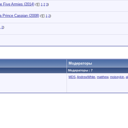
e Five Armies (2014)
(
1
2
3
)
 Prince Caspian (2008)
(
1
2
)
1
2
)
Модераторы
Модераторы : 7
MDS
,
AndrewWhite
,
matthew
,
moiseykin
,
a