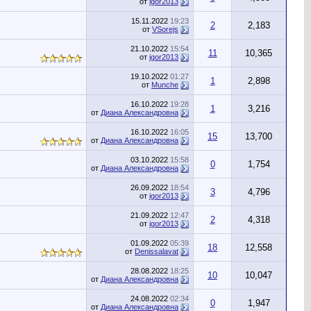
от
igor2013
15.11.2022
19:23
2
2,183
от
VSorejs
21.10.2022
15:54
11
10,365
от
igor2013
19.10.2022
01:27
1
2,898
от
Munche
16.10.2022
19:28
1
3,216
от
Диана Александровна
16.10.2022
16:05
15
13,700
от
Диана Александровна
03.10.2022
15:58
0
1,754
от
Диана Александровна
26.09.2022
18:54
3
4,796
от
igor2013
21.09.2022
12:47
2
4,318
от
igor2013
01.09.2022
05:39
18
12,558
от
Denissalavat
28.08.2022
18:25
10
10,047
от
Диана Александровна
24.08.2022
02:34
0
1,947
от
Диана Александровна