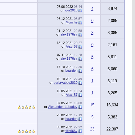
07.06.2022
08:44
4
3,974
от
igor2013
26.12.2021
08:57
0
2,085
от
Munche
21.12.2021
22:58
3
3,385
от
alex1976sir
18.12.2021
20:27
0
2,161
от
Alex_57
07.11.2021
12:28
5
5,811
от
alex1976sir
17.10.2021
12:30
6
6,060
от
bearden
10.10.2021
22:49
1
3,119
от
serj.ryabov2010
16.05.2021
19:24
1
3,205
от
Alex_57
07.05.2021
18:00
15
16,634
от
Alexander_Lebedev
23.02.2021
17:19
5
5,383
от
bearden
03.02.2021
22:22
23
22,397
от
filth666v