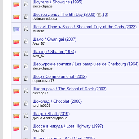
Шоугелз / Showgirls (1995)
alexeichpage
Шестой день / The 6th Day (2000)
(
1
2
)
dvdman-odessa
Шазам! Ярость богов / Shazam! Fury of the Gods (2023)
Munche
Шамо / Gwan gai (2007)
Alex_57
Шаттер / Shatter (1974)
Alex_57
Шербурские зонтики / Les parapluies de Cherbourg (1964)
alexeichpage
Шеф / Comme un chef (2012)
super.cover77
Школа рока / The School of Rock (2003)
alexeop77
Шоколад / Chocolat (2000)
torchin0203
Шафт / Shaft (2019)
Диана Александровна
Шоссе в никуда / Lost Highway (1997)
Alex_57
Шальная карта / Wild Card (2015)