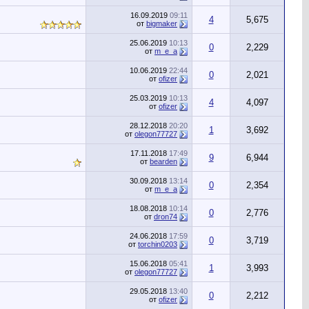
16.09.2019
09:11
4
5,675
от
bigmaker
25.06.2019
10:13
0
2,229
от
m_e_a
10.06.2019
22:44
0
2,021
от
ofizer
25.03.2019
10:13
4
4,097
от
ofizer
28.12.2018
20:20
1
3,692
от
olegon77727
17.11.2018
17:49
9
6,944
от
bearden
30.09.2018
13:14
0
2,354
от
m_e_a
18.08.2018
10:14
0
2,776
от
dron74
24.06.2018
17:59
0
3,719
от
torchin0203
15.06.2018
05:41
1
3,993
от
olegon77727
29.05.2018
13:40
0
2,212
от
ofizer