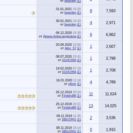
от
bearden
31.01.2021
15:20
8
7,593
от
bearden
30.01.2021
16:33
4
2,971
от
bearden
06.12.2020
15:30
6
6,862
от
Диана Александровна
20.09.2020
10:06
1
2,607
от
Alex_57
08.07.2020
15:41
1
2,798
от
01041956
19.02.2020
07:19
1
2,708
от
01041956
16.01.2020
11:18
4
4,789
от
ofizer
25.12.2019
20:24
11
11,624
от
Firebird86
25.12.2019
20:21
13
14,025
от
Firebird86
09.11.2019
11:35
2
3,536
от
SBGORG
08.11.2019
18:14
0
1,915
от
SBGORG