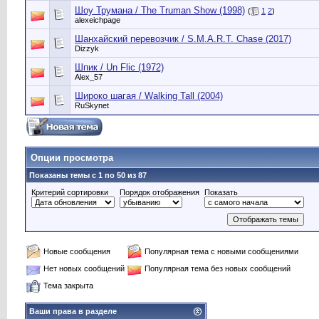
Шоу Трумана / The Truman Show (1998)
(
1
2
)
alexeichpage
Шанхайский перевозчик / S.M.A.R.T. Chase (2017)
Dizzyk
Шпик / Un Flic (1972)
Alex_57
Широко шагая / Walking Tall (2004)
RuSkynet
Опции просмотра
Показаны темы с 1 по 50 из 87
Критерий сортировки
Порядок отображения
Показать
Новые сообщения
Популярная тема с новыми сообщениями
Нет новых сообщений
Популярная тема без новых сообщений
Тема закрыта
Ваши права в разделе