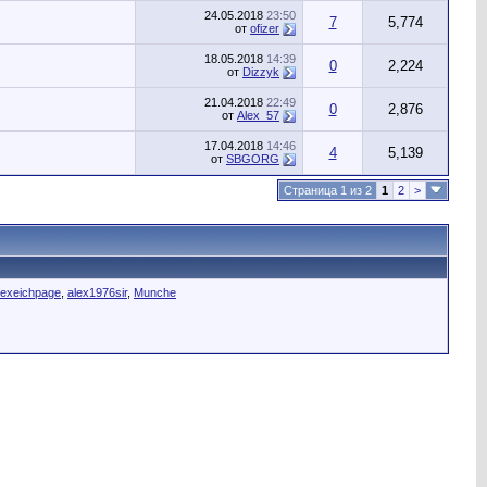
24.05.2018
23:50
7
5,774
от
ofizer
18.05.2018
14:39
0
2,224
от
Dizzyk
21.04.2018
22:49
0
2,876
от
Alex_57
17.04.2018
14:46
4
5,139
от
SBGORG
Страница 1 из 2
1
2
>
lexeichpage
,
alex1976sir
,
Munche