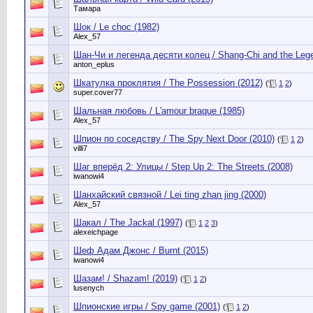
Тамара
Шок / Le choc (1982)
Alex_57
Шан-Чи и легенда десяти колец / Shang-Chi and the Lege
anton_eplus
Шкатулка проклятия / The Possession (2012)
(
1
2
)
super.cover77
Шальная любовь / L'amour braque (1985)
Alex_57
Шпион по соседству / The Spy Next Door (2010)
(
1
2
)
villi7
Шаг вперёд 2: Улицы / Step Up 2: The Streets (2008)
iwanowi4
Шанхайский связной / Lei ting zhan jing (2000)
Alex_57
Шакал / The Jackal (1997)
(
1
2
3
)
alexeichpage
Шеф Адам Джонс / Burnt (2015)
iwanowi4
Шазам! / Shazam! (2019)
(
1
2
)
lusenych
Шпионские игры / Spy game (2001)
(
1
2
)