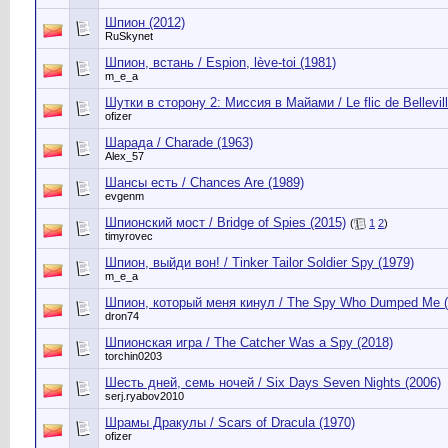
Шпион (2012)
RuSkynet
Шпион, встань / Espion, lève-toi (1981)
m_e_a
Шутки в сторону 2: Миссия в Майами / Le flic de Bellevill
ofizer
Шарада / Charade (1963)
Alex_57
Шансы есть / Chances Are (1989)
evgenm
Шпионский мост / Bridge of Spies (2015)
(
1
2
)
timyrovec
Шпион, выйди вон! / Tinker Tailor Soldier Spy (1979)
m_e_a
Шпион, который меня кинул / The Spy Who Dumped Me (
dron74
Шпионская игра / The Catcher Was a Spy (2018)
torchin0203
Шесть дней, семь ночей / Six Days Seven Nights (2006)
serj.ryabov2010
Шрамы Дракулы / Scars of Dracula (1970)
ofizer