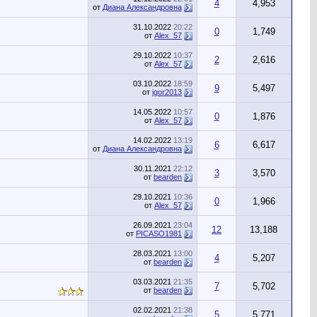
4
4,953
от
Диана Александровна
31.10.2022
20:22
0
1,749
от
Alex_57
29.10.2022
10:37
2
2,616
от
Alex_57
03.10.2022
18:59
9
5,497
от
igor2013
14.05.2022
10:57
0
1,876
от
Alex_57
14.02.2022
13:19
6
6,617
от
Диана Александровна
30.11.2021
22:12
3
3,570
от
bearden
29.10.2021
10:36
0
1,966
от
Alex_57
26.09.2021
23:04
12
13,188
от
PICASO1981
28.03.2021
13:00
4
5,207
от
bearden
03.03.2021
21:35
7
5,702
от
bearden
02.02.2021
21:38
5
5,771