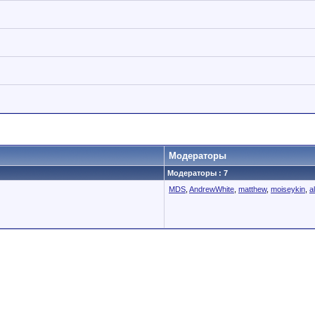
Модераторы
Модераторы : 7
MDS
,
AndrewWhite
,
matthew
,
moiseykin
,
a