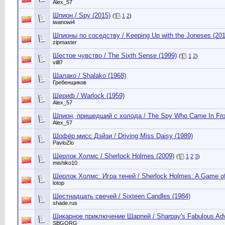
Alex_57
Шпион / Spy (2015)
(
1
2
)
iwanowi4
Шпионы по соседству / Keeping Up with the Joneses (201
zipmaster
Шестое чувство / The Sixth Sense (1999)
(
1
2
)
villi7
Шалако / Shalako (1968)
Гребенщиков
Шериф / Warlock (1959)
Alex_57
Шпион, пришедший с холода / The Spy Who Came In Fro
Alex_57
Шофёр мисс Дэйзи / Driving Miss Daisy (1989)
PavloZlo
Шерлок Холмс / Sherlock Holmes (2009)
(
1
2
3
)
mishiko10
Шерлок Холмс: Игра теней / Sherlock Holmes: A Game o
lotop
Шестнадцать свечей / Sixteen Candles (1984)
shade.rus
Шикарное приключение Шарпей / Sharpay's Fabulous Adv
SBGORG