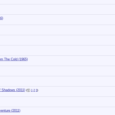
6)
m The Cold (1965)
f Shadows (2011)
(
1
2
3
)
enture (2011)