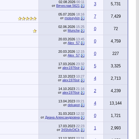
02.08.2026
00:11
3
5,731
от
Вячеслав 5621
05.07.2026
18:16
7
7,429
от
moiseykin
02.06.2026
15:25
0
72
от
Munche
20.03.2026
13:45
0
4,759
от
Alex_57
20.03.2026
12:15
0
227
от
Alex_57
17.03.2026
23:32
5
3,325
от
alex1976sir
22.10.2023
10:27
4
2,713
от
alex1976sir
14.10.2023
21:16
2
4,239
от
alex1976sir
13.04.2023
09:21
4
13,144
от
dekapot
31.03.2023
12:32
0
1,721
от
Диана Александровна
17.03.2023
22:23
1
2,993
от
34ShArDiCk
12.12.2022
22:31