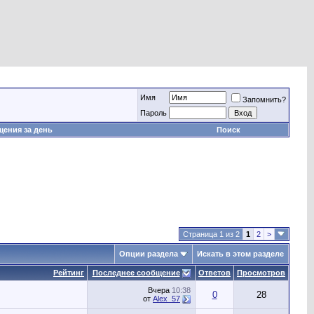
Имя
Запомнить?
Пароль
ения за день
Поиск
Страница 1 из 2
1
2
>
Опции раздела
Искать в этом разделе
Рейтинг
Последнее сообщение
Ответов
Просмотров
Вчера
10:38
0
28
от
Alex_57